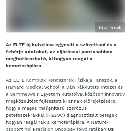
kép: freepik
Az ELTE új kutatása egyesíti a szövettani és a
fehérje adatokat, az eljárással pontosabban
meghatározható, ki hogyan reagál a
kemoterápiára.
Az ELTE Komplex Rendszerek Fizikája Tanszék, a
Harvard Medical School, a Dán Rákkutató Intézet és
a Semmelweis Egyetem kutatóival közösen innovatív
megközelítést fejlesztett ki annak előrejelzésére,
hogy a magas malignitású szerózus
petefészekrákkal (HGSOC) diagnosztizált betegek
hogyan reagálnak a kemoterápiára. A Nature-
csoport npj Precision Oncology folyóiratában
Oz