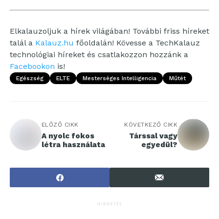
Elkalauzoljuk a hírek világában! További friss híreket
talál a
Kalauz.hu
főoldalán! Kövesse a TechKalauz
technológiai híreket és csatlakozzon hozzánk a
Facebookon
is!
Egészség
ELTE
Mesterséges Intelligencia
Műtét
ELŐZŐ CIKK
KÖVETKEZŐ CIKK
A nyolc fokos
Társsal vagy
létra használata
egyedül?
HIRDETÉS