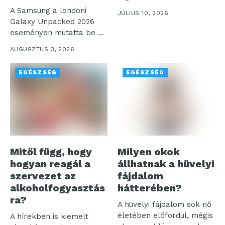
mosolyoghatunk a világra.
A Samsung a londoni
JÚLIUS 10, 2026
Az...
Galaxy Unpacked 2026
eseményen mutatta be a
digitális...
AUGUSZTUS 3, 2026
EGÉSZSÉG
EGÉSZSÉG
Mitől függ, hogy
Milyen okok
hogyan reagál a
állhatnak a hüvelyi
szervezet az
fájdalom
alkoholfogyasztás
hátterében?
ra?
A hüvelyi fájdalom sok nő
életében előfordul, mégis
A hírekben is kiemelt