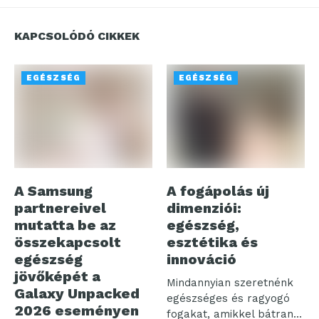
KAPCSOLÓDÓ CIKKEK
EGÉSZSÉG
EGÉSZSÉG
A Samsung
A fogápolás új
partnereivel
dimenziói:
mutatta be az
egészség,
összekapcsolt
esztétika és
egészség
innováció
jövőképét a
Mindannyian szeretnénk
Galaxy Unpacked
egészséges és ragyogó
2026 eseményen
fogakat, amikkel bátran