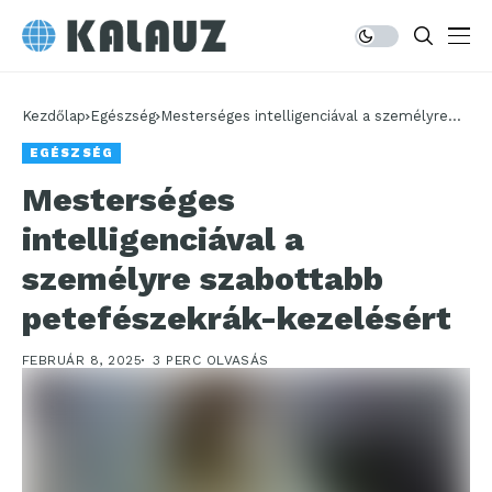
Kezdőlap
Egészség
Mesterséges intelligenciával a személyre
szabottabb petefészekrák-kezelésért
EGÉSZSÉG
Mesterséges
intelligenciával a
személyre szabottabb
petefészekrák-kezelésért
FEBRUÁR 8, 2025
3 PERC OLVASÁS