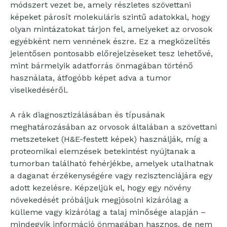
módszert vezet be, amely részletes szövettani
képeket párosít molekuláris szintű adatokkal, hogy
olyan mintázatokat tárjon fel, amelyeket az orvosok
egyébként nem vennének észre. Ez a megközelítés
jelentősen pontosabb előrejelzéseket tesz lehetővé,
mint bármelyik adatforrás önmagában történő
használata, átfogóbb képet adva a tumor
viselkedéséről.
A rák diagnosztizálásában és típusának
meghatározásában az orvosok általában a szövettani
metszeteket (H&E-festett képek) használják, míg a
proteomikai elemzések betekintést nyújtanak a
tumorban található fehérjékbe, amelyek utalhatnak
a daganat érzékenységére vagy rezisztenciájára egy
adott kezelésre. Képzeljük el, hogy egy növény
növekedését próbáljuk megjósolni kizárólag a
külleme vagy kizárólag a talaj minősége alapján –
mindegyik információ önmagában hasznos, de nem