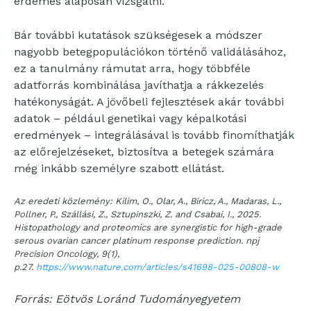
érdemes alaposan vizsgálni.
Bár további kutatások szükségesek a módszer
nagyobb betegpopulációkon történő validálásához,
ez a tanulmány rámutat arra, hogy többféle
adatforrás kombinálása javíthatja a rákkezelés
hatékonyságát. A jövőbeli fejlesztések akár további
adatok – például genetikai vagy képalkotási
eredmények – integrálásával is tovább finomíthatják
az előrejelzéseket, biztosítva a betegek számára
még inkább személyre szabott ellátást.
Az eredeti közlemény: Kilim, O., Olar, A., Biricz, A., Madaras, L.,
Pollner, P., Szállási, Z., Sztupinszki, Z. and Csabai, I., 2025.
Histopathology and proteomics are synergistic for high-grade
serous ovarian cancer platinum response prediction.
npj
Precision Oncology
,
9
(1),
p.27.
https://www.nature.com/articles/s41698-025-00808-w
Forrás: Eötvös Loránd Tudományegyetem