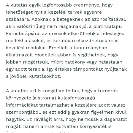
A kutatás egyik legfontosabb eredménye, hogy
lehetőséget nyit a kezelési tervek egyénre
szabására. Azoknak a betegeknek az azonosításával,
akik valószínűleg nem reagálnak jól a platinaalapú
kemoterápiára, az orvosok elkerülhetik a felesleges
mellékhatásokat, és korábban elkezdhetnek más
kezelési módokat. Emellett a tanulmányban
alkalmazott modellek abban is segíthetnek, hogy
jobban megértsük, miért hatékony vagy hatástalan
egy adott terápia, így értékes támpontokat nyújtanak
a jövőbeli kutatásokhoz.
A kutatók azt is megállapították, hogy a tumorok
környezete (a stroma) kulcsfontosságú
információkat tartalmazhat a kezelésre adott válasz
szempontjából, és ezt eddig gyakran figyelmen kívül
hagyták. Ez rávilágít arra, hogy nemcsak a daganatot
magát, hanem annak közvetlen környezetét is