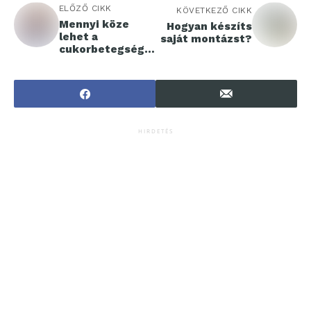
ELŐZŐ CIKK
KÖVETKEZŐ CIKK
Mennyi köze
Hogyan készíts
lehet a
saját montázst?
cukorbetegségn
ek a
hajhulláshoz?
HIRDETÉS