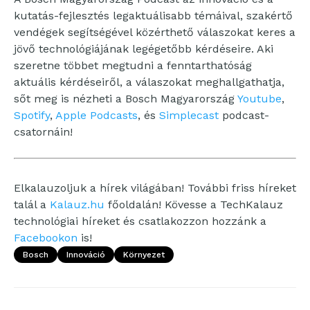
kutatás-fejlesztés legaktuálisabb témáival, szakértő
vendégek segítségével közérthető válaszokat keres a
jövő technológiájának legégetőbb kérdéseire. Aki
szeretne többet megtudni a fenntarthatóság
aktuális kérdéseiről, a válaszokat meghallgathatja,
sőt meg is nézheti a Bosch Magyarország
Youtube
,
Spotify
,
Apple Podcasts
, és
Simplecast
podcast-
csatornáin!
Elkalauzoljuk a hírek világában! További friss híreket
talál a
Kalauz.hu
főoldalán! Kövesse a TechKalauz
technológiai híreket és csatlakozzon hozzánk a
Facebookon
is!
Bosch
Innováció
Környezet