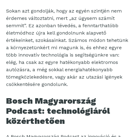
Sokan azt gondolják, hogy az egyén szintjén nem
érdemes változtatni, mert „az úgysem számít
semmit”. Ez azonban tévedés, a fenntarthatóbb
életmódhoz újra kell gondolnunk alapvető
értékeinket, szokásainkat. Számos módon tehetünk
a környezetünkért mi magunk is, és ehhez egyre
több innovatív technológia is segítségünkre van:
elég, ha csak az egyre hatékonyabb elektromos
autózásra, a még sokkal energiahatékonyabb
tömegközlekedésre, vagy akár az utazási igények
csökkentésére gondolunk.
Bosch Magyarország
Podcast: technológiáról
közérthetően
A Bosch Magyarország Podcast az innováció és a