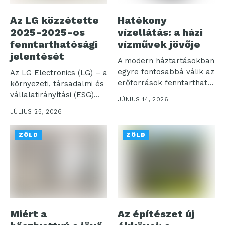
Az LG közzétette
Hatékony
2025-2025-os
vízellátás: a házi
fenntarthatósági
vízművek jövője
jelentését
A modern háztartásokban
egyre fontosabbá válik az
Az LG Electronics (LG) – a
erőforrások fenntartható
környezeti, társadalmi és
kezelése, ennek egyik...
vállalatirányítási (ESG)
JÚNIUS 14, 2026
menedzsment...
JÚLIUS 25, 2026
ZÖLD
ZÖLD
Miért a
Az építészet új