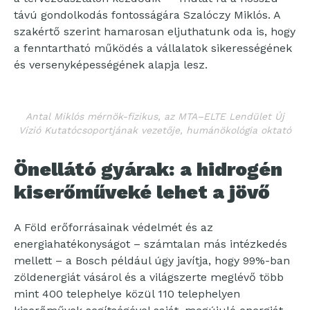
távú gondolkodás fontosságára Szalóczy Miklós. A
szakértő szerint hamarosan eljuthatunk oda is, hogy
a fenntartható működés a vállalatok sikerességének
és versenyképességének alapja lesz.
Antal Miklós mérnök-fizikus, az MTA–ELTE Lendület Új
Vízió Kutatócsoportjának vezetője, humánökológia oktató
Önellátó gyárak: a hidrogén
kiserőműveké lehet a jövő
A Föld erőforrásainak védelmét és az
energiahatékonyságot – számtalan más intézkedés
mellett – a Bosch például úgy javítja, hogy 99%-ban
zöldenergiát vásárol és a világszerte meglévő több
mint 400 telephelye közül 110 telephelyen