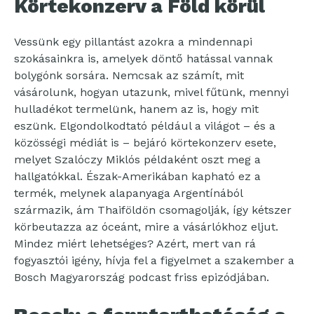
Körtekonzerv a Föld körül
Vessünk egy pillantást azokra a mindennapi
szokásainkra is, amelyek döntő hatással vannak
bolygónk sorsára. Nemcsak az számít, mit
vásárolunk, hogyan utazunk, mivel fűtünk, mennyi
hulladékot termelünk, hanem az is, hogy mit
eszünk. Elgondolkodtató például a világot – és a
közösségi médiát is – bejáró körtekonzerv esete,
melyet Szalóczy Miklós példaként oszt meg a
hallgatókkal. Észak-Amerikában kapható ez a
termék, melynek alapanyaga Argentínából
származik, ám Thaiföldön csomagolják, így kétszer
körbeutazza az óceánt, mire a vásárlókhoz eljut.
Mindez miért lehetséges? Azért, mert van rá
fogyasztói igény, hívja fel a figyelmet a szakember a
Bosch Magyarország podcast friss epizódjában.