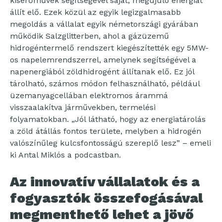
kiserőművek segítségével saját, megújuló energiát
állít elő. Ezek közül az egyik legizgalmasabb
megoldás a vállalat egyik németországi gyárában
működik Salzglitterben, ahol a gázüzemű
hidrogéntermelő rendszert kiegészítették egy 5MW-
os napelemrendszerrel, amelynek segítségével a
napenergiából zöldhidrogént állítanak elő. Ez jól
tárolható, számos módon felhasználható, például
üzemanyagcellában elektromos árammá
visszaalakítva járművekben, termelési
folyamatokban. „Jól látható, hogy az energiatárolás
a zöld átállás fontos területe, melyben a hidrogén
valószínűleg kulcsfontosságú szereplő lesz” – emeli
ki Antal Miklós a podcastban.
Az innovatív vállalatok és a
fogyasztók összefogásával
megmenthető lehet a jövő