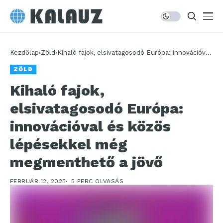
Kezdőlap
Zöld
Kihaló fajok, elsivatagosodó Európa: innovációval
és közös lépésekkel még megmenthető a jövő
ZÖLD
Kihaló fajok,
elsivatagosodó Európa:
innovációval és közös
lépésekkel még
megmenthető a jövő
FEBRUÁR 12, 2025
5 PERC OLVASÁS