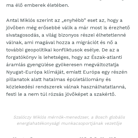
ma élő emberek életében.
Antal Miklós szerint az „enyhébb” eset az, hogy a
jövőben még erősebbé válik a már most is érezhető
sivatagosodás, a világ bizonyos részei élhetetlenné
válnak, ami magával hozza a migrációt és nő a
további geopolitikai konfliktusok esélye. De az a
forgatókönyv is lehetséges, hogy az Észak-atlanti
áramlás gyengülése gyökeresen megváltoztatja
Nyugat-Európa klímáját, emiatt Európa egy részén
pillanatok alatt hatalmas épületállomány és
közlekedési rendszerek válnak használhatatlanná,
festi le a nem túl rózsás jövőképet a szakértő.
Szalóczy Miklós mérnök-menedzser, a Bosch globális
energiahatékonysági munkacsoportjának vezetője