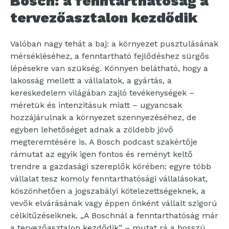
Bosch: a fenntarthatóság a
tervezőasztalon kezdődik
Valóban nagy tehát a baj: a környezet pusztulásának
mérsékléséhez, a fenntartható fejlődéshez sürgős
lépésekre van szükség. Könnyen belátható, hogy a
lakosság mellett a vállalatok, a gyártás, a
kereskedelem világában zajló tevékenységek –
méretük és intenzitásuk miatt – ugyancsak
hozzájárulnak a környezet szennyezéséhez, de
egyben lehetőséget adnak a zöldebb jövő
megteremtésére is. A Bosch podcast szakértője
rámutat az egyik igen fontos és reményt keltő
trendre a gazdasági szereplők körében: egyre több
vállalat tesz komoly fenntarthatósági vállalásokat,
köszönhetően a jogszabályi kötelezettségeknek, a
vevők elvárásának vagy éppen önként vállalt szigorú
célkitűzéseiknek. „A Boschnál a fenntarthatóság már
a tervezőasztalon kezdődik” – mutat rá a hosszú