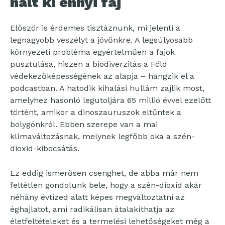
halt ki ennyi faj
Először is érdemes tisztáznunk, mi jelenti a
legnagyobb veszélyt a jövőnkre. A legsúlyosabb
környezeti probléma egyértelműen a fajok
pusztulása, hiszen a biodiverzitás a Föld
védekezőképességének az alapja – hangzik el a
podcastban. A hatodik kihalási hullám zajlik most,
amelyhez hasonló legutoljára 65 millió évvel ezelőtt
történt, amikor a dinoszauruszok eltűntek a
bolygónkról. Ebben szerepe van a mai
klímaváltozásnak, melynek legfőbb oka a szén-
dioxid-kibocsátás.
Ez eddig ismerősen csenghet, de abba már nem
feltétlen gondolunk bele, hogy a szén-dioxid akár
néhány évtized alatt képes megváltoztatni az
éghajlatot, ami radikálisan átalakíthatja az
életfeltételeket és a termelési lehetőségeket még a