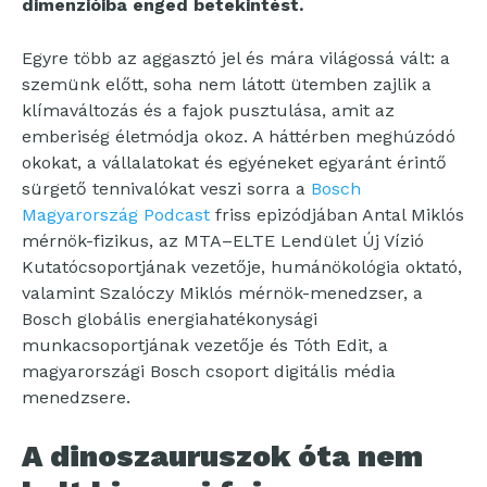
dimenzióiba enged betekintést.
Egyre több az aggasztó jel és mára világossá vált: a
szemünk előtt, soha nem látott ütemben zajlik a
klímaváltozás és a fajok pusztulása, amit az
emberiség életmódja okoz. A háttérben meghúzódó
okokat, a vállalatokat és egyéneket egyaránt érintő
sürgető tennivalókat veszi sorra a
Bosch
Magyarország Podcast
friss epizódjában Antal Miklós
mérnök-fizikus, az MTA–ELTE Lendület Új Vízió
Kutatócsoportjának vezetője, humánökológia oktató,
valamint Szalóczy Miklós mérnök-menedzser, a
Bosch globális energiahatékonysági
munkacsoportjának vezetője és Tóth Edit, a
magyarországi Bosch csoport digitális média
menedzsere.
A dinoszauruszok óta nem