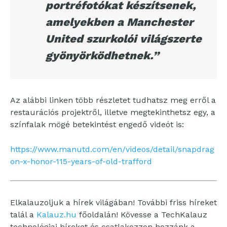
portréfotókat készítsenek,
amelyekben a Manchester
United szurkolói világszerte
gyönyörködhetnek.”
Az alábbi linken több részletet tudhatsz meg erről a
restaurációs projektről, illetve megtekinthetsz egy, a
színfalak mögé betekintést engedő videót is:
https://www.manutd.com/en/videos/detail/snapdrag
on-x-honor-115-years-of-old-trafford
Elkalauzoljuk a hírek világában! További friss híreket
talál a
Kalauz.hu
főoldalán! Kövesse a TechKalauz
technológiai híreket és csatlakozzon hozzánk a