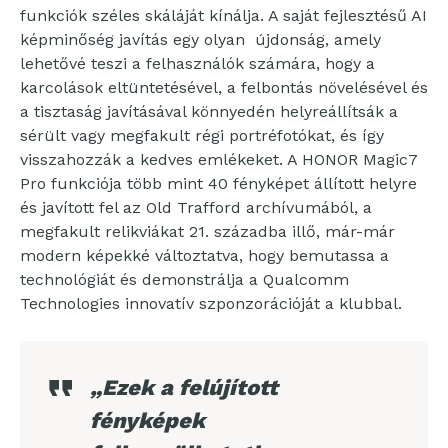
funkciók széles skáláját kínálja. A saját fejlesztésű AI
képminőség javítás egy olyan újdonság, amely
lehetővé teszi a felhasználók számára, hogy a
karcolások eltüntetésével, a felbontás növelésével és
a tisztaság javításával könnyedén helyreállítsák a
sérült vagy megfakult régi portréfotókat, és így
visszahozzák a kedves emlékeket. A HONOR Magic7
Pro funkciója több mint 40 fényképet állított helyre
és javított fel az Old Trafford archívumából, a
megfakult relikviákat 21. századba illő, már-már
modern képekké változtatva, hogy bemutassa a
technológiát és demonstrálja a Qualcomm
Technologies innovatív szponzorációját a klubbal.
„Ezek a felújított
fényképek