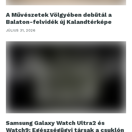
A Művészetek Völgyében debütál a
Balaton-felvidék új Kalandtérképe
JÚLIUS 31, 2026
Samsung Galaxy Watch Ultra2 és
Watch9: Egészségügyi társak a csuklón