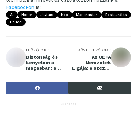
Facebookon
is!
AI
Honor
Javítás
Kép
Manchaster
Restaurálás
United
ELŐZŐ CIKK
KÖVETKEZŐ CIKK
Biztonság és
Az UEFA
kényelem a
Nemzetek
magasban: a
Ligája: a szezon
kétoldalas létrák
érdekességei és
előnyei
lehetőségei
HIRDETÉS