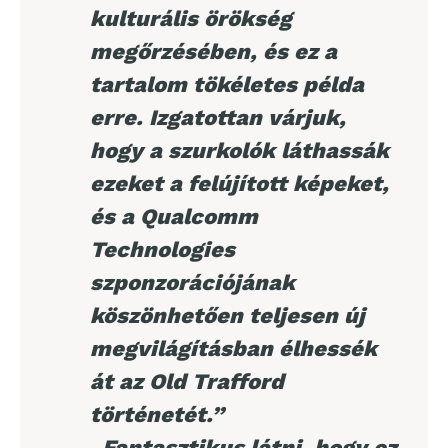
kulturális örökség
megőrzésében, és ez a
tartalom tökéletes példa
erre. Izgatottan várjuk,
hogy a szurkolók láthassák
ezeket a felújított képeket,
és a Qualcomm
Technologies
szponzorációjának
köszönhetően teljesen új
megvilágításban élhessék
át az Old Trafford
történetét.”
„Fantasztikus látni, hogy ez