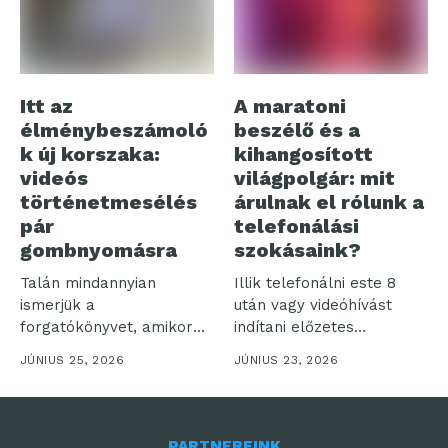
Itt az
A maratoni
élménybeszámoló
beszélő és a
k új korszaka:
kihangosított
videós
világpolgár: mit
történetmesélés
árulnak el rólunk a
pár
telefonálási
gombnyomásra
szokásaink?
Talán mindannyian
Illik telefonálni este 8
ismerjük a
után vagy videóhívást
forgatókönyvet, amikor
indítani előzetes
egy felejthetetlen
bejelentés nélkül? Bár...
JÚNIUS 25, 2026
JÚNIUS 23, 2026
utazásról hazatérve több
száz...
PARTNEREINK