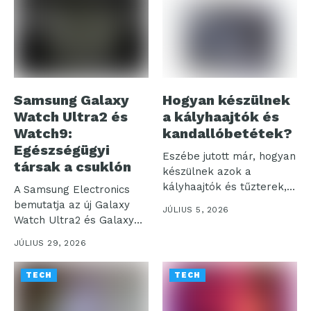
Samsung Galaxy
Hogyan készülnek
Watch Ultra2 és
a kályhaajtók és
Watch9:
kandallóbetétek?
Egészségügyi
Eszébe jutott már, hogyan
társak a csuklón
készülnek azok a
kályhaajtók és tűzterek,
A Samsung Electronics
amelyek otthonaink...
bemutatja az új Galaxy
JÚLIUS 5, 2026
Watch Ultra2 és Galaxy
Watch9...
JÚLIUS 29, 2026
TECH
TECH