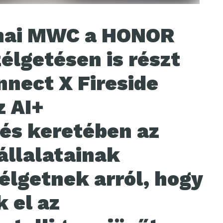
onai MWC a HONOR
élgetésen is részt
nnect X Fireside
z AI+
és keretében az
állalatainak
élgetnek arról, hogy
 el az