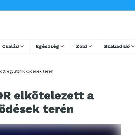
Család
Egészség
Zöld
Szabadidő
tott együttműködések terén
 elkötelezett a
ödések terén