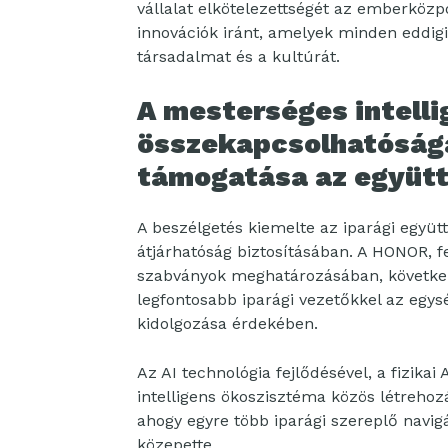
vállalat elkötelezettségét az emberközp
innovációk iránt, amelyek minden eddigi
társadalmat és a kultúrát.
A mesterséges intelli
összekapcsolhatóságá
támogatása az együt
A beszélgetés kiemelte az iparági együt
átjárhatóság biztosításában. A HONOR, 
szabványok meghatározásában, következ
legfontosabb iparági vezetőkkel az egy
kidolgozása érdekében.
Az AI technológia fejlődésével, a fizikai 
intelligens ökoszisztéma közös létrehozá
ahogy egyre több iparági szereplő navigá
közepette.