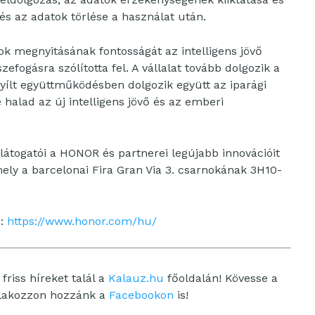
; és az adatok törlése a használat után.
 megnyitásának fontosságát az intelligens jövő
efogásra szólította fel. A vállalat tovább dolgozik a
ílt együttműködésben dolgozik együtt az iparági
halad az új intelligens jövő és az emberi
átogatói a HONOR és partnerei legújabb innovációit
ly a barcelonai Fira Gran Via 3. csarnokának 3H10-
n:
https://www.honor.com/hu/
friss híreket talál a
Kalauz.hu
főoldalán! Kövesse a
tlakozzon hozzánk a
Facebookon
is!