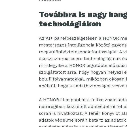
Továbbra is nagy hang
technológiákon
Az AI+ panelbeszélgetésen a HONOR mego
mesterséges intelligencia közötti egye
megkülönböztetésének fontosságát. A vil
ökoszisztéma-csere technológiájának é
mindegyike a HONOR legutóbbi előadásá
szolgáltatott arra, hogy hogyan helyezi
belüli folyamatokkal, miközben okosan k
anélkül, hogy az adatbiztonságot veszél
A HONOR álláspontját a felhasználói ada
nemrégiben közzétett adatvédelmi fehér
során is hivatkoztak. A fehér könyv öt al
adatok védelme során betart: az adatok
eszközön; először az eszközön történő f