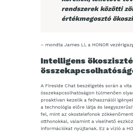
rendszerek közötti z
értékmegosztó ökosz
– mondta James Li, a HONOR vezérigazg
Intelligens ökosziszt
összekapcsolhatóságo
A Fireside Chat beszélgetés során a vita
összekapcsolhatóságon túlmenően olyan 
proaktívan kezelik a felhasználói igény
a technológia előre látja és leegyszerűs
fel, mint az okostelefonok zökkenőment
otthonokkal, valamint a viselhető eszk
információkat nyújtanak. Ez a vízió a 