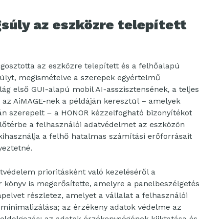
súly az eszközre telepített
sztotta az eszközre telepített és a felhőalapú
nsúlyt, megismételve a szerepek egyértelmű
ág első GUI-alapú mobil AI-asszisztensének, a teljes
s az AiMAGE-nek a példáján keresztül – amelyek
n szerepelt – a HONOR kézzelfogható bizonyítékot
 előtérbe a felhasználói adatvédelmet az eszközön
ihasználja a felhő hatalmas számítási erőforrásait
yeztetné.
tvédelem prioritásként való kezeléséről a
 könyv is megerősítette, amelyre a panelbeszélgetés
apelvet részletez, amelyet a vállalat a felhasználói
 minimalizálása; az érzékeny adatok védelme az
eldolgozás; az adatok érzékenységének kiiktatása és