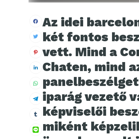
Az idei barcel
két fontos besz
vett. Mind a Co
Chaten, mind a
panelbeszélget
iparág vezető v
képviselői besz
miként képzelik