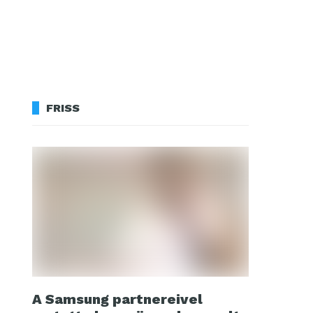
FRISS
A Samsung partnereivel