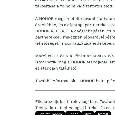
titkosítása a felhőbe való feltöltés előtt
A HONOR megismételte továbbá a határok
érdekében, és az iparági partnereket össz
HONOR ALPHA TERV végrehajtásán, és ny
partnerekkel, miközben lépésről lépésre 
lehetőségek maximalizálása érdekében.
Március 3-a és 6-a között az MWC 2025 l
ismerhetik meg a HONOR standjánál, ame
es standján található.
További információk a HONOR holnapjá
Elkalauzoljuk a hírek világában! További 
TechKalauz technológiai híreket és csa
Együttműködés
Honor
Mwc
Nyitott