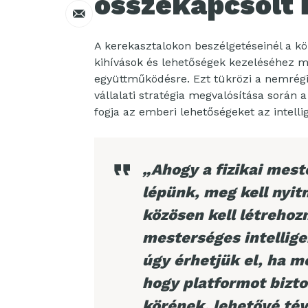
összekapcsolt i
A kerekasztalokon beszélgetéseinél a köz
kihívások és lehetőségek kezeléséhez m
együttműködésre. Ezt tükrözi a nemrég
vállalati stratégia megvalósítása sorá
fogja az emberi lehetőségeket az intell
„Ahogy a fizikai mest
lépünk, meg kell nyit
közösen kell létrehoz
mesterséges intellig
úgy érhetjük el, ha m
hogy platformot bizto
körének, lehetővé té