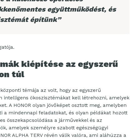
ökkenőmentes együttműködést, és
isztémát építünk”
atója.
émák kiépítése az egyszerű
n túl
 központi témája az volt, hogy az egyszerű
intelligens ökoszisztémákat kell létrehozni, amelyek
eket. A HONOR olyan jövőképet osztott meg, amelyben
íti a mindennapi feladatokat, és olyan példákat hozott
es összekapcsolódása a járművekkel és az
özök, amelyek személyre szabott egészségügyi
HONOR ALPHA TERV révén válik valóra, ami aláhúzza a