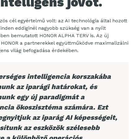
ntelligens jövőt.
ös cél egyértelmű volt: az AI technológia által hozott
inden eddiginél nagyobb szükség van a nyílt
iben bemutatott HONOR ALPHA TERV is. Az új
n a HONOR a partnerekkel együttműködve maximalizálni
igens világ befogadása érdekében.
erséges intelligencia korszakába
nunk az iparági határokat, és
nunk egy új paradigmát a
encia ökoszisztéma számára. Ezt
egnyitjuk az iparág AI képességeit,
sítunk az eszközök szélesebb
ve a különböző operációs