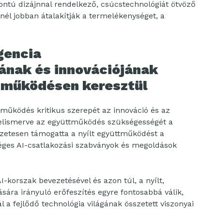
ontú dizájnnal rendelkező, csúcstechnológiát ötvöző
nél jobban átalakítják a termelékenységet, a
gencia
nak és innovációjának
tműködésen keresztül
tműködés kritikus szerepét az innováció és az
felismerve az együttműködés szükségességét a
etesen támogatta a nyílt együttműködést a
séges AI-csatlakozási szabványok és megoldások
AI-korszak bevezetésével és azon túl, a nyílt,
sára irányuló erőfeszítés egyre fontosabbá válik,
l a fejlődő technológia világának összetett viszonyai