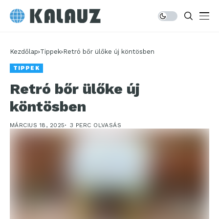
Kezdőlap
Tippek
Retró bőr ülőke új köntösben
TIPPEK
Retró bőr ülőke új
köntösben
MÁRCIUS 18, 2025
3 PERC OLVASÁS