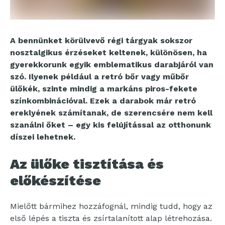
A bennünket körülvevő régi tárgyak sokszor
nosztalgikus érzéseket keltenek, különösen, ha
gyerekkorunk egyik emblematikus darabjáról van
szó. Ilyenek például a retró bőr vagy műbőr
ülőkék, szinte mindig a markáns piros-fekete
színkombinációval. Ezek a darabok már retró
ereklyének számítanak, de szerencsére nem kell
szanálni őket – egy kis felújítással az otthonunk
díszei lehetnek.
Az ülőke tisztítása és
előkészítése
Mielőtt bármihez hozzáfognál, mindig tudd, hogy az
első lépés a tiszta és zsírtalanított alap létrehozása.