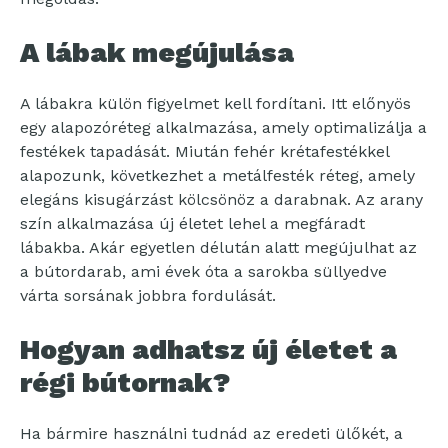
A lábak megújulása
A lábakra külön figyelmet kell fordítani. Itt előnyös
egy alapozóréteg alkalmazása, amely optimalizálja a
festékek tapadását. Miután fehér krétafestékkel
alapozunk, következhet a metálfesték réteg, amely
elegáns kisugárzást kölcsönöz a darabnak. Az arany
szín alkalmazása új életet lehel a megfáradt
lábakba. Akár egyetlen délután alatt megújulhat az
a bútordarab, ami évek óta a sarokba süllyedve
várta sorsának jobbra fordulását.
Hogyan adhatsz új életet a
régi bútornak?
Ha bármire használni tudnád az eredeti ülőkét, a