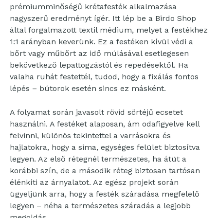
prémiumminőségű krétafesték alkalmazása
nagyszerű eredményt ígér. Itt lép be a Birdo Shop
által forgalmazott textil médium, melyet a festékhez
1:1 arányban keverünk. Ez a festéken kívül védi a
bőrt vagy műbőrt az idő múlásával esetlegesen
bekövetkező lepattogzástól és repedésektől. Ha
valaha ruhát festettél, tudod, hogy a fixálás fontos
lépés – bútorok esetén sincs ez másként.
A folyamat során javasolt rövid sörtéjű ecsetet
használni. A festéket alaposan, ám odafigyelve kell
felvinni, különös tekintettel a varrásokra és
hajlatokra, hogy a sima, egységes felület biztosítva
legyen. Az első rétegnél természetes, ha átüt a
korábbi szín, de a második réteg biztosan tartósan
élénkíti az árnyalatot. Az egész projekt során
ügyeljünk arra, hogy a festék száradása megfelelő
legyen – néha a természetes száradás a legjobb
megoldás.