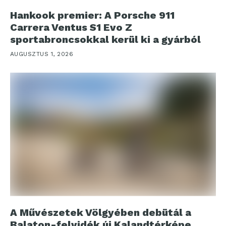
Hankook premier: A Porsche 911
Carrera Ventus S1 Evo Z
sportabroncsokkal kerül ki a gyárból
AUGUSZTUS 1, 2026
A Művészetek Völgyében debütál a
Balaton-felvidék új Kalandtérképe