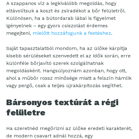
A szappanos víz a legkiválóbb megoldás, hogy
eltávolítsuk a koszt és zsiradékot a bőr felületről.
Különösen, ha a bútordarab lábai is figyelmet
igényelnek – egy gyors csiszolást érdemes
megejteni,
mielőtt hozzáfogunk a festéshez
.
Saját tapasztalatból mondom, ha az ülőke kárpitja
kisebb sérüléseket szenvedett el az idők során, erre
különféle bőrjavító szerek szolgálhatnak
megoldásként. Hangsúlyoznám azonban, hogy ott,
ahol a műbőr rossz minősége miatt a felszín hámlik
vagy pergő, csak a teljes újrakárpitozás segíthet.
Bársonyos textúrát a régi
felületre
Ha szeretnéd megőrizni az ülőke eredeti karakterét,
de modern csavart adnál hozzá, egy