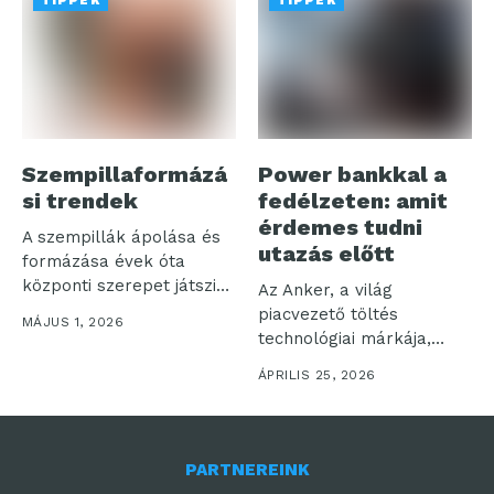
TIPPEK
TIPPEK
Szempillaformázá
Power bankkal a
si trendek
fedélzeten: amit
érdemes tudni
A szempillák ápolása és
utazás előtt
formázása évek óta
központi szerepet játszik
Az Anker, a világ
a szépségápolásban,...
piacvezető töltés
MÁJUS 1, 2026
technológiai márkája,
valamint az útközbeni
ÁPRILIS 25, 2026
töltési...
PARTNEREINK