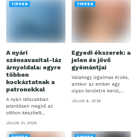
TIPPEK
TIPPEK
A nyári
Egyedi ékszerek: a
szénsavasital-láz
jelen és jövő
árnyoldala: egyre
gyémántjai
többen
Valahogy izgalmas érzés,
kockáztatnak a
amikor az ember egy
patronokkal
olyan területre kerül,
amelyet talán...
A nyári időszakban
JÚLIUS 8, 2026
jelentősen megnő az
otthon készített
szénsavas italok iránti
JÚLIUS 21, 2026
igény,...