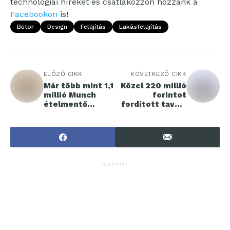
technológiai híreket és csatlakozzon hozzánk a
Facebookon
is!
Bútor
Design
Felújítás
Lakásfelújítás
ELŐZŐ CIKK
KÖVETKEZŐ CIKK
Már több mint 1,1
Közel 220 millió
millió Munch
forintot
ételmentő
fordított tavaly
csomag talált
társadalmi ügyek
gazdára a SPAR-
támogatására a
üzletekben
SPAR
Magyarország
HIRDETÉS