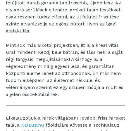
felújított darab garantáltan frissebb, újabb lesz. Az
oly apró sérülések ellenére, amiket talán festékkel
csak részben tudsz elfedni, az új felület frissítése
szinte átvarázsolja az egész bútort. Ilyen az igazi
átalakulás!
Mint sok más alkotói projektben, itt is a kreativitás
ural mindent. Kezdj bele bátran, és láss neki a saját
régi tárgyaid megújításának! Akárhogy is, a
végeredmény mindig egyedi lesz, és garantáltan
központi eleme lehet az otthonodnak. Én már nem
tudom elképzelni az életemet nélküle, és
véleményem szerint ez egy szuper módja a múlt és
a jelen összekötésének.
Elkalauzoljuk a hírek világában! További friss híreket
talál a
Kalauz.hu
főoldalán! Kövesse a TechKalauz