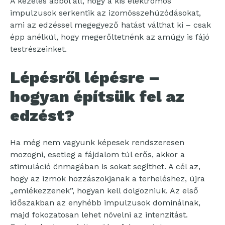
A kezelés abból áll, hogy a kis elektromos
impulzusok serkentik az izomösszehúzódásokat,
ami az edzéssel megegyező hatást válthat ki – csak
épp anélkül, hogy megerőltetnénk az amúgy is fájó
testrészeinket.
Lépésről lépésre –
hogyan építsük fel az
edzést?
Ha még nem vagyunk képesek rendszeresen
mozogni, esetleg a fájdalom túl erős, akkor a
stimuláció önmagában is sokat segíthet. A cél az,
hogy az izmok hozzászokjanak a terheléshez, újra
„emlékezzenek”, hogyan kell dolgozniuk. Az első
időszakban az enyhébb impulzusok dominálnak,
majd fokozatosan lehet növelni az intenzitást.