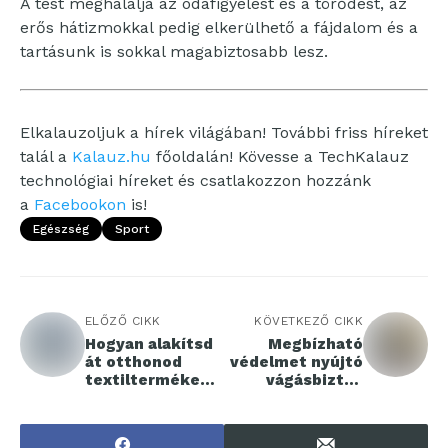
A test meghálálja az odafigyelést és a törődést, az
erős hátizmokkal pedig elkerülhető a fájdalom és a
tartásunk is sokkal magabiztosabb lesz.
Elkalauzoljuk a hírek világában! További friss híreket
talál a
Kalauz.hu
főoldalán! Kövesse a TechKalauz
technológiai híreket és csatlakozzon hozzánk
a
Facebookon
is!
Egészség
Sport
ELŐZŐ CIKK
KÖVETKEZŐ CIKK
Hogyan alakítsd
Megbízható
át otthonod
védelmet nyújtó
textiltermékekk
vágásbiztos
el?
kesztyűk a
munkavédelemb
en