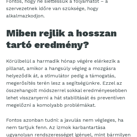
Fontos, hogy ne siettessük a folyamatot – a
szervezetnek időre van szüksége, hogy
alkalmazkodjon.
Miben rejlik a hosszan
tartó eredmény?
Körülbelül a harmadik hónap végére elérkezik a
pillanat, amikor a hangsúly végleg a mozgásra
helyeződik át, a stimulátor pedig a támogatás,
megerősítés terén lesz a segítségünkre. Ezzel az
összehangolt módszerrel sokkal eredményesebben
lehet visszanyerni a hát stabilitását és preventíven
megelőzni a komolyabb problémákat.
Fontos azonban tudni: a javulás nem végleges, ha
nem tartjuk fenn. Az izmok karbantartása
ugyanolyan rendszerességet igényel, mint bármilyen