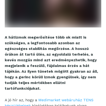
A hátizmok megerősítése több ok miatt is
szükséges, a legfontosabb azonban az
egészséges stabilitás megőrzése. A hosszú
órákon át tartó ülés, az egyoldalú terhelés, a
kevés mozgás mind azt eredményezhetik, hogy
megjelenik a feszülő, fájdalmas érzés a hát
tájékán. Az ilyen tünetek mögött gyakran az áll,
hogy a gerinc körüli izmok gyengülnek, így nem
tudják teljes mértékben ellátni
tartófunkciójukat.
A jó hír az, hogy a
Medimarket webáruház TENS
készülékeinek
kínálatában találhatunk olyan