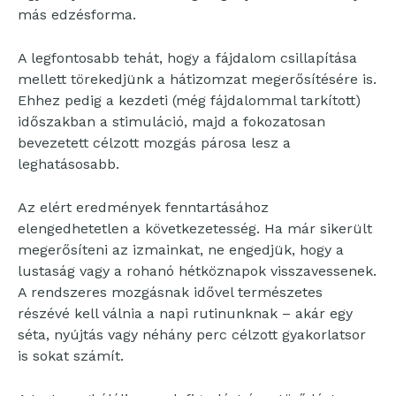
más edzésforma.
A legfontosabb tehát, hogy a fájdalom csillapítása
mellett törekedjünk a hátizomzat megerősítésére is.
Ehhez pedig a kezdeti (még fájdalommal tarkított)
időszakban a stimuláció, majd a fokozatosan
bevezetett célzott mozgás párosa lesz a
leghatásosabb.
Az elért eredmények fenntartásához
elengedhetetlen a következetesség. Ha már sikerült
megerősíteni az izmainkat, ne engedjük, hogy a
lustaság vagy a rohanó hétköznapok visszavessenek.
A rendszeres mozgásnak idővel természetes
részévé kell válnia a napi rutinunknak – akár egy
séta, nyújtás vagy néhány perc célzott gyakorlatsor
is sokat számít.