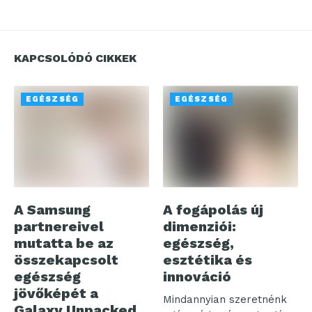
KAPCSOLÓDÓ CIKKEK
EGÉSZSÉG
EGÉSZSÉG
A Samsung
A fogápolás új
partnereivel
dimenziói:
mutatta be az
egészség,
összekapcsolt
esztétika és
egészség
innováció
jövőképét a
Mindannyian szeretnénk
Galaxy Unpacked