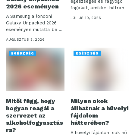
egészséges és ragyogó
2026 eseményen
fogakat, amikkel bátran
mosolyoghatunk a világra.
A Samsung a londoni
JÚLIUS 10, 2026
Az...
Galaxy Unpacked 2026
eseményen mutatta be a
digitális...
AUGUSZTUS 3, 2026
EGÉSZSÉG
EGÉSZSÉG
Mitől függ, hogy
Milyen okok
hogyan reagál a
állhatnak a hüvelyi
szervezet az
fájdalom
alkoholfogyasztás
hátterében?
ra?
A hüvelyi fájdalom sok nő