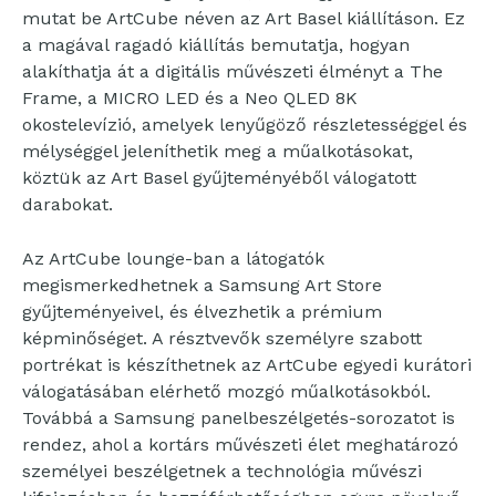
mutat be ArtCube néven az Art Basel kiállításon. Ez
a magával ragadó kiállítás bemutatja, hogyan
alakíthatja át a digitális művészeti élményt a The
Frame, a MICRO LED és a Neo QLED 8K
okostelevízió, amelyek lenyűgöző részletességgel és
mélységgel jeleníthetik meg a műalkotásokat,
köztük az Art Basel gyűjteményéből válogatott
darabokat.
Az ArtCube lounge-ban a látogatók
megismerkedhetnek a Samsung Art Store
gyűjteményeivel, és élvezhetik a prémium
képminőséget. A résztvevők személyre szabott
portrékat is készíthetnek az ArtCube egyedi kurátori
válogatásában elérhető mozgó műalkotásokból.
Továbbá a Samsung panelbeszélgetés-sorozatot is
rendez, ahol a kortárs művészeti élet meghatározó
személyei beszélgetnek a technológia művészi