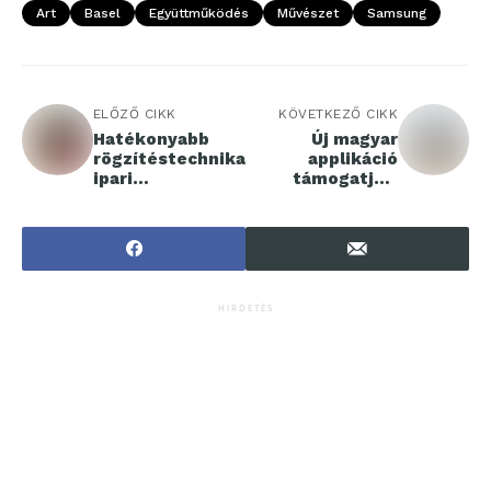
Art
Basel
Együttműködés
Művészet
Samsung
ELŐZŐ CIKK
KÖVETKEZŐ CIKK
Hatékonyabb
Új magyar
rögzítéstechnika
applikáció
ipari
támogatja a
környezetben –
munkavállalók
új lehetőségek a
mentális jóllétét
gyártásban
HIRDETÉS