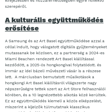
kifejezésben és hozzáférhetőségben egyre növekvő
szerepéről.
A kulturális együttműködés
erősítése
A Samsung és az Art Basel együttműködése azzal a
céllal indult, hogy válogatott digitális gyűjteményeket
mutassanak be közösen, ez a partnerség a 2024-es
Miami Beachen rendezett Art Basel kiállítással
kezdődött, a 2025-ös hongkongival folytatódott. és
immár az idei bázeli művészeti vásár is a részese
lett. A márciusban bemutatott műalkotások a
hongkongi Art Basel kiállításról világszerte nagy
népszerűségre tettek szert az Art Store felhasználói
körében, és a 10 legnézettebb alkotás közé kerültek.
Ez az együttműködés kiemeli a közös elképzelést,
miszerint a kijelzők túlmutatnak klasszikus