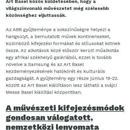
Art Basel közös küldetésében, hogy a
világszínvonalú művészetet még szélesebb
közönséghez eljuttassák.
Az ABB gyűjteménye a sokszínűségre helyezi a
hangsúlyt, a bemutatott művek kontinenseket,
különböző kifejezési formákat és stílusokat kötnek
össze. Az alkotások közé először került műalkotás
egy afrikai székhelyű galériából, ezzel is tovább
növelve a Samsung és az Art Basel
kezdeményezésének hatókörét és kulturális
gazdagságát. A gyűjtemény egy része június 19-22.
között az Art Basel kiállításon lesz látható a svájci
Messe Basel kiállítási központban.
A művészeti kifejezésmódok
gondosan válogatott,
nemzetközi lenyomata