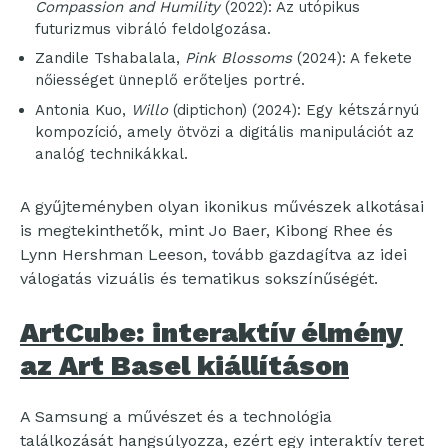
Compassion and Humility
(2022): Az utópikus
futurizmus vibráló feldolgozása.
Zandile Tshabalala,
Pink Blossoms
(2024): A fekete
nőiességet ünneplő erőteljes portré.
Antonia Kuo,
Willo
(diptichon) (2024): Egy kétszárnyú
kompozíció, amely ötvözi a digitális manipulációt az
analóg technikákkal.
A gyűjteményben olyan ikonikus művészek alkotásai
is megtekinthetők, mint Jo Baer, Kibong Rhee és
Lynn Hershman Leeson, tovább gazdagítva az idei
válogatás vizuális és tematikus sokszínűségét.
ArtCube: interaktív élmény
az Art Basel kiállításon
A Samsung a művészet és a technológia
találkozását hangsúlyozza, ezért egy interaktív teret