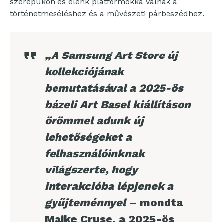
szerepükön és élénk platformokká válnak a
történetmeséléshez és a művészeti párbeszédhez.
„A Samsung Art Store új
kollekciójának
bemutatásával a 2025-ös
bázeli Art Basel kiállításon
örömmel adunk új
lehetőségeket a
felhasználóinknak
világszerte, hogy
interakcióba lépjenek a
gyűjteménnyel
– mondta
Maike Cruse, a 2025-ös