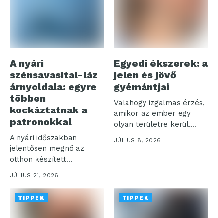
A nyári
Egyedi ékszerek: a
szénsavasital-láz
jelen és jövő
árnyoldala: egyre
gyémántjai
többen
Valahogy izgalmas érzés,
kockáztatnak a
amikor az ember egy
patronokkal
olyan területre kerül,
amelyet talán...
A nyári időszakban
JÚLIUS 8, 2026
jelentősen megnő az
otthon készített
szénsavas italok iránti
JÚLIUS 21, 2026
igény,...
TIPPEK
TIPPEK