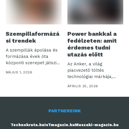
Szempillaformázá
Power bankkal a
si trendek
fedélzeten: amit
érdemes tudni
A szempillák ápolása és
utazás előtt
formázása évek óta
központi szerepet játszik
Az Anker, a világ
a szépségápolásban,...
piacvezető töltés
MÁJUS 1, 2026
technológiai márkája,
valamint az útközbeni
ÁPRILIS 25, 2026
töltési...
PARTNEREINK
Technokrata.hu
IoTmagazin.hu
Muszaki-magazin.hu