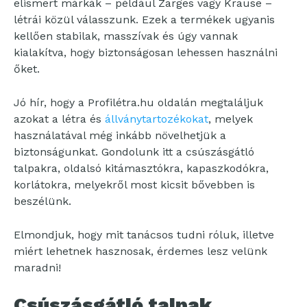
elismert márkák – például Zarges vagy Krause –
létrái közül válasszunk. Ezek a termékek ugyanis
kellően stabilak, masszívak és úgy vannak
kialakítva, hogy biztonságosan lehessen használni
őket.
Jó hír, hogy a Profilétra.hu oldalán megtaláljuk
azokat a létra és
állványtartozékokat
, melyek
használatával még inkább növelhetjük a
biztonságunkat. Gondolunk itt a csúszásgátló
talpakra, oldalsó kitámasztókra, kapaszkodókra,
korlátokra, melyekről most kicsit bővebben is
beszélünk.
Elmondjuk, hogy mit tanácsos tudni róluk, illetve
miért lehetnek hasznosak, érdemes lesz velünk
maradni!
Csúszásgátló talpak