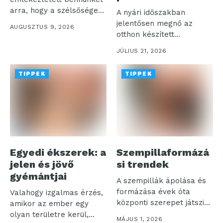
arra, hogy a szélsőséges
A nyári időszakban
hőség már...
jelentősen megnő az
AUGUSZTUS 9, 2026
otthon készített
szénsavas italok iránti
JÚLIUS 21, 2026
igény,...
TIPPEK
TIPPEK
Egyedi ékszerek: a
Szempillaformázá
jelen és jövő
si trendek
gyémántjai
A szempillák ápolása és
formázása évek óta
Valahogy izgalmas érzés,
központi szerepet játszik
amikor az ember egy
a szépségápolásban,...
olyan területre kerül,
MÁJUS 1, 2026