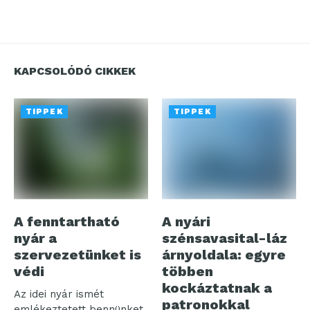
KAPCSOLÓDÓ CIKKEK
TIPPEK
TIPPEK
A fenntartható
A nyári
nyár a
szénsavasital-láz
szervezetünket is
árnyoldala: egyre
védi
többen
kockáztatnak a
Az idei nyár ismét
patronokkal
emlékeztetett bennünket