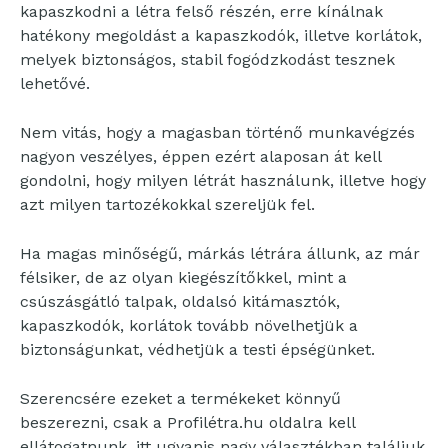
kapaszkodni a létra felső részén, erre kínálnak
hatékony megoldást a kapaszkodók, illetve korlátok,
melyek biztonságos, stabil fogódzkodást tesznek
lehetővé.
Nem vitás, hogy a magasban történő munkavégzés
nagyon veszélyes, éppen ezért alaposan át kell
gondolni, hogy milyen létrát használunk, illetve hogy
azt milyen tartozékokkal szereljük fel.
Ha magas minőségű, márkás létrára állunk, az már
félsiker, de az olyan kiegészítőkkel, mint a
csúszásgátló talpak, oldalsó kitámasztók,
kapaszkodók, korlátok tovább növelhetjük a
biztonságunkat, védhetjük a testi épségünket.
Szerencsére ezeket a termékeket könnyű
beszerezni, csak a Profilétra.hu oldalra kell
ellátogatnunk, itt ugyanis nagy választékban találjuk