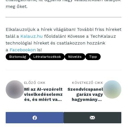
meg őket.
Elkalauzoljuk a hírek világában! További friss híreket
talál a
Kalauz.hu
főoldalán! Kövesse a TechKalauz
technológiai híreket és csatlakozzon hozzánk
a
Facebookon
is!
Biztonság
Létratartozékok
Növelés
Tipp
ELŐZŐ CIKK
KÖVETKEZŐ CIKK
Mi az AI-vezérelt
Szendvicspanel
viselkedéselemz
garázs vagy
és, és miért van
hagyományos
rá szüksége
építés? – A
minden
modern tárolás
vállalatnak?
jövője