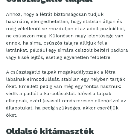
Ahhoz, hogy a létrát biztonságosan tudjuk
használni, elengedhetetlen, hogy stabilan álljon és
még véletlenül se mozduljon el az adott pozícióból,
ne csússzon meg. Különösen nagy jelentősége van
ennek, ha sima, csúszós talajra állítjuk fel a
létránkat, például egy simára csiszolt beltéri padlóra
vagy kissé lejtős, esetleg egyenetlen felületre.
A csúszásgátló talpak megakadályozzák a létra
lábainak elmozdulását, stabilan egy helyben tartják
őket. Emellett pedig van még egy fontos hasznuk:
védik a padlót a karcolásoktól. Idővel a talpak
elkopnak, ezért javasolt rendszeresen ellenőrizni az
állapotukat, ha pedig szükséges, akkor cseréljük
őket.
Oldalsó kitámasztók