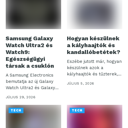
Samsung Galaxy
Hogyan készülnek
Watch Ultra2 és
a kályhaajtók és
Watch9:
kandallóbetétek?
Egészségügyi
Eszébe jutott már, hogyan
társak a csuklón
készülnek azok a
kályhaajtók és tűzterek,
A Samsung Electronics
amelyek otthonaink...
bemutatja az új Galaxy
JÚLIUS 5, 2026
Watch Ultra2 és Galaxy
Watch9...
JÚLIUS 29, 2026
TECH
TECH