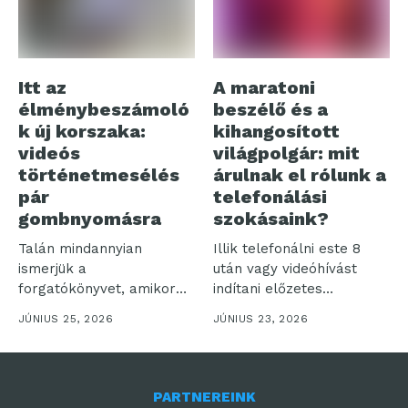
Itt az
A maratoni
élménybeszámoló
beszélő és a
k új korszaka:
kihangosított
videós
világpolgár: mit
történetmesélés
árulnak el rólunk a
pár
telefonálási
gombnyomásra
szokásaink?
Talán mindannyian
Illik telefonálni este 8
ismerjük a
után vagy videóhívást
forgatókönyvet, amikor
indítani előzetes
egy felejthetetlen
bejelentés nélkül? Bár...
JÚNIUS 25, 2026
JÚNIUS 23, 2026
utazásról hazatérve több
száz...
PARTNEREINK