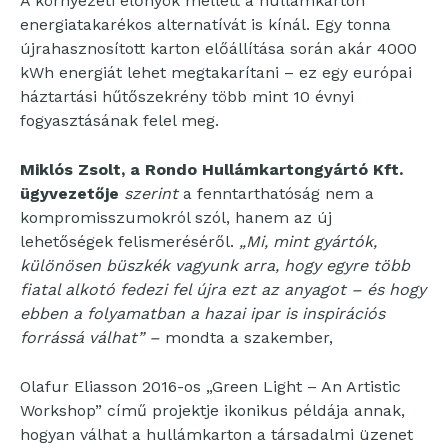
A környezeti előnyök mellett a hullámkarton
energiatakarékos alternatívát is kínál. Egy tonna
újrahasznosított karton előállítása során akár 4000
kWh energiát lehet megtakarítani – ez egy európai
háztartási hűtőszekrény több mint 10 évnyi
fogyasztásának felel meg.
Miklós Zsolt, a Rondo Hullámkartongyártó Kft.
ügyvezetője
szerint
a fenntarthatóság nem a
kompromisszumokról szól, hanem az új
lehetőségek felismeréséről.
„Mi, mint gyártók,
különösen büszkék vagyunk arra, hogy egyre több
fiatal alkotó fedezi fel újra ezt az anyagot – és hogy
ebben a folyamatban a hazai ipar is inspirációs
forrássá válhat” –
mondta a szakember,
Olafur Eliasson 2016-os „Green Light – An Artistic
Workshop” című projektje ikonikus példája annak,
hogyan válhat a hullámkarton a társadalmi üzenet