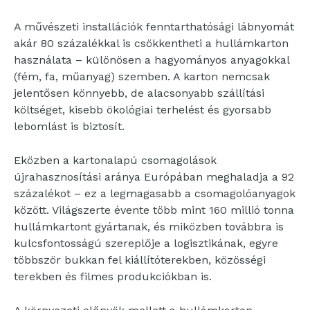
A művészeti installációk fenntarthatósági lábnyomát
akár 80 százalékkal is csökkentheti a hullámkarton
használata – különösen a hagyományos anyagokkal
(fém, fa, műanyag) szemben. A karton nemcsak
jelentősen könnyebb, de alacsonyabb szállítási
költséget, kisebb ökológiai terhelést és gyorsabb
lebomlást is biztosít.
Eközben a kartonalapú csomagolások
újrahasznosítási aránya Európában meghaladja a 92
százalékot – ez a legmagasabb a csomagolóanyagok
között. Világszerte évente több mint 160 millió tonna
hullámkartont gyártanak, és miközben továbbra is
kulcsfontosságú szereplője a logisztikának, egyre
többször bukkan fel kiállítóterekben, közösségi
terekben és filmes produkciókban is.