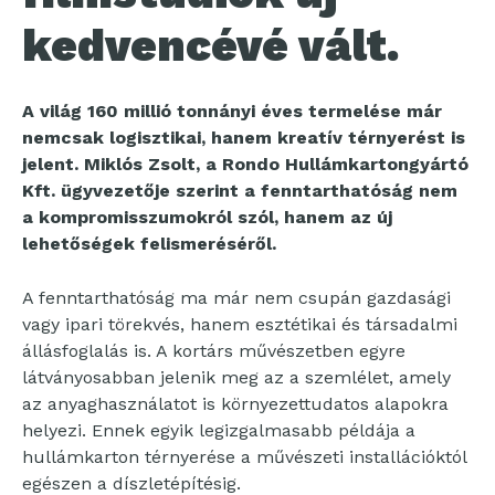
kedvencévé vált.
A világ 160 millió tonnányi éves termelése már
nemcsak logisztikai, hanem kreatív térnyerést is
jelent. Miklós Zsolt, a Rondo Hullámkartongyártó
Kft. ügyvezetője szerint a fenntarthatóság nem
a kompromisszumokról szól, hanem az új
lehetőségek felismeréséről.
A fenntarthatóság ma már nem csupán gazdasági
vagy ipari törekvés, hanem esztétikai és társadalmi
állásfoglalás is. A kortárs művészetben egyre
látványosabban jelenik meg az a szemlélet, amely
az anyaghasználatot is környezettudatos alapokra
helyezi. Ennek egyik legizgalmasabb példája a
hullámkarton térnyerése a művészeti installációktól
egészen a díszletépítésig.