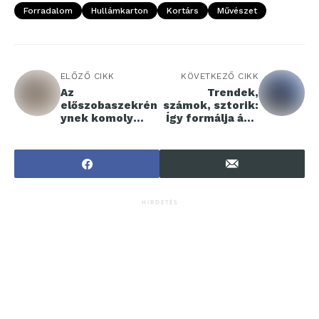
Forradalom
Hullámkarton
Kortárs
Művészet
ELŐZŐ CIKK
KÖVETKEZŐ CIKK
Az
Trendek,
előszobaszekrén
számok, sztorik:
ynek komoly
Így formálja át a
szerepe van a
jövőt az európai
rendezett
autópiac
otthon
kialakításában
HIRDETÉS