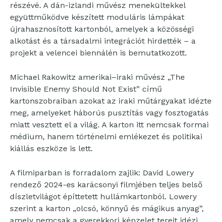
részévé. A dán-izlandi művész menekültekkel
együttműködve készített moduláris lámpákat
újrahasznosított kartonból, amelyek a közösségi
alkotást és a társadalmi integrációt hirdették – a
projekt a velencei biennálén is bemutatkozott.
Michael Rakowitz amerikai–iraki művész „The
Invisible Enemy Should Not Exist” című
kartonszobraiban azokat az iraki műtárgyakat idézte
meg, amelyeket háborús pusztítás vagy fosztogatás
miatt vesztett el a világ. A karton itt nemcsak formai
médium, hanem történelmi emlékezet és politikai
kiállás eszköze is lett.
A filmiparban is forradalom zajlik: David Lowery
rendező 2024-es karácsonyi filmjében teljes belső
díszletvilágot építtetett hullámkartonból. Lowery
szerint a karton „olcsó, könnyű és mágikus anyag”,
amely nemcsak a gyerekkori képzelet tereit idézi