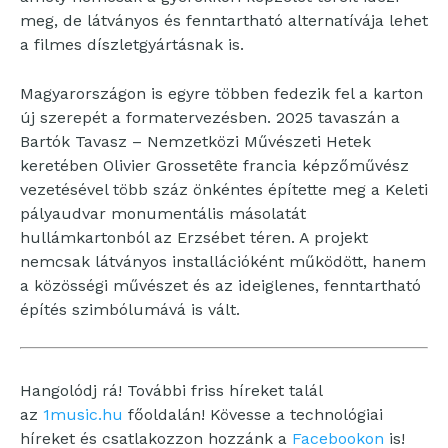
meg, de látványos és fenntartható alternatívája lehet
a filmes díszletgyártásnak is.
Magyarországon is egyre többen fedezik fel a karton
új szerepét a formatervezésben. 2025 tavaszán a
Bartók Tavasz – Nemzetközi Művészeti Hetek
keretében Olivier Grossetête francia képzőművész
vezetésével több száz önkéntes építette meg a Keleti
pályaudvar monumentális másolatát
hullámkartonból az Erzsébet téren. A projekt
nemcsak látványos installációként működött, hanem
a közösségi művészet és az ideiglenes, fenntartható
építés szimbólumává is vált.
Hangolódj rá! További friss híreket talál
az
1music.hu
főoldalán! Kövesse a technológiai
híreket és csatlakozzon hozzánk a
Facebookon
is!