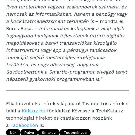
ilyen területeken végzett szakemberek számára, és
nemcsak az informatikában, hanem a pénzügy vagy
a kockázatmenedzsment területén is
– mondta el
Boros Réka. –
Informatikus kollégáink a világ egyik
legnagyobb bankjának fejlesztenek úttörő digitális
megoldásokat a banki tranzakciókat kiszolgáló
infrastruktúra vagy épp a pénzügyi tanácsadók
munkáját segítő mesterséges intelligencia
területén, és nagy büszkeség, hogy már
üdvözölhettünk a Smartiz-programot elvégző lányt
népszerű gyakornoki programunkban is.”
Elkalauzoljuk a hírek világában! További friss híreket
talál a
Kalauz.hu
főoldalán! Kövesse a TechKalauz
technológiai híreket és csatlakozzon hozzánk
a
Facebookon
is!
Nők
Pálya
Smartiz
Tudományos