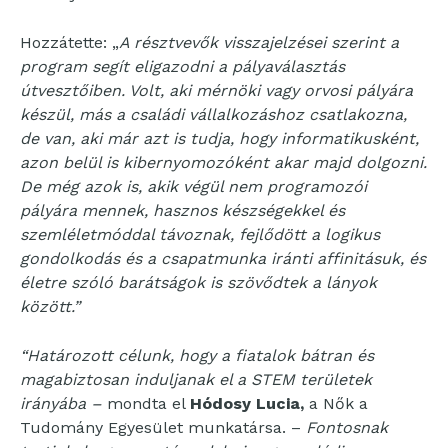
Hozzátette: „
A résztvevők visszajelzései szerint a
program segít eligazodni a pályaválasztás
útvesztőiben. Volt, aki mérnöki vagy orvosi pályára
készül, más a családi vállalkozáshoz csatlakozna,
de van, aki már azt is tudja, hogy informatikusként,
azon belül is kibernyomozóként akar majd dolgozni.
De még azok is, akik végül nem programozói
pályára mennek, hasznos készségekkel és
szemléletmóddal távoznak, fejlődött a logikus
gondolkodás és a csapatmunka iránti affinitásuk, és
életre szóló barátságok is szövődtek a lányok
között.”
“Határozott célunk, hogy a fiatalok bátran és
magabiztosan induljanak el a STEM területek
irányába –
mondta el
Hódosy Lucia,
a Nők a
Tudomány Egyesület munkatársa. –
Fontosnak