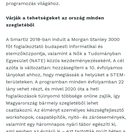
programozás világához.
Várják a tehetségeket az ország minden
szegletéből
A Smartiz 2018-ban indult a Morgan Stanley 3000
főt foglalkoztató budapesti informatikai és
elemzőközpontja, valamint a Nők a Tudományban
Egyesület (NATE) közös kezdeményezéseként. A cél
azóta is változatlan: hozzásegíteni a 10. évfolyamos
lányokat ahhoz, hogy meglássák a helyüket a STEM-
területeken. A programban minden évfolyamban 22
lány vehet részt, és mivel 2020 óta a heti
foglalkozások túlnyomó többsége online zajlik, így
Magyarország bármely szegletéből lehet
csatlakozni. Az élményt személyes készségfejlesztő
workshopok, csapatépítők, nyitó- és záróesemények,
valamint egy háromnapos nyári tábor egészíti ki,
ami egyben az évzáró is – ezt tartották múlt héten a