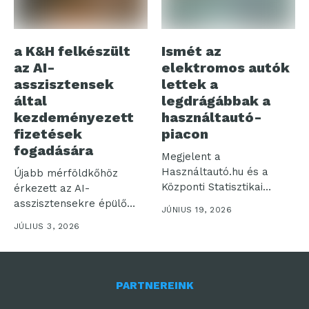
a K&H felkészült
Ismét az
az AI-
elektromos autók
asszisztensek
lettek a
által
legdrágábbak a
kezdeményezett
használtautó-
fizetések
piacon
fogadására
Megjelent a
Használtautó.hu és a
Újabb mérföldkőhöz
Központi Statisztikai
érkezett az AI-
Hivatal legfrissebb, májusi
asszisztensekre épülő
JÚNIUS 19, 2026
közös statisztikája....
digitális fizetés: a
JÚLIUS 3, 2026
Mastercard bevezette
az...
PARTNEREINK