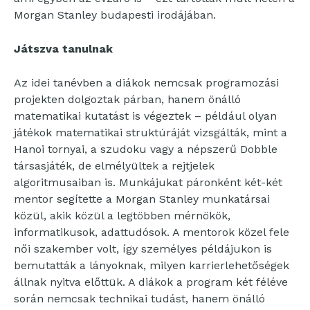
Morgan Stanley budapesti irodájában.
Játszva tanulnak
Az idei tanévben a diákok nemcsak programozási
projekten dolgoztak párban, hanem önálló
matematikai kutatást is végeztek – például olyan
játékok matematikai struktúráját vizsgálták, mint a
Hanoi tornyai, a szudoku vagy a népszerű Dobble
társasjáték, de elmélyültek a rejtjelek
algoritmusaiban is. Munkájukat páronként két-két
mentor segítette a Morgan Stanley munkatársai
közül, akik közül a legtöbben mérnökök,
informatikusok, adattudósok. A mentorok közel fele
női szakember volt, így személyes példájukon is
bemutatták a lányoknak, milyen karrierlehetőségek
állnak nyitva előttük. A diákok a program két féléve
során nemcsak technikai tudást, hanem önálló