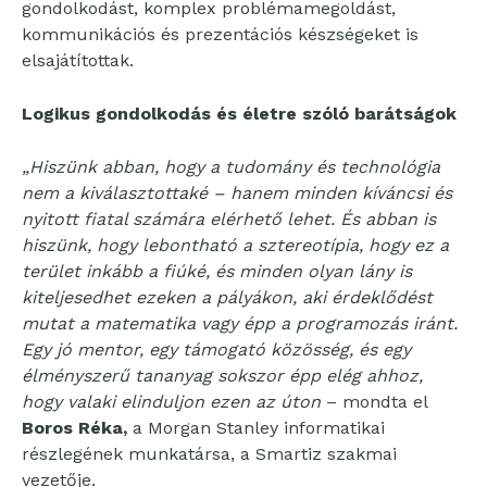
gondolkodást, komplex problémamegoldást,
kommunikációs és prezentációs készségeket is
elsajátítottak.
Logikus gondolkodás és életre szóló barátságok
„Hiszünk abban, hogy a tudomány és technológia
nem a kiválasztottaké – hanem minden kíváncsi és
nyitott fiatal számára elérhető lehet. És abban is
hiszünk, hogy lebontható a sztereotípia, hogy ez a
terület inkább a fiúké, és minden olyan lány is
kiteljesedhet ezeken a pályákon, aki érdeklődést
mutat a matematika vagy épp a programozás iránt.
Egy jó mentor, egy támogató közösség, és egy
élményszerű tananyag sokszor épp elég ahhoz,
hogy valaki elinduljon ezen az úton
– mondta el
Boros Réka,
a Morgan Stanley informatikai
részlegének munkatársa, a Smartiz szakmai
vezetője.