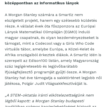
középpontban az informatikus lányok
A Morgan Stanley számára a Smartiz nem
elszigetelt projekt, hanem egy szélesebb küldetés
része. A vállalat évek óta főszponzora az Európai
Lányok Matematikai Olimpiáján (EGMO) induló
magyar csapatnak, és olyan kezdeményezéseket is
támogat, mint a Codecool vagy a Girls Who Code
virtuális tábor, amelybe Európa, a Közel-Kelet és
Afrika országaiból érkeztek diákok. A Smartiz idén is
szerepelt az Edison100 listán, amely Magyarország
száz legígéretesebb és legjövőbarátabb
ifjúságfejlesztő programját gyűjti össze. A Morgan
Stanley hat éve támogatja a sakktörténet legjobb női
játékosa, Polgár Judit Világsakkfesztiválját is.
„A STEM-oktatás iránti elkötelezettségünk nem
légből kapott: a Morgan Stanley budapesti
irodájában számos karrierlehetőséget biztosít az