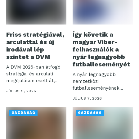
Friss stratégiával,
Így követik a
arculattal és új
magyar Viber-
irodával lép
felhasználók a
szintet a DVM
nyár legnagyobb
futballeseményét
A DVM 2026-ban átfogó
stratégiai és arculati
A nyár legnagyobb
megújuláson esett át,
nemzetközi
egyidejűleg a...
futballeseményének
JÚLIUS 9, 2026
kapcsán a Rakuten Viber
JÚLIUS 7, 2026
a hivatalos magyar...
GAZDASÁG
GAZDASÁG