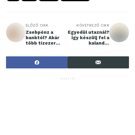
ELŐZŐ CIKK
KÖVETKEZŐ CIKK
Zsebpénz a
Egyedül utaznál?
banktól? Akár
Így készülj fel a
több tízezer
kalandra
forintot is
biztonságosan
kaphatnak a
és tudatosan
fiatalok az első
bankszámlájuk
mellé
HIRDETÉS