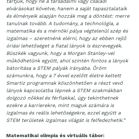
tartjuk, hogy ne a társadalmi vagy családi
elvárásokat követve, hanem a saját tapasztalataik
és élményeik alapján hozzák meg a döntést: merre
tanulnak tovább. A tudomány, a technológia, a
matematika és a mérnöki pálya végtelenül szép és
izgalmas – szeretnénk elérni, hogy az ebben rejlő
óriási lehetőséget a fiatal lányok is észrevegyék.
Büszkék vagyunk, hogy a Morgan Stanley-vel
működhetünk együtt, ahol szintén fontos a lányok
bátorítása a STEM pályák irányába. Öröm
számunkra, hogy a 7 évvel ezelőtt életre keltett
Smartiz programnak köszönhetően a részt vevő
lányok kapcsolatba lépnek a STEM szakmákban
dolgozó nőkkel és férfiakkal, úgy tekinthetnek
ezekre a karrierekre, mint maguk számára is
izgalmas és reális lehetőségekre, ezzel együtt a
STEM területek izgalmas világát is felfedezhetik.”
Matematikai olimpia és virtuális tábor: