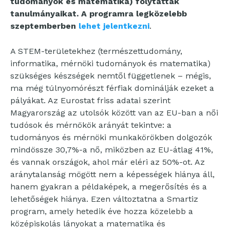
tudományok és matematika) folytatták
tanulmányaikat. A programra legközelebb
szeptemberben
lehet jelentkezni
.
A STEM-területekhez (természettudomány,
informatika, mérnöki tudományok és matematika)
szükséges készségek nemtől függetlenek – mégis,
ma még túlnyomórészt férfiak dominálják ezeket a
pályákat. Az Eurostat friss adatai szerint
Magyarország az utolsók között van az EU-ban a női
tudósok és mérnökök arányát tekintve: a
tudományos és mérnöki munkakörökben dolgozók
mindössze 30,7%-a nő, miközben az EU-átlag 41%,
és vannak országok, ahol már eléri az 50%-ot. Az
aránytalanság mögött nem a képességek hiánya áll,
hanem gyakran a példaképek, a megerősítés és a
lehetőségek hiánya. Ezen változtatna a Smartiz
program, amely hetedik éve hozza közelebb a
középiskolás lányokat a matematika és