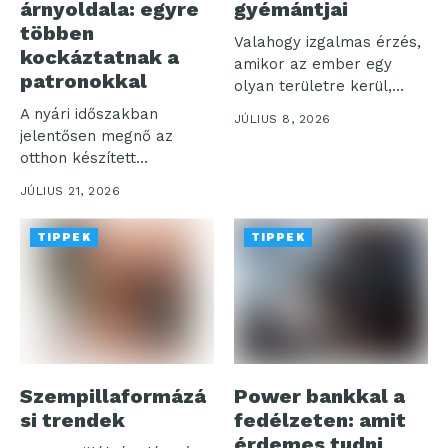
árnyoldala: egyre
gyémántjai
többen
Valahogy izgalmas érzés,
kockáztatnak a
amikor az ember egy
patronokkal
olyan területre kerül,
amelyet talán...
A nyári időszakban
JÚLIUS 8, 2026
jelentősen megnő az
otthon készített
szénsavas italok iránti
JÚLIUS 21, 2026
igény,...
TIPPEK
TIPPEK
Szempillaformázá
Power bankkal a
si trendek
fedélzeten: amit
érdemes tudni