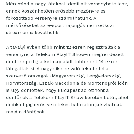
idén mind a négy játéknak dedikált versenyhete lesz,
ennek köszönhetően erősebb mezőnyre és
fokozottabb versenyre számíthatunk. A
mérkőzéseket az e-sport rajongók nemzetközi
streamen is követhetik.
A tavalyi évben több mint 12 ezren regisztráltak a
versenyre, a Telekom PlayIT Show-n megrendezett
döntőre pedig a két nap alatt több mint 14 ezren
látogattak ki. A nagy sikerre való tekintettel a
szervező országok (Magyarország, Lengyelország,
Horvátország, Észak-Macedónia és Montenegró) idén
is úgy döntöttek, hogy Budapest ad otthont a
döntőnek a Telekom PlayIT Show keretén belül, ahol
dedikált gigaerős vezetékes hálózaton játszhatnak
majd a döntősök.