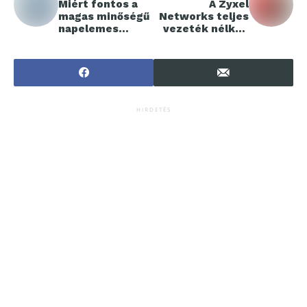
Miért fontos a
A Zyxel
magas minőségű
Networks teljes
napelemes
vezeték nélküli
rendszer a
termékportfóliój
vállalkozások
a megfelel az EU
számára?
RED EN 18031
szabványnak
HIRDETÉS