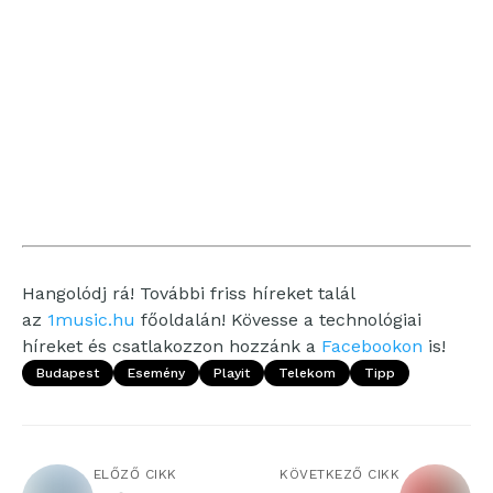
Hangolódj rá! További friss híreket talál
az
1music.hu
főoldalán! Kövesse a technológiai
híreket és csatlakozzon hozzánk a
Facebookon
is!
Budapest
Esemény
Playit
Telekom
Tipp
ELŐZŐ CIKK
KÖVETKEZŐ CIKK