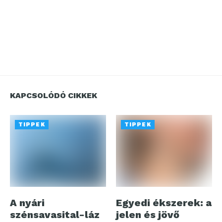
KAPCSOLÓDÓ CIKKEK
TIPPEK
TIPPEK
A nyári
Egyedi ékszerek: a
szénsavasital-láz
jelen és jövő