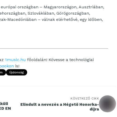
z európai országban – Magyarországon, Ausztriában,
ehországban, Szlovákiában, Görögországban,
ak-Macedóniában – válnak elérhetővé, egy időben,
 az
1music.hu
főoldalán! Kövesse a technológiai
bookon
is!
om
Újdonság
KÖVETKEZŐ CIKK
küli
Elindult a nevezés a Hégető Honorka-
ED EN
díjra