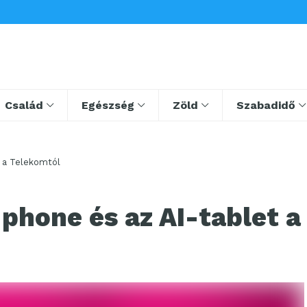
Család
Egészség
Zöld
Szabadidő
t a Telekomtól
phone és az AI-tablet a