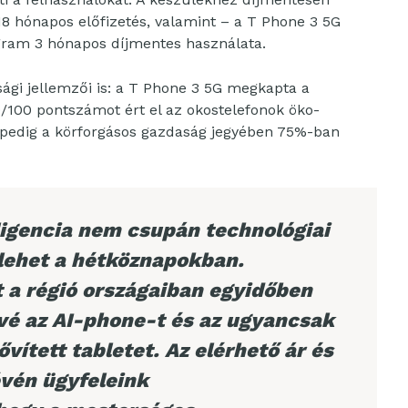
o 18 hónapos előfizetés, valamint – a T Phone 3 5G
gram 3 hónapos díjmentes használata.
ági jellemzői is: a T Phone 3 5G megkapta a
0/100 pontszámot ért el az okostelefonok öko-
a pedig a körforgásos gazdaság jegyében 75%-ban
ligencia nem csupán technológiai
 lehet a hétköznapokban.
 a régió országaiban egyidőben
vé az AI-phone-t és az ugyancsak
vített tabletet. Az elérhető ár és
évén ügyfeleink