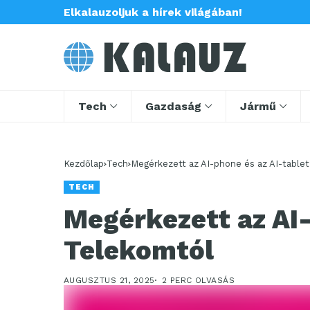
Elkalauzoljuk a hírek világában!
Tech
Gazdaság
Jármű
Kezdőlap
Tech
Megérkezett az AI-phone és az AI-table
TECH
Megérkezett az AI-
Telekomtól
AUGUSZTUS 21, 2025
2 PERC OLVASÁS