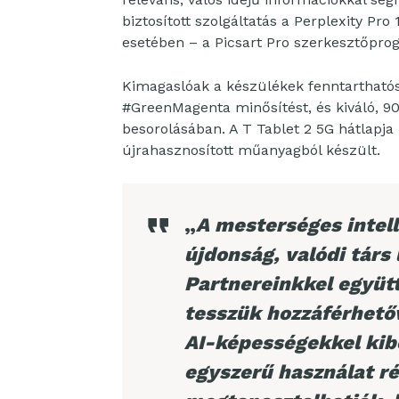
biztosított szolgáltatás a Perplexity Pr
esetében – a Picsart Pro szerkesztőpro
Kimagaslóak a készülékek fenntarthatós
#GreenMagenta minősítést, és kiváló, 9
besorolásában. A T Tablet 2 5G hátlapj
újrahasznosított műanyagból készült.
„
A mesterséges intel
újdonság, valódi társ
Partnereinkkel együtt
tesszük hozzáférhető
AI-képességekkel kibő
egyszerű használat r