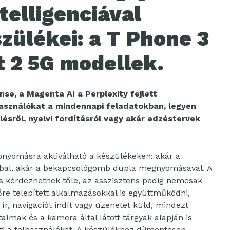
telligenciával
zülékei: a T Phone 3
t 2 5G modellek.
nse, a Magenta AI a Perplexity fejlett
lhasználókat a mindennapi feladatokban, legyen
ésről, nyelvi fordításról vagy akár edzéstervek
nyomásra aktiválható a készülékeken: akár a
bbal, akár a bekapcsológomb dupla megnyomásával. A
is kérdezhetnek tőle, az asszisztens pedig nemcsak
re telepített alkalmazásokkal is együttműködni,
 ír, navigációt indít vagy üzenetet küld, mindezt
almak és a kamera által látott tárgyak alapján is
íti a felhasználókat. A készülékhez díjmentesen