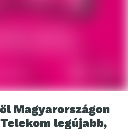
től Magyarországon
 Telekom legújabb,