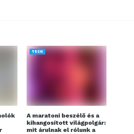
TECH
molók
A maratoni beszélő és a
kihangosított világpolgár:
r
mit árulnak el rólunk a