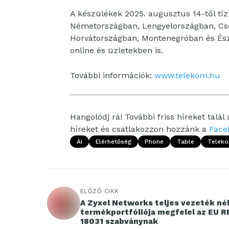
A készülékek 2025. augusztus 14-től tí
Németországban, Lengyelországban, Cs
Horvátországban, Montenegróban és Ész
online és üzletekben is.
További információk:
www.telekom.hu
Hangolódj rá! További friss híreket talál
híreket és csatlakozzon hozzánk a
Face
AI
Elérhetőség
Phone
Table
Telek
ELŐZŐ CIKK
A Zyxel Networks teljes vezeték nél
termékportfóliója megfelel az EU R
18031 szabványnak