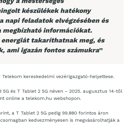
hogy a mesterséges
uningolt készülékek hatékony
a napi feladatok elvégzésében és
a megbízható információkat.
s energiát takaríthatnak meg, és
k, ami igazán fontos számukra
”
r Telekom kereskedelmi vezérigazgató-helyettese.
 3 5G és T Tablet 2 5G néven – 2025. augusztus 14-től
int online a telekom.hu webshopon.
rint, a T Tablet 2 5G pedig 99.880 forintos áron
íjcsomagban kedvezményesen is megvásárolhatják a