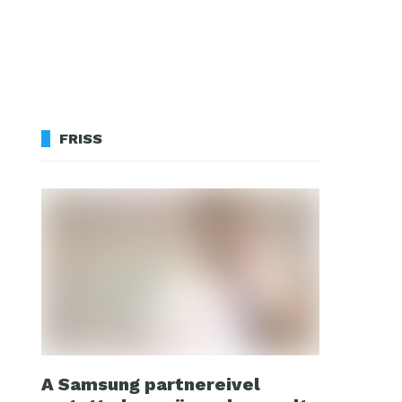
FRISS
A Samsung partnereivel