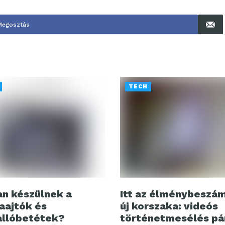
Megosztás
TECH
n készülnek a
Itt az élménybeszá
aajtók és
új korszaka: videós
llóbetétek?
történetmesélés pá