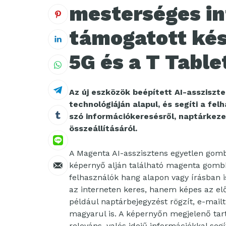
mesterséges in
támogatott kés
5G és a T Table
Az új eszközök beépített AI-assziszte
technológiáján alapul, és segíti a fe
szó információkeresésről, naptárkezel
összeállításáról.
A Magenta AI-asszisztens egyetlen gomb
képernyő alján található magenta gom
felhasználók hang alapon vagy írásban 
az interneten keres, hanem képes az elő
például naptárbejegyzést rögzít, e-mailt
magyarul is. A képernyőn megjelenő tart
releváns, valós idejű információkkal seg