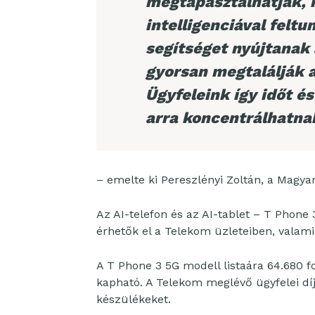
megtapasztalhatják, 
intelligenciával felt
segítséget nyújtanak 
gyorsan megtalálják 
Ügyfeleink így időt é
arra koncentrálhatna
– emelte ki Pereszlényi Zoltán, a Magya
Az AI-telefon és az AI-tablet – T Phone
érhetők el a Telekom üzleteiben, valam
A T Phone 3 5G modell listaára 64.680 fo
kapható. A Telekom meglévő ügyfelei d
készülékeket.