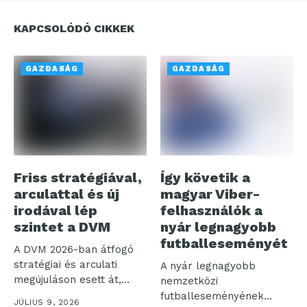
KAPCSOLÓDÓ CIKKEK
GAZDASÁG
GAZDASÁG
Friss stratégiával,
Így követik a
arculattal és új
magyar Viber-
irodával lép
felhasználók a
szintet a DVM
nyár legnagyobb
futballeseményét
A DVM 2026-ban átfogó
stratégiai és arculati
A nyár legnagyobb
megújuláson esett át,
nemzetközi
egyidejűleg a...
futballeseményének
JÚLIUS 9, 2026