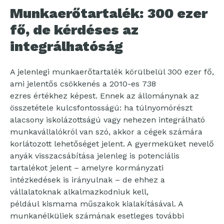
Munkaerőtartalék: 300 ezer
fő, de kérdéses az
integrálhatóság
A jelenlegi munkaerőtartalék körülbelül 300 ezer fő,
ami jelentős csökkenés a 2010-es 738
ezres értékhez képest. Ennek az állománynak az
összetétele kulcsfontosságú: ha túlnyomórészt
alacsony iskolázottságú vagy nehezen integrálható
munkavállalókról van szó, akkor a cégek számára
korlátozott lehetőséget jelent. A gyermeküket nevelő
anyák visszacsábítása jelenleg is potenciális
tartalékot jelent – amelyre kormányzati
intézkedések is irányulnak – de ehhez a
vállalatoknak alkalmazkodniuk kell,
például kismama műszakok kialakításával. A
munkanélküliek számának esetleges további