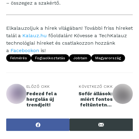
– összegez a szakértő.
Elkalauzoljuk a hírek világában! További friss híreket
talál a
Kalauz.hu
főoldalán! Kövesse a TechKalauz
technológiai híreket és csatlakozzon hozzánk
a
Facebookon
is!
Felmérés
Foglaolkoztatás
Jobtain
Magyarország
ELŐZŐ CIKK
KÖVETKEZŐ CIKK
Fedezd fel a
Sofőr állások:
horgolás új
miért fontos
trendjeit!
feltüntetni a
korábbi
munkahelyeket?