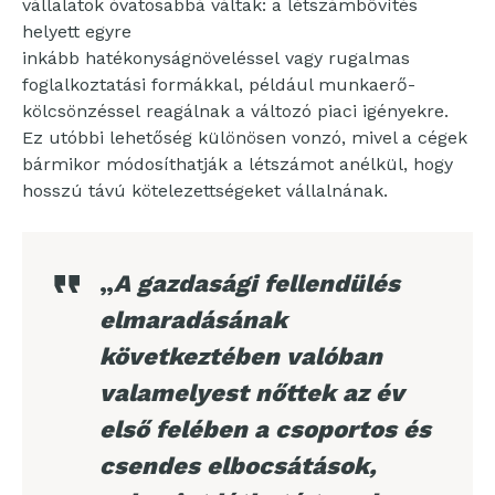
vállalatok óvatosabbá váltak: a létszámbővítés
helyett egyre
inkább hatékonyságnöveléssel vagy rugalmas
foglalkoztatási formákkal, például munkaerő-
kölcsönzéssel reagálnak a változó piaci igényekre.
Ez utóbbi lehetőség különösen vonzó, mivel a cégek
bármikor módosíthatják a létszámot anélkül, hogy
hosszú távú kötelezettségeket vállalnának.
„
A gazdasági fellendülés
elmaradásának
következtében valóban
valamelyest nőttek az év
első felében a csoportos és
csendes elbocsátások,