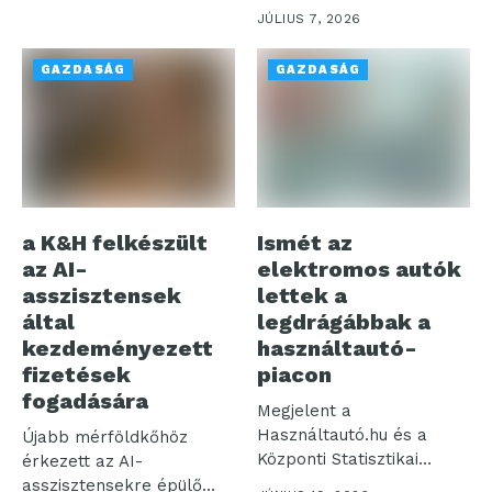
kapcsán a Rakuten Viber
JÚLIUS 7, 2026
a hivatalos magyar...
GAZDASÁG
GAZDASÁG
a K&H felkészült
Ismét az
az AI-
elektromos autók
asszisztensek
lettek a
által
legdrágábbak a
kezdeményezett
használtautó-
fizetések
piacon
fogadására
Megjelent a
Használtautó.hu és a
Újabb mérföldkőhöz
Központi Statisztikai
érkezett az AI-
Hivatal legfrissebb, májusi
asszisztensekre épülő