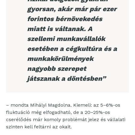
gyorsan, akár már pár ezer
forintos bérnövekedés
miatt is váltanak. A
szellemi munkavállalók
esetében a cégkultúra és a
munkakörülmények
nagyobb szerepet
játszanak a döntésben”
– mondta Mihályi Magdolna. Kiemeli: az 5–6%-os
fluktuáció még elfogadható, de a 20–25%-os
cserélődés már komoly problémát jelez és vállalati
szinten kell feltárni az okait.