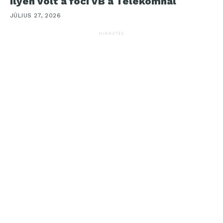
Ilyen volt a foci VB a Telekomnál
JÚLIUS 27, 2026
HIRDETÉS