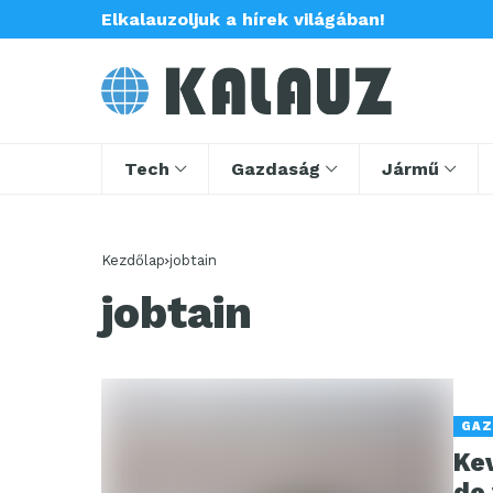
Elkalauzoljuk a hírek világában!
Tech
Gazdaság
Jármű
Kezdőlap
jobtain
jobtain
GAZ
Ke
de 