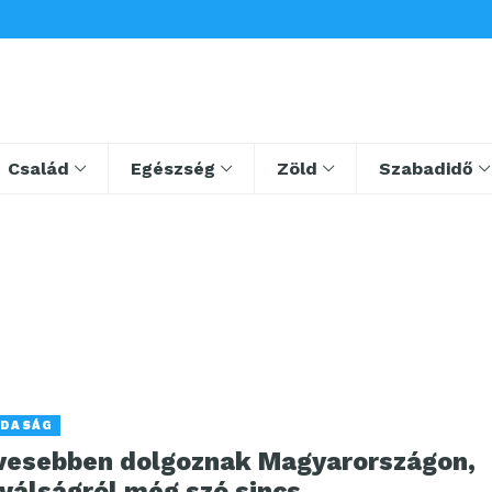
Család
Egészség
Zöld
Szabadidő
DASÁG
vesebben dolgoznak Magyarországon,
válságról még szó sincs