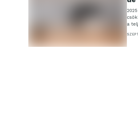
2025
csök
a tel
os...
SZEP