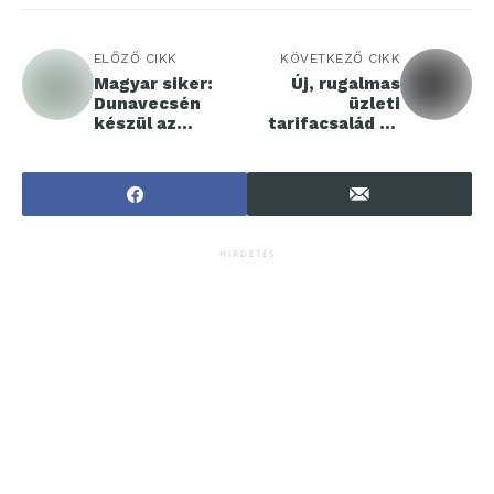
ELŐZŐ CIKK
KÖVETKEZŐ CIKK
Magyar siker:
Új, rugalmas
Dunavecsén
üzleti
készül az
tarifacsalád és
adatközpontok
digitális app
szíveként
KKV-knak
emlegetett
kapcsolóberende
zés
HIRDETÉS