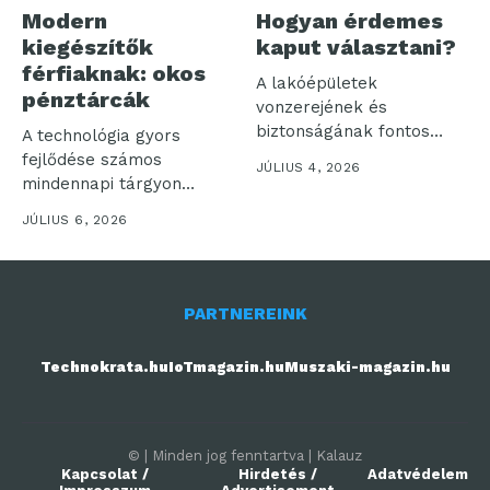
Modern
Hogyan érdemes
kiegészítők
kaput választani?
férfiaknak: okos
A lakóépületek
pénztárcák
vonzerejének és
biztonságának fontos
A technológia gyors
eleme a kapu. Hiszen
fejlődése számos
JÚLIUS 4, 2026
első látásra...
mindennapi tárgyon
hagyott nyomot, és a
JÚLIUS 6, 2026
férfiak...
PARTNEREINK
Technokrata.hu
IoTmagazin.hu
Muszaki-magazin.hu
© | Minden jog fenntartva | Kalauz
Kapcsolat /
Hirdetés /
Adatvédelem