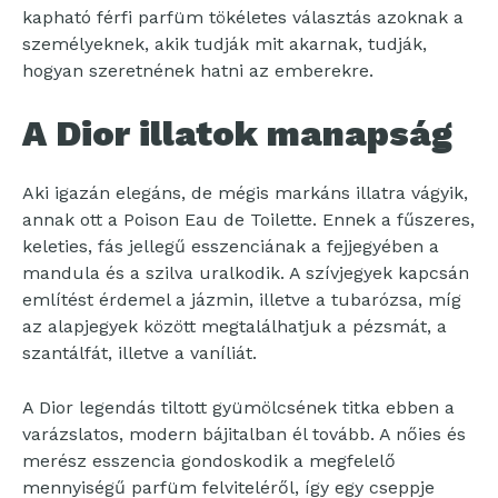
kapható férfi parfüm tökéletes választás azoknak a
személyeknek, akik tudják mit akarnak, tudják,
hogyan szeretnének hatni az emberekre.
A Dior illatok manapság
Aki igazán elegáns, de mégis markáns illatra vágyik,
annak ott a Poison Eau de Toilette. Ennek a fűszeres,
keleties, fás jellegű esszenciának a fejjegyében a
mandula és a szilva uralkodik. A szívjegyek kapcsán
említést érdemel a jázmin, illetve a tubarózsa, míg
az alapjegyek között megtalálhatjuk a pézsmát, a
szantálfát, illetve a vaníliát.
A Dior legendás tiltott gyümölcsének titka ebben a
varázslatos, modern bájitalban él tovább. A nőies és
merész esszencia gondoskodik a megfelelő
mennyiségű parfüm felviteléről, így egy cseppje