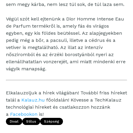
sem megy kárba, nem lesz túl sok, de túl laza sem.
Végül szót kell ejtenünk a Dior Homme Intense Eau
de Parfum termékről is, amely fás és virágos
egyben, egy kis földes beütéssel. Az alapjegyekben
pedig még a bőr, a pacsuli, illetve a cédrus és a
vetiver is megtalálható. Az illat az intenzív
nősziromból és az érzéki borostyánból nyeri az
ellenállhatatlan vonzerejét, ami miatt mindenki erre
vágyik manapság.
Elkalauzoljuk a hírek világában! További friss híreket
talál a
Kalauz.hu
főoldalán! Kövesse a TechKalauz
technológiai híreket és csatlakozzon hozzánk
a
Facebookon
is!
Divat
Stílus
Szépség