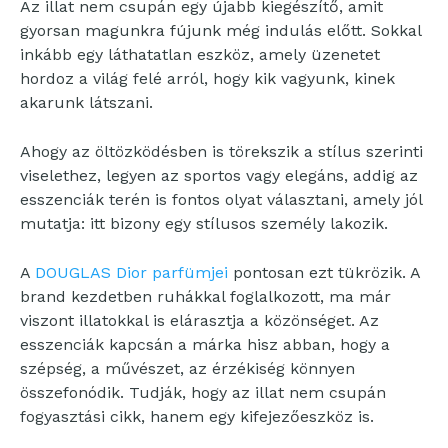
Az illat nem csupán egy újabb kiegészítő, amit
gyorsan magunkra fújunk még indulás előtt. Sokkal
inkább egy láthatatlan eszköz, amely üzenetet
hordoz a világ felé arról, hogy kik vagyunk, kinek
akarunk látszani.
Ahogy az öltözködésben is törekszik a stílus szerinti
viselethez, legyen az sportos vagy elegáns, addig az
esszenciák terén is fontos olyat választani, amely jól
mutatja: itt bizony egy stílusos személy lakozik.
A
DOUGLAS Dior parfümjei
pontosan ezt tükrözik. A
brand kezdetben ruhákkal foglalkozott, ma már
viszont illatokkal is elárasztja a közönséget. Az
esszenciák kapcsán a márka hisz abban, hogy a
szépség, a művészet, az érzékiség könnyen
összefonódik. Tudják, hogy az illat nem csupán
fogyasztási cikk, hanem egy kifejezőeszköz is.