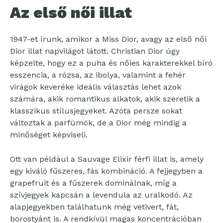
Az első női illat
1947-et írunk, amikor a Miss Dior, avagy az első női
Dior illat napvilágot látott. Christian Dior úgy
képzelte, hogy ez a puha és nőies karakterekkel bíró
esszencia, a rózsa, az ibolya, valamint a fehér
virágok keveréke ideális választás lehet azok
számára, akik romantikus alkatok, akik szeretik a
klasszikus stílusjegyeket. Azóta persze sokat
változtak a parfümök, de a Dior még mindig a
minőséget képviseli.
Ott van például a Sauvage Elixir férfi illat is, amely
egy kiváló fűszeres, fás kombináció. A fejjegyben a
grapefruit és a fűszerek dominálnak, míg a
szívjegyek kapcsán a levendula az uralkodó. Az
alapjegyekben találhatunk még vetivert, fát,
borostyánt is. A rendkívül magas koncentrációban