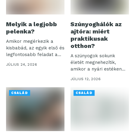
Melyik a legjobb
Szúnyoghálók az
pelenka?
ajtóra: miért
praktikusak
Amikor megérkezik a
otthon?
kisbabád, az egyik első és
legfontosabb feladat a
A szúnyogok sokunk
megfelelő...
életét megnehezítik,
JÚLIUS 24, 2026
amikor a nyári estéken
akarjuk élvezni a...
JÚLIUS 12, 2026
CSALÁD
CSALÁD