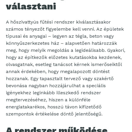
választani
A hőszivattyús fűtési rendszer kiválasztásakor
számos tényezőt figyelembe kell venni. Az épületek
típusai és anyagai – legyen az tégla, beton vagy
könnyűszerkezetes ház – alapvetően határozzák
meg, hogy melyik megoldás a legideálisabb. Gyakori,
hogy az építkezők előzetes kutatásokba kezdenek,
olvasgatnak, esetleg tanácsot kérnek ismerőseiktől
annak érdekében, hogy megalapozott döntést
hozzanak. Egy tapasztalt tervező vagy szakértő
bevonása nagyban hozzájárulhat a speciális
igényekhez leginkább illeszkedő rendszer
megtervezéséhez, hiszen a különféle
energiatakarékos, hosszú távon kifizetődő
szempontok értékelése döntő jelentőségű.
A rendszer működése