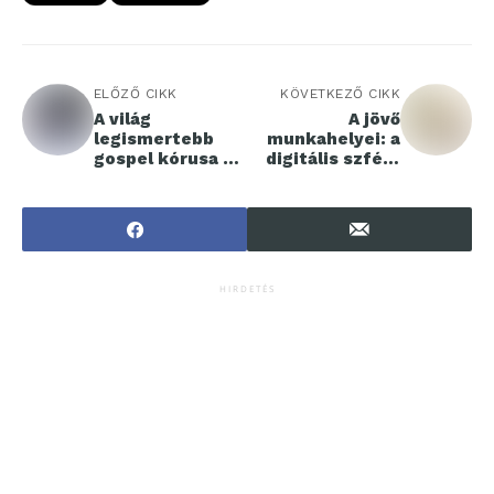
ELŐZŐ CIKK
KÖVETKEZŐ CIKK
A világ
A jövő
legismertebb
munkahelyei: a
gospel kórusa 7
digitális szféra
év után újra
határai
Budapesten!
HIRDETÉS