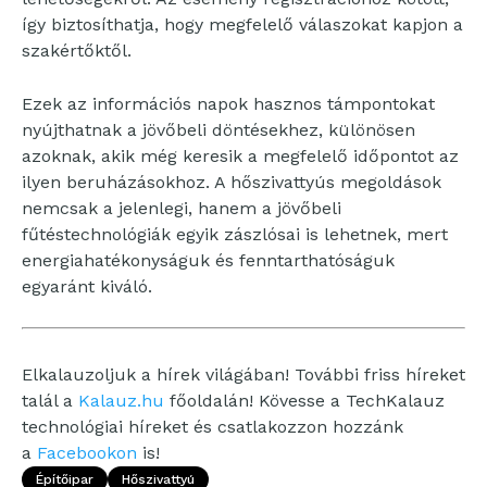
így biztosíthatja, hogy megfelelő válaszokat kapjon a
szakértőktől.
Ezek az információs napok hasznos támpontokat
nyújthatnak a jövőbeli döntésekhez, különösen
azoknak, akik még keresik a megfelelő időpontot az
ilyen beruházásokhoz. A hőszivattyús megoldások
nemcsak a jelenlegi, hanem a jövőbeli
fűtéstechnológiák egyik zászlósai is lehetnek, mert
energiahatékonyságuk és fenntarthatóságuk
egyaránt kiváló.
Elkalauzoljuk a hírek világában! További friss híreket
talál a
Kalauz.hu
főoldalán! Kövesse a TechKalauz
technológiai híreket és csatlakozzon hozzánk
a
Facebookon
is!
Építőipar
Hőszivattyú