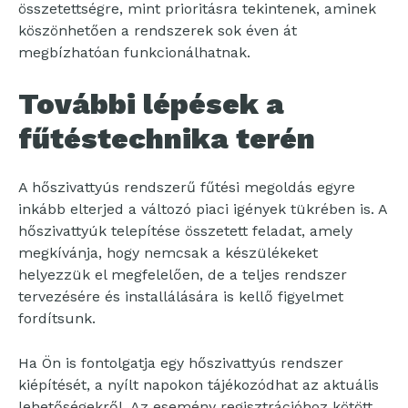
összetettségre, mint prioritásra tekintenek, aminek
köszönhetően a rendszerek sok éven át
megbízhatóan funkcionálhatnak.
További lépések a
fűtéstechnika terén
A hőszivattyús rendszerű fűtési megoldás egyre
inkább elterjed a változó piaci igények tükrében is. A
hőszivattyúk telepítése összetett feladat, amely
megkívánja, hogy nemcsak a készülékeket
helyezzük el megfelelően, de a teljes rendszer
tervezésére és installálására is kellő figyelmet
fordítsunk.
Ha Ön is fontolgatja egy hőszivattyús rendszer
kiépítését, a nyílt napokon tájékozódhat az aktuális
lehetőségekről. Az esemény regisztrációhoz kötött,