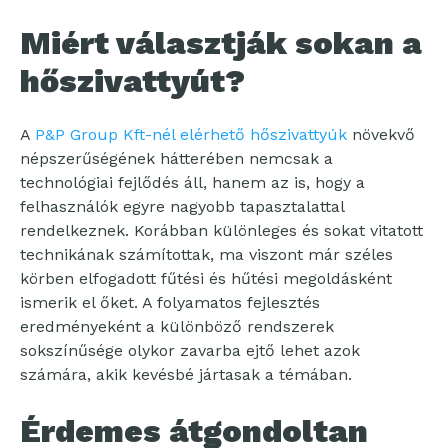
Miért választják sokan a
hőszivattyút?
A
P&P Group Kft-nél elérhető hőszivattyúk
növekvő
népszerűségének hátterében nemcsak a
technológiai fejlődés áll, hanem az is, hogy a
felhasználók egyre nagyobb tapasztalattal
rendelkeznek. Korábban különleges és sokat vitatott
technikának számítottak, ma viszont már széles
körben elfogadott fűtési és hűtési megoldásként
ismerik el őket. A folyamatos fejlesztés
eredményeként a különböző rendszerek
sokszínűsége olykor zavarba ejtő lehet azok
számára, akik kevésbé jártasak a témában.
Érdemes átgondoltan