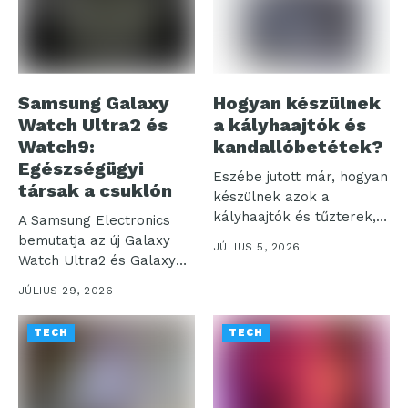
Samsung Galaxy
Hogyan készülnek
Watch Ultra2 és
a kályhaajtók és
Watch9:
kandallóbetétek?
Egészségügyi
Eszébe jutott már, hogyan
társak a csuklón
készülnek azok a
kályhaajtók és tűzterek,
A Samsung Electronics
amelyek otthonaink...
bemutatja az új Galaxy
JÚLIUS 5, 2026
Watch Ultra2 és Galaxy
Watch9...
JÚLIUS 29, 2026
TECH
TECH