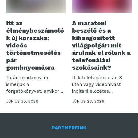
Itt az
A maratoni
élménybeszámoló
beszélő és a
k új korszaka:
kihangosított
videós
világpolgár: mit
történetmesélés
árulnak el rólunk a
pár
telefonálási
gombnyomásra
szokásaink?
Talán mindannyian
Illik telefonálni este 8
ismerjük a
után vagy videóhívást
forgatókönyvet, amikor
indítani előzetes
egy felejthetetlen
bejelentés nélkül? Bár...
JÚNIUS 25, 2026
JÚNIUS 23, 2026
utazásról hazatérve több
száz...
PARTNEREINK