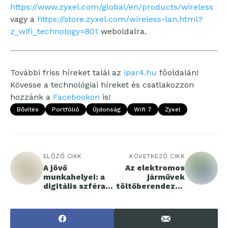
https://www.zyxel.com/global/en/products/wireless
vagy a
https://store.zyxel.com/wireless-lan.html?
z_wifi_technology=801
weboldalra.
További friss híreket talál az
ipar4.hu
főoldalán!
Kövesse a technológiai híreket és csatlakozzon
hozzánk a
Facebookon
is!
Bővítés
Portfólió
Újdonság
Wifi 7
Zyxel
ELŐZŐ CIKK
KÖVETKEZŐ CIKK
A jövő
Az elektromos
munkahelyei: a
járművek
digitális szféra
töltőberendezés
határai
einek
fejlesztése és
jövője