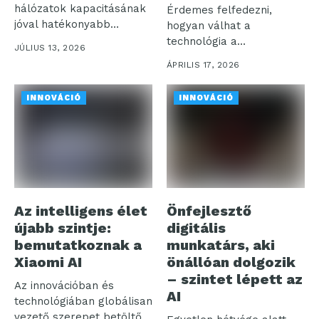
hálózatok kapacitásának
Érdemes felfedezni,
jóval hatékonyabb
hogyan válhat a
kihasználását teszi
technológia a
JÚLIUS 13, 2026
lehetővé a jövőben...
mindennapjaink segítőjévé
ÁPRILIS 17, 2026
– a Samsung...
INNOVÁCIÓ
INNOVÁCIÓ
Az intelligens élet
Önfejlesztő
újabb szintje:
digitális
bemutatkoznak a
munkatárs, aki
Xiaomi AI
önállóan dolgozik
– szintet lépett az
Az innovációban és
AI
technológiában globálisan
vezető szerepet betöltő