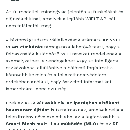
Az új modellek mindegyike jelentős új funkciókat és
előnyöket kínál, amelyek a legtöbb WiFi 7 AP-nél
nem találhatók meg.
A biztonságtudatos vállalkozások számára
az
SSID
VLAN címkézés
támogatása lehetővé teszi, hogy a
felhasználók különböző WiFi neveket rendeljenek a
személyzethez, a vendégekhez vagy az intelligens
eszközökhöz, elkülönítve a hálózati forgalmat a
könnyebb kezelés és a fokozott adatvédelem
érdekében anélkül, hogy összetett informatikai
ismeretekre lenne szükség.
Ezek az AP-k két
exkluzív, az iparágban elsőként
bevezetett újítást
is tartalmaznak, amelyek célja a
teljesítmény növelése ott, ahol az a legfontosabb: a
Smart Mesh multi-link működés (MLO
) és az
RF-