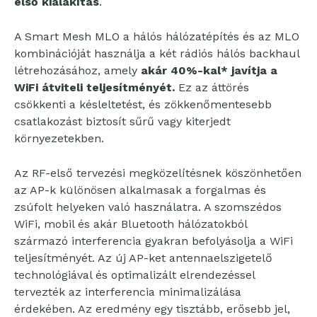
első kialakítás
.
A Smart Mesh MLO a hálós hálózatépítés és az MLO
kombinációját használja a két rádiós hálós backhaul
létrehozásához, amely
akár
40%-kal*
javítja a
WiFi átviteli teljesítményét.
Ez az áttörés
csökkenti a késleltetést, és zökkenőmentesebb
csatlakozást biztosít sűrű vagy kiterjedt
környezetekben.
Az RF-első tervezési megközelítésnek köszönhetően
az AP-k különösen alkalmasak a forgalmas és
zsúfolt helyeken való használatra. A szomszédos
WiFi, mobil és akár Bluetooth hálózatokból
származó interferencia gyakran befolyásolja a WiFi
teljesítményét. Az új AP-ket antennaelszigetelő
technológiával és optimalizált elrendezéssel
tervezték az interferencia minimalizálása
érdekében. Az eredmény egy tisztább, erősebb jel,