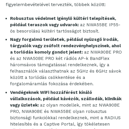
figyelembevételével tervezték, többek között:
Robusztus védelmet igénylő kültéri telepítések,
például teraszok vagy udvarok:
az NWA55BE IP55-
ös besorolású kültéri tartósságot biztosít.
Nagy forgalmú területek, például nyüzsgő irodák,
tárgyalók vagy zsúfolt rendezvényhelyszínek, ahol
a torlódás komoly gondot jelent:
az NWA90BE PRO
és az NWA50BE PRO két rádiós AP-k BandFlex
háromsávos támogatással rendelkeznek, így a
felhasználók választhatnak az 5GHz és 6GHz sávok
között a torlódás csökkentése és a
forgalomáramlás fokozása érdekében.
Vendégeknek WiFi hozzáférést kínáló
vállalkozások, például kávézók, szállodák, klinikák
vagy üzletek:
az olyan modellek, mint az NWA90BE
PRO, NWA90BE és NWA55BE olyan robusztus
biztonsági funkciókkal rendelkeznek, mint a RADIUS
hitelesítés és a Captive Portal, így tökéletesen