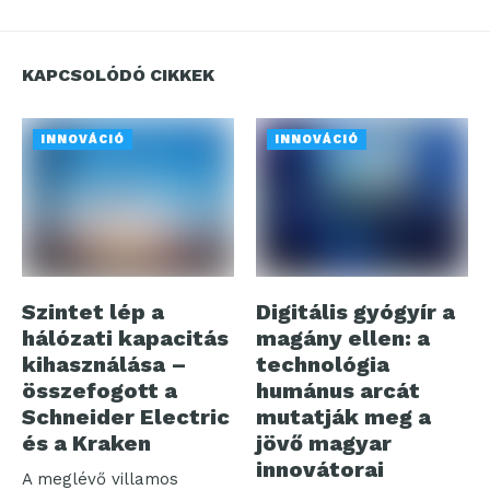
KAPCSOLÓDÓ CIKKEK
INNOVÁCIÓ
INNOVÁCIÓ
Szintet lép a
Digitális gyógyír a
hálózati kapacitás
magány ellen: a
kihasználása –
technológia
összefogott a
humánus arcát
Schneider Electric
mutatják meg a
és a Kraken
jövő magyar
innovátorai
A meglévő villamos