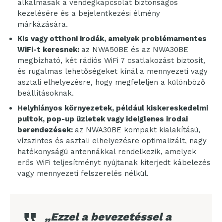
alkalmasak a vendégkapcsolat biztonságos
kezelésére és a bejelentkezési élmény
márkázására.
Kis vagy otthoni irodák, amelyek problémamentes
WiFi-t keresnek:
az NWA50BE és az NWA30BE
megbízható, két rádiós WiFi 7 csatlakozást biztosít,
és rugalmas lehetőségeket kínál a mennyezeti vagy
asztali elhelyezésre, hogy megfeleljen a különböző
beállításoknak.
Helyhiányos környezetek, például kiskereskedelmi
pultok, pop-up üzletek vagy ideiglenes irodai
berendezések:
az NWA30BE kompakt kialakítású,
vízszintes és asztali elhelyezésre optimalizált, nagy
hatékonyságú antennákkal rendelkezik, amelyek
erős WiFi teljesítményt nyújtanak kiterjedt kábelezés
vagy mennyezeti felszerelés nélkül.
„Ezzel a bevezetéssel a