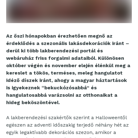
Az őszi hónapokban érezhetően megnő az
érdeklődés a szezonális lakásdekorációk iránt –
derül ki több lakberendezési portál és
webáruház friss forgalmi adataiból. Különösen
október végén és november elején élénkül meg a
kereslet a tökös, terméses, meleg hangulatot
idéző díszek iránt, ahogy a magyar háztartások
is igyekeznek “bekuckózósabbá” és
hangulatosabbá varázsolni az otthonaikat a
hideg beköszöntével.
A lakberendezési szakértők szerint a Halloweentől
egészen az adventi időszakig terjedő néhány hét az
egyik legaktívabb dekorációs szezon, amikor a