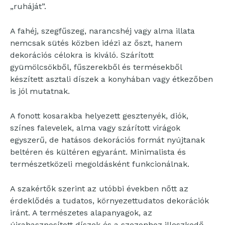
„ruháját”.
A fahéj, szegfűszeg, narancshéj vagy alma illata
nemcsak sütés közben idézi az őszt, hanem
dekorációs célokra is kiváló. Szárított
gyümölcsökből, fűszerekből és termésekből
készített asztali díszek a konyhában vagy étkezőben
is jól mutatnak.
A fonott kosarakba helyezett gesztenyék, diók,
színes falevelek, alma vagy szárított virágok
egyszerű, de hatásos dekorációs formát nyújtanak
beltéren és kültéren egyaránt. Minimalista és
természetközeli megoldásként funkcionálnak.
A szakértők szerint az utóbbi években nőtt az
érdeklődés a tudatos, környezettudatos dekorációk
iránt. A természetes alapanyagok, az
újrahasznosított díszek és a szezonhoz illeszkedő