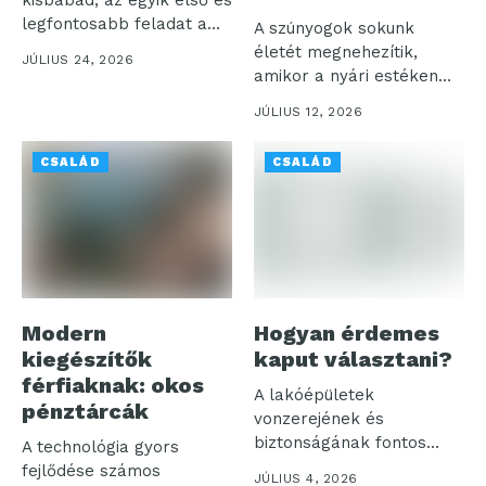
legfontosabb feladat a
A szúnyogok sokunk
megfelelő...
életét megnehezítik,
JÚLIUS 24, 2026
amikor a nyári estéken
akarjuk élvezni a...
JÚLIUS 12, 2026
CSALÁD
CSALÁD
Modern
Hogyan érdemes
kiegészítők
kaput választani?
férfiaknak: okos
A lakóépületek
pénztárcák
vonzerejének és
biztonságának fontos
A technológia gyors
eleme a kapu. Hiszen
fejlődése számos
JÚLIUS 4, 2026