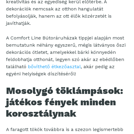
kreativitás és az egyediség kerül előtérbe. A
dekorációk nemcsak az otthon hangulatát
befolyásolják, hanem az ott élők közérzetét is
javíthatják.
A Comfort Line Bútoráruházak tippjei alapján most
bemutatunk néhány egyszerű, mégis látványos őszi
dekorációs ötletet, amelyekkel bárki könnyedén
feldobhatja otthonát, legyen szó akár az ebédlőben
található
bővíthető étkezőasztal
, akár pedig az
egyéni helyiségek díszítéséről!
Mosolygó töklámpások:
játékos fények minden
korosztálynak
A faragott tökök továbbra is a szezon legismertebb