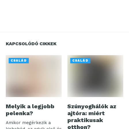
KAPCSOLÓDÓ CIKKEK
CSALÁD
CSALÁD
Melyik a legjobb
Szúnyoghálók az
pelenka?
ajtóra: miért
praktikusak
Amikor megérkezik a
otthon?
kisbabád, az egyik első és