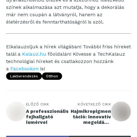
színek alkalmazása azt mutatja, hogy a dekorálás
már nem csupán a látványról, hanem az
életérzésről és fenntarthatóságról is szól.
Elkalauzoljuk a hírek világában! További friss híreket
talál a
Kalauz.hu
főoldalán! Kövesse a TechKalauz
technológiai híreket és csatlakozzon hozzánk
a
Facebookon
is!
Lakberendezés
Otthon
ELŐZŐ CIKK
KÖVETKEZŐ CIKK
A professzionális
Hajmikropigmen
fejhallgató
táció: innovatív
ismérvei
megoldás a
hajhullás ellen