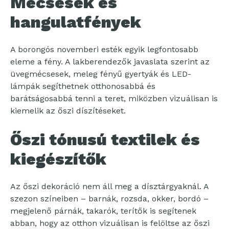
Mécsesek és
hangulatfények
A borongós novemberi esték egyik legfontosabb
eleme a fény. A lakberendezők javaslata szerint az
üvegmécsesek, meleg fényű gyertyák és LED-
lámpák segíthetnek otthonosabbá és
barátságosabbá tenni a teret, miközben vizuálisan is
kiemelik az őszi díszítéseket.
Őszi tónusú textilek és
kiegészítők
Az őszi dekoráció nem áll meg a dísztárgyaknál. A
szezon színeiben – barnák, rozsda, okker, bordó –
megjelenő párnák, takarók, terítők is segítenek
abban, hogy az otthon vizuálisan is felöltse az őszi