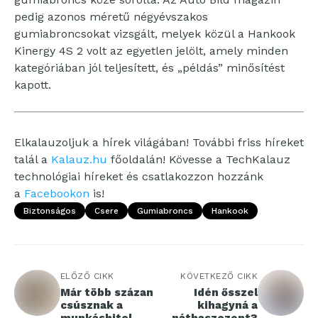
pedig azonos méretű négyévszakos
gumiabroncsokat vizsgált, melyek közül a Hankook
Kinergy 4S 2 volt az egyetlen jelölt, amely minden
kategóriában jól teljesített, és „példás” minősítést
kapott.
Elkalauzoljuk a hírek világában! További friss híreket
talál a
Kalauz.hu
főoldalán! Kövesse a TechKalauz
technológiai híreket és csatlakozzon hozzánk
a
Facebookon
is!
Biztonságos
Csere
Gumiabroncs
Hankook
ELŐZŐ CIKK
KÖVETKEZŐ CIKK
Már több százan
Idén ősszel
csúsznak a
kihagyná a