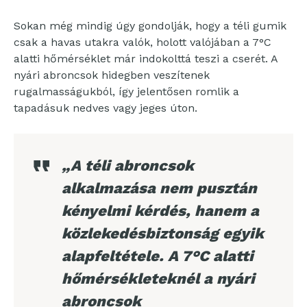
Sokan még mindig úgy gondolják, hogy a téli gumik
csak a havas utakra valók, holott valójában a 7°C
alatti hőmérséklet már indokolttá teszi a cserét. A
nyári abroncsok hidegben veszítenek
rugalmasságukból, így jelentősen romlik a
tapadásuk nedves vagy jeges úton.
„A téli abroncsok
alkalmazása nem pusztán
kényelmi kérdés, hanem a
közlekedésbiztonság egyik
alapfeltétele. A 7°C alatti
hőmérsékleteknél a nyári
abroncsok