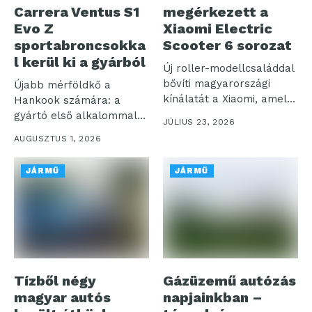
Carrera Ventus S1
megérkezett a
Evo Z
Xiaomi Electric
sportabroncsokka
Scooter 6 sorozat
l kerül ki a gyárból
Új roller-modellcsaláddal
bővíti magyarországi
Újabb mérföldkő a
kínálatát a Xiaomi, amely
Hankook számára: a
a korábbiakhoz képest
gyártó első alkalommal
JÚLIUS 23, 2026
nagyobb...
szereli fel prémium...
AUGUSZTUS 1, 2026
JÁRMŰ
JÁRMŰ
Tízből négy
Gázüzemű autózás
magyar autós
napjainkban –