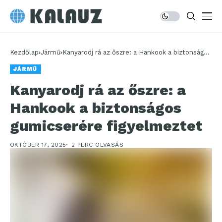
Kezdőlap
Jármű
Kanyarodj rá az őszre: a Hankook a biztonságos
gumicserére figyelmeztet
JÁRMŰ
Kanyarodj rá az őszre: a
Hankook a biztonságos
gumicserére figyelmeztet
OKTÓBER 17, 2025
2 PERC OLVASÁS