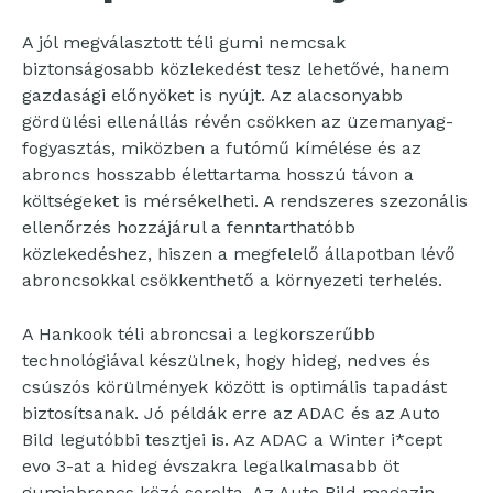
A jól megválasztott téli gumi nemcsak
biztonságosabb közlekedést tesz lehetővé, hanem
gazdasági előnyöket is nyújt. Az alacsonyabb
gördülési ellenállás révén csökken az üzemanyag-
fogyasztás, miközben a futómű kímélése és az
abroncs hosszabb élettartama hosszú távon a
költségeket is mérsékelheti. A rendszeres szezonális
ellenőrzés hozzájárul a fenntarthatóbb
közlekedéshez, hiszen a megfelelő állapotban lévő
abroncsokkal csökkenthető a környezeti terhelés.
A Hankook téli abroncsai a legkorszerűbb
technológiával készülnek, hogy hideg, nedves és
csúszós körülmények között is optimális tapadást
biztosítsanak. Jó példák erre az ADAC és az Auto
Bild legutóbbi tesztjei is. Az ADAC a Winter i*cept
evo 3-at a hideg évszakra legalkalmasabb öt
gumiabroncs közé sorolta. Az Auto Bild magazin