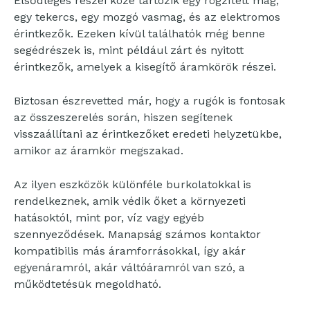
Elsődleges részei közé tartozik egy rögzített mag,
egy tekercs, egy mozgó vasmag, és az elektromos
érintkezők. Ezeken kívül találhatók még benne
segédrészek is, mint például zárt és nyitott
érintkezők, amelyek a kisegítő áramkörök részei.
Biztosan észrevetted már, hogy a rugók is fontosak
az összeszerelés során, hiszen segítenek
visszaállítani az érintkezőket eredeti helyzetükbe,
amikor az áramkör megszakad.
Az ilyen eszközök különféle burkolatokkal is
rendelkeznek, amik védik őket a környezeti
hatásoktól, mint por, víz vagy egyéb
szennyeződések. Manapság számos kontaktor
kompatibilis más áramforrásokkal, így akár
egyenáramról, akár váltóáramról van szó, a
működtetésük megoldható.