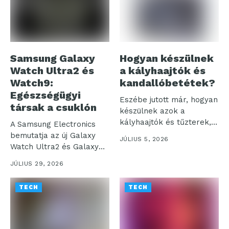
Samsung Galaxy
Hogyan készülnek
Watch Ultra2 és
a kályhaajtók és
Watch9:
kandallóbetétek?
Egészségügyi
Eszébe jutott már, hogyan
társak a csuklón
készülnek azok a
kályhaajtók és tűzterek,
A Samsung Electronics
amelyek otthonaink...
bemutatja az új Galaxy
JÚLIUS 5, 2026
Watch Ultra2 és Galaxy
Watch9...
JÚLIUS 29, 2026
TECH
TECH