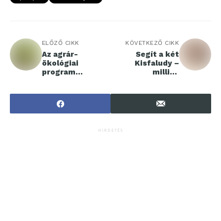
ELŐZŐ CIKK
KÖVETKEZŐ CIKK
Az agrár-
Segít a két
ökológiai
Kisfaludy –
program
milliós
reformjai:
támogatás a
könnyebb út a
turisztikai hitel
fenntarthatóság
mellé
felé
HIRDETÉS