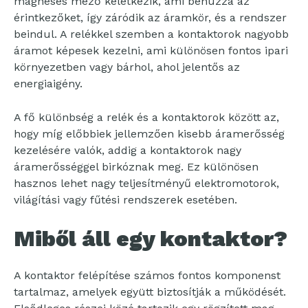
mágneses mező keletkezik, ami behúzza az
érintkezőket, így záródik az áramkör, és a rendszer
beindul. A relékkel szemben a kontaktorok nagyobb
áramot képesek kezelni, ami különösen fontos ipari
környezetben vagy bárhol, ahol jelentős az
energiaigény.
A fő különbség a relék és a kontaktorok között az,
hogy míg előbbiek jellemzően kisebb áramerősség
kezelésére valók, addig a kontaktorok nagy
áramerősséggel birkóznak meg. Ez különösen
hasznos lehet nagy teljesítményű elektromotorok,
világítási vagy fűtési rendszerek esetében.
Miből áll egy kontaktor?
A kontaktor felépítése számos fontos komponenst
tartalmaz, amelyek együtt biztosítják a működését.