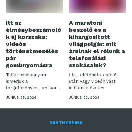
Itt az
A maratoni
élménybeszámoló
beszélő és a
k új korszaka:
kihangosított
videós
világpolgár: mit
történetmesélés
árulnak el rólunk a
pár
telefonálási
gombnyomásra
szokásaink?
Talán mindannyian
Illik telefonálni este 8
ismerjük a
után vagy videóhívást
forgatókönyvet, amikor
indítani előzetes
egy felejthetetlen
bejelentés nélkül? Bár...
JÚNIUS 25, 2026
JÚNIUS 23, 2026
utazásról hazatérve több
száz...
PARTNEREINK