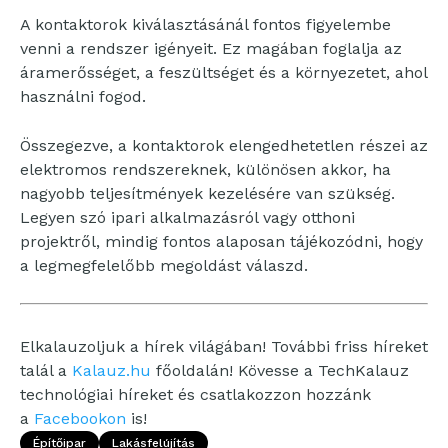
A kontaktorok kiválasztásánál fontos figyelembe
venni a rendszer igényeit. Ez magában foglalja az
áramerősséget, a feszültséget és a környezetet, ahol
használni fogod.
Összegezve, a kontaktorok elengedhetetlen részei az
elektromos rendszereknek, különösen akkor, ha
nagyobb teljesítmények kezelésére van szükség.
Legyen szó ipari alkalmazásról vagy otthoni
projektről, mindig fontos alaposan tájékozódni, hogy
a legmegfelelőbb megoldást válaszd.
Elkalauzoljuk a hírek világában! További friss híreket
talál a
Kalauz.hu
főoldalán! Kövesse a TechKalauz
technológiai híreket és csatlakozzon hozzánk
a
Facebookon
is!
Építőipar
Lakásfelújítás