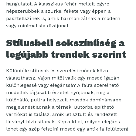
hangulatot. A klasszikus fehér mellett egyre
népszerűbbek a szürke, fekete vagy éppen a
pasztellszínek is, amik harmonizálnak a modern
vagy minimalista dizájnnal.
Stílusbeli sokszínűség a
legújabb trendek szerint
Különféle stílusok és szerelési módok közül
választhatsz. Vajon mitől válik egy mosdó igazán
különlegessé vagy elegánssá? A falra szerelhető
modellek tágasabb érzetet nyújtanak, míg a
különálló, pultra helyezett mosdók dominánsabb
megjelenést adnak a térnek. Bútorba építhető
verziókat is találsz, amik letisztult és rendezett
látványt biztosítanak. Képzeld el, milyen elegáns
lehet egy szép felszíni mosdó egy antik fa felületen!