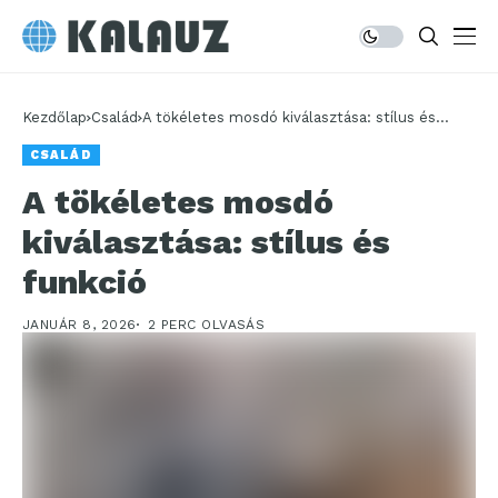
Kezdőlap
Család
A tökéletes mosdó kiválasztása: stílus és
funkció
CSALÁD
A tökéletes mosdó
kiválasztása: stílus és
funkció
JANUÁR 8, 2026
2 PERC OLVASÁS