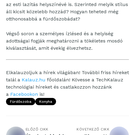
az esti lazítás helyszínévé is. Szerinted melyik stílus
áll kicsit közelebb hozzád? Hogyan teheted még
otthonosabbá a fürdőszobádat?
Végső soron a személyes ízlésed és a helyiség
adottságai fogják meghatározni a tökéletes mosdó
kiválasztását, amit évekig élvezhetsz.
Elkalauzoljuk a hírek világában! További friss híreket
talál a
Kalauz.hu
főoldalán! Kövesse a TechKalauz
technológiai híreket és csatlakozzon hozzánk
a
Facebookon
is!
Fürdőszoba
Konyha
ELŐZŐ CIKK
KÖVETKEZŐ CIKK