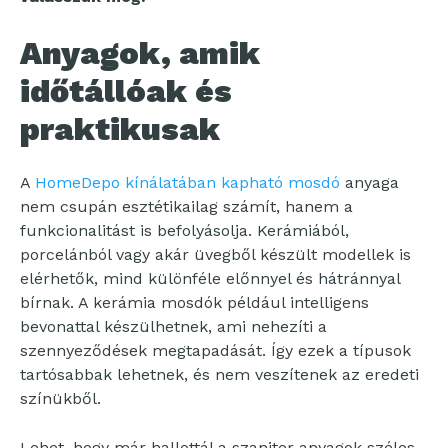
Anyagok, amik
időtállóak és
praktikusak
A
HomeDepo kínálatában kapható mosdó
anyaga
nem csupán esztétikailag számít, hanem a
funkcionalitást is befolyásolja. Kerámiából,
porcelánból vagy akár üvegből készült modellek is
elérhetők, mind különféle előnnyel és hátránnyal
bírnak. A kerámia mosdók például intelligens
bevonattal készülhetnek, ami nehezíti a
szennyeződések megtapadását. Így ezek a típusok
tartósabbak lehetnek, és nem veszítenek az eredeti
színükből.
Lehet, hogy már hallottál a szaniter anyagok széles