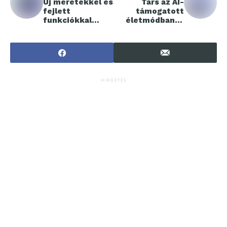
Új méretekkel és
Társ az AI-
fejlett
támogatott
funkciókkal
életmódban: a
bővül a Samsung
Samsung
prémium Micro
bemutatja
RGB kínálata
ökoszisztémáján
2026-ra
ak előnyeit a CES
2026-on
HIRDETÉS