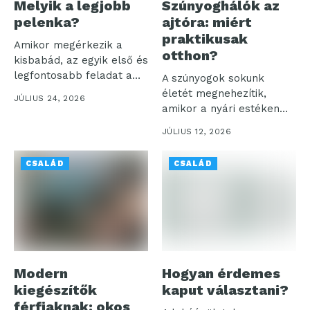
Melyik a legjobb
Szúnyoghálók az
pelenka?
ajtóra: miért
praktikusak
Amikor megérkezik a
otthon?
kisbabád, az egyik első és
legfontosabb feladat a
A szúnyogok sokunk
megfelelő...
életét megnehezítik,
JÚLIUS 24, 2026
amikor a nyári estéken
akarjuk élvezni a...
JÚLIUS 12, 2026
CSALÁD
CSALÁD
Modern
Hogyan érdemes
kiegészítők
kaput választani?
férfiaknak: okos