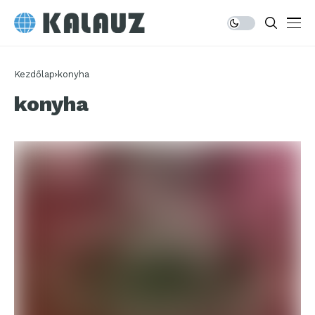
Kezdőlap
konyha
konyha