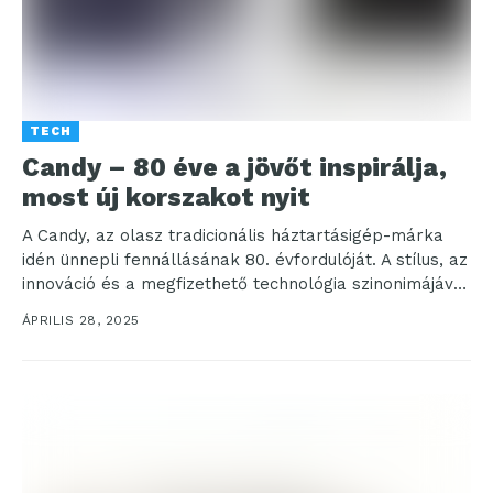
TECH
Candy – 80 éve a jövőt inspirálja,
most új korszakot nyit
A Candy, az olasz tradicionális háztartásigép-márka
idén ünnepli fennállásának 80. évfordulóját. A stílus, az
innováció és a megfizethető technológia szinonimájává
vált márka ma...
ÁPRILIS 28, 2025