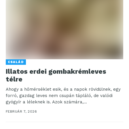
CSALÁD
Illatos erdei gombakrémleves
télre
Ahogy a hőmérséklet esik, és a napok rövidülnek, egy
forró, gazdag leves nem csupán tápláló, de valódi
gyógyír a léleknek is. Azok számára,...
FEBRUÁR 7, 2026