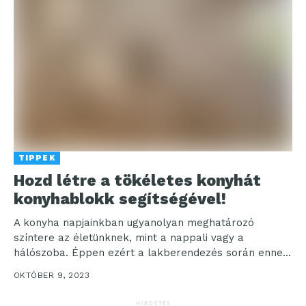
TIPPEK
Hozd létre a tökéletes konyhát
konyhablokk segítségével!
A konyha napjainkban ugyanolyan meghatározó
színtere az életünknek, mint a nappali vagy a
hálószoba. Éppen ezért a lakberendezés során ennek
a helyiségnek is...
OKTÓBER 9, 2023
HIRDETÉS