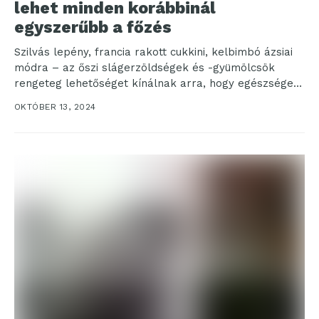
lehet minden korábbinál
egyszerűbb a főzés
Szilvás lepény, francia rakott cukkini, kelbimbó ázsiai
módra – az őszi slágerzöldségek és -gyümölcsök
rengeteg lehetőséget kínálnak arra, hogy egészséges
és finom ételeket...
OKTÓBER 13, 2024