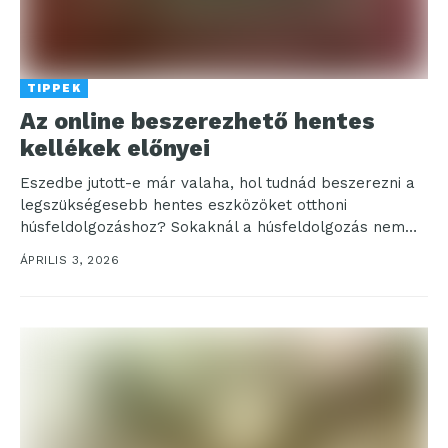
TIPPEK
Az online beszerezhető hentes
kellékek előnyei
Eszedbe jutott-e már valaha, hol tudnád beszerezni a
legszükségesebb hentes eszközöket otthoni
húsfeldolgozáshoz? Sokaknál a húsfeldolgozás nem
csak egyszerű konyhai munka: valóságos szenvedély...
ÁPRILIS 3, 2026