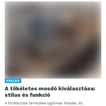
CSALÁD
A tökéletes mosdó kiválasztása:
stílus és funkció
A fürdőszoba tervezése izgalmas feladat, és