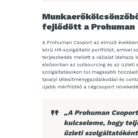
Munkaerőkölcsönzőből
fejlődött a Prohuman
A Prohuman Csoport az elmúlt években tu
körű HR-szolgáltatói portfóliót, amivel 
terjeszkedés mellett a vállalat idehaza 
elsősorban az outsourcing és az üzleti
szolgáltatásokon túl magasabb hozzáado
tavalyi létesítménygazdálkodási és cont
újabb mérföldkő a cégcsoport növekedés
„A Prohuman Csoport 
kulcseleme, hogy telj
üzleti szolgáltatóként