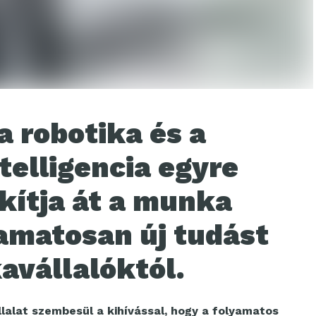
 a robotika és a
telligencia egyre
kítja át a munka
yamatosan új tudást
avállalóktól.
lalat szembesül a kihívással, hogy a folyamatos