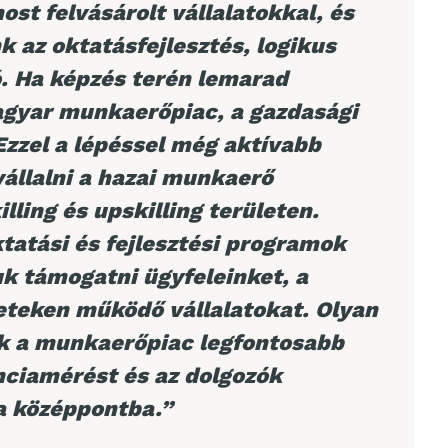
t felvásárolt vállalatokkal, és
k az oktatásfejlesztés, logikus
ó. Ha
képzés terén lemarad
gyar munkaerőpiac, a gazdasági
Ezzel a lépéssel még aktívabb
állalni a hazai munkaerő
illin
g és
upskilling területen.
tatási és fejlesztési programok
juk támogatni ügyfeleinket, a
eteken működő vállalatokat. Olyan
k a munkaerőpiac legfontosabb
nciamérést és az dolgozók
 a középpontba
.”