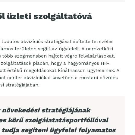
 üzleti szolgáltatóvá
datos akvizíciós stratégiával építette fel széles
számos területen segíti az ügyfeleit. A nemzetközi
is több szegmensben hajtott végre felvásárlásokat,
 szolgáltatások piacán, hogy a hagyományos HR-
tt értékű megoldásokat kínálhasson ügyfeleinek. A
act center akvizíciókat követően a mostani bővülés
i stratégiájában.
növekedési stratégiájának
es körű szolgálatatásportfólióval
 tudja segíteni ügyfelei folyamatos