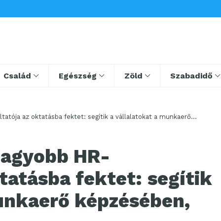
Család
Egészség
Zöld
Szabadidő
 fektet: segítik a vállalatokat a munkaerő
nagyobb HR-
tatásba fektet: segítik
munkaerő képzésében,