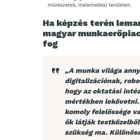
művészetek, matematika) területen.
Ha képzés terén lema
magyar munkaerőpiac 
fog
„A munka világa annyi
digitalizációnak, rob
hogy az oktatási inté
mértékben lekövetni. 
komoly felelőssége v
ők látják testközelből
szükség ma. Különöse