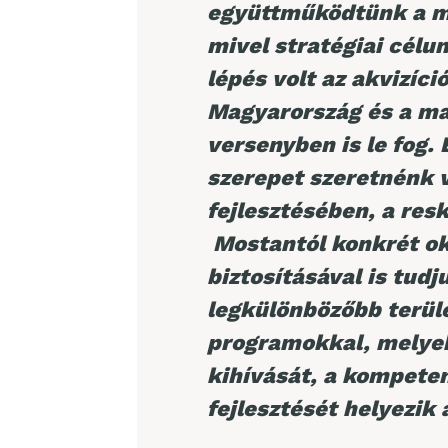
együttműködtünk a mos
mivel stratégiai célun
lépés volt az akvizíci
Magyarország és a ma
versenyben is le fog.
szerepet szeretnénk v
fejlesztésében, a
resk
Mostantól konkrét ok
biztosításával is tud
legkülönbözőbb terül
programokkal, melye
kihívását, a kompete
fejlesztését helyezik