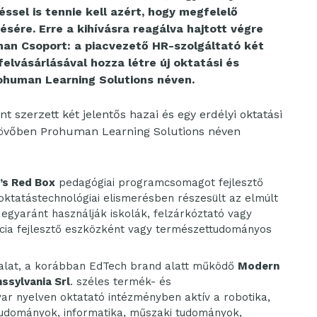
sel is tennie kell azért, hogy megfelelő
sére. Erre a kihívásra reagálva hajtott végre
uman Csoport: a piacvezető HR-szolgáltató két
 felvásárlásával hozza létre új oktatási és
ohuman Learning Solutions néven.
 szerzett két jelentős hazai és egy erdélyi oktatási
 jövőben Prohuman Learning Solutions néven
’s Red Box
pedagógiai programcsomagot fejlesztő
ktatástechnológiai elismerésben részesült az elmúlt
 egyaránt használják iskolák, felzárkóztató vagy
a fejlesztő eszközként vagy természettudományos
llalat, a korábban EdTech brand alatt működő
Modern
ssylvania Srl
. széles termék- és
yar nyelven oktatató intézményben aktív a robotika,
udományok, informatika, műszaki tudományok,