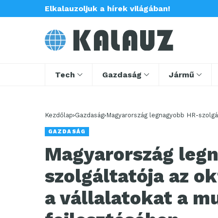
Elkalauzoljuk a hírek világában!
Tech
Gazdaság
Jármű
Kezdőlap
Gazdaság
Magyarország legnagyobb HR-szolgáltatója az oktatásba
képzésében, fejlesztésében
GAZDASÁG
Magyarország leg
szolgáltatója az ok
a vállalatokat a 