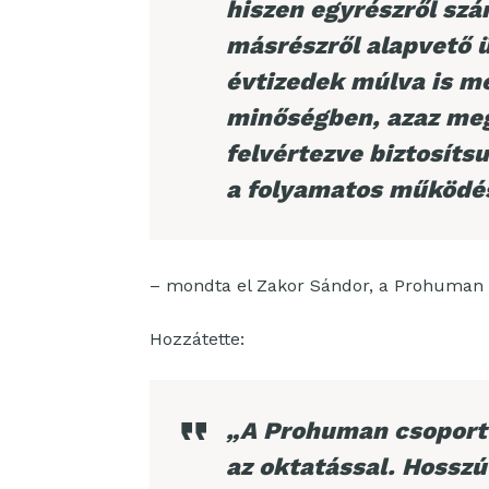
hiszen egyrészről sz
másrészről alapvető ü
évtizedek múlva is m
minőségben, azaz meg
felvértezve biztosít
a folyamatos működés
– mondta el Zakor Sándor, a Prohuman 
Hozzátette:
„A Prohuman csoport 
az oktatással. Hosszú