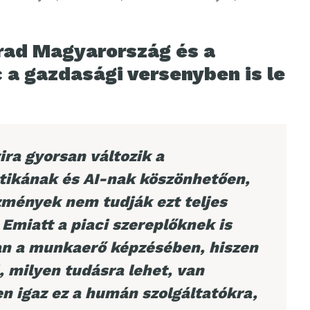
rad Magyarország és a
a gazdasági versenyben is le
ra gyorsan változik a
otikának és AI-nak köszönhetően,
zmények nem tudják ezt teljes
Emiatt a piaci szereplőknek is
an a munkaerő képzésében, hiszen
, milyen tudásra lehet, van
n igaz ez a humán szolgáltatókra,