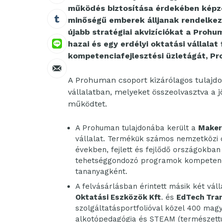
működés biztosítása érdekében képzés
minőségű emberek álljanak rendelkezé
újabb stratégiai akvizíciókat a Proh
hazai és egy erdélyi oktatási vállalat
kompetenciafejlesztési üzletágát, Pr
A Prohuman csoport kizárólagos tulajdont
vállalatban, melyeket összeolvasztva a
működtet.
A Prohuman tulajdonába került a
Maker
vállalat. Termékük számos nemzetközi o
években, fejlett és fejlődő országokban
tehetséggondozó programok kompetenci
tananyagként.
A felvásárlásban érintett másik két vá
Oktatási Eszközök Kft
. és
EdTech Tran
szolgáltatásportfolióval közel 400 mag
alkotópedagógia és STEAM (természett