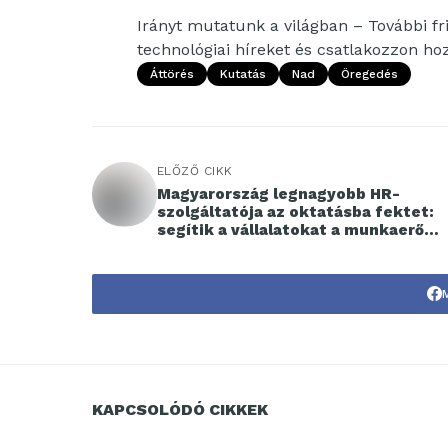
Irányt mutatunk a világban – További fri
technológiai híreket és csatlakozzon h
Áttörés
Kutatás
Nad
Öregedés
ELŐZŐ CIKK
Magyarország legnagyobb HR-
szolgáltatója az oktatásba fektet:
segítik a vállalatokat a munkaerő
képzésében, fejlesztésében
KAPCSOLÓDÓ CIKKEK