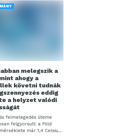
MÁNY
abban melegszik a
 mint ahogy a
lek követni tudnák
égszennyezés eddig
te a helyzet valódi
sságát
lis felmelegedés üteme
osan felgyorsult: a Föld
mérséklete már 1,4 Celsius-