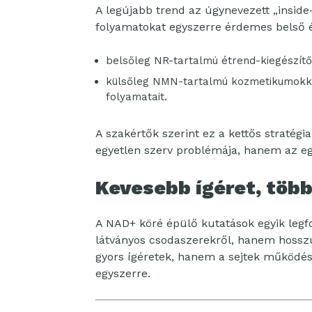
A legújabb trend az úgynevezett „inside
folyamatokat egyszerre érdemes belső é
belsőleg NR-tartalmú étrend-kiegészítő
külsőleg NMN-tartalmú kozmetikumokkal
folyamatait.
A szakértők szerint ez a kettős stratég
egyetlen szerv problémája, hanem az egé
Kevesebb ígéret, töb
A NAD+ köré épülő kutatások egyik legf
látványos csodaszerekről, hanem hosszú 
gyors ígéretek, hanem a sejtek működés
egyszerre.