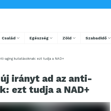
Család
Egészség
Zöld
Szabadidő
anti-aging kutatásoknak: ezt tudja a NAD+
j irányt ad az anti-
k: ezt tudja a NAD+