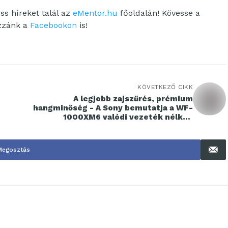
ss híreket talál az
eMentor.hu
főoldalán! Kövesse a
ozzánk a
Facebookon
is!
KÖVETKEZŐ CIKK
A legjobb zajszűrés, prémium
hangminőség - A Sony bemutatja a WF-
1000XM6 valódi vezeték nélküli
fülhallgatót
Megosztás