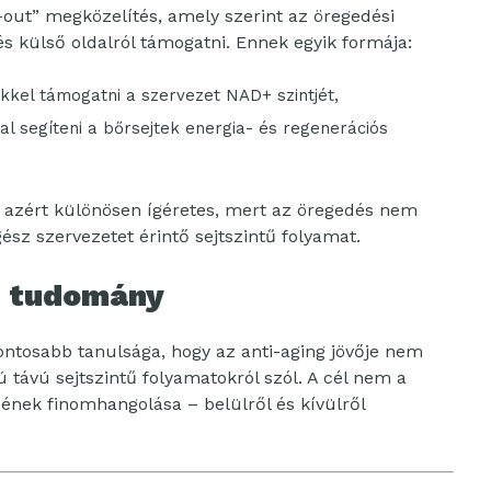
-out” megközelítés, amely szerint az öregedési
s külső oldalról támogatni. Ennek egyik formája:
kkel támogatni a szervezet NAD+ szintjét,
 segíteni a bőrsejtek energia- és regenerációs
ia azért különösen ígéretes, mert az öregedés nem
sz szervezetet érintő sejtszintű folyamat.
b tudomány
ontosabb tanulsága, hogy az anti-aging jövője nem
távú sejtszintű folyamatokról szól. A cél nem a
ének finomhangolása – belülről és kívülről