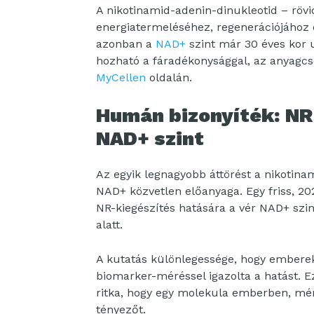
A nikotinamid-adenin-dinukleotid – röv
energiatermeléséhez, regenerációjához 
azonban a
NAD+
szint már 30 éves kor 
hozható a fáradékonysággal, az anyagcse
MyCellen
oldalán.
Humán bizonyíték: NR
NAD+ szint
Az egyik legnagyobb áttörést a nikotina
NAD+ közvetlen előanyaga. Egy friss, 20
NR-kiegészítés hatására a vér NAD+ szi
alatt.
A kutatás különlegessége, hogy emberek
biomarker-méréssel igazolta a hatást. Ez
ritka, hogy egy molekula emberben, mérh
tényezőt.