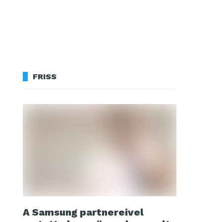
FRISS
A Samsung partnereivel