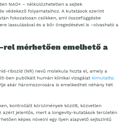
iden NAD+ – nélkülözhetetlen a sejtek
és védekező folyamataihoz. A kutatások szerint
után fokozatosan csökken, ami összefüggésbe
re lassulásával és a bőr öregedésével is –olvasható a
-rel mérhetően emelhető a
mid-ribozid (NR) nevű molekula hozta el, amely a
25-ben publikált humán klinikai vizsgálat
kimutatta
:
ntje akár háromszorosára is emelkedhet néhány hét
en, kontrollált körülmények között, közvetlen
 azért jelentős, mert a longevity-kutatások területén
etően képes növelni egy ilyen alapvető sejtszintű