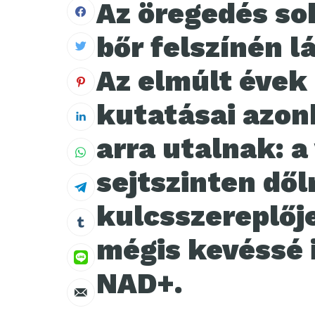
Az öregedés so
bőr felszínén lá
Az elmúlt éve
kutatásai azon
arra utalnak: a
sejtszinten dől
kulcsszereplője
mégis kevéssé 
NAD+.