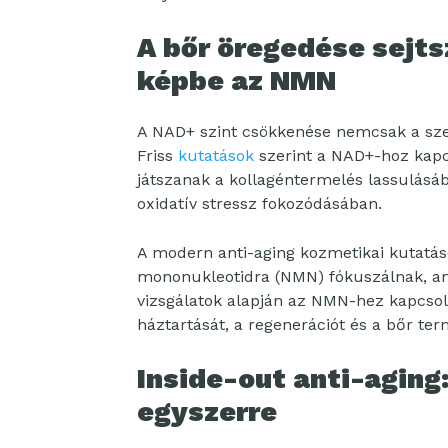
A bőr öregedése sejts
képbe az NMN
A NAD+ szint csökkenése nemcsak a sze
Friss
kutatások
szerint a NAD+-hoz kapc
játszanak a kollagéntermelés lassulás
oxidatív stressz fokozódásában.
A modern anti-aging kozmetikai kutatás
mononukleotidra (NMN) fókuszálnak, am
vizsgálatok alapján az NMN-hez kapcsol
háztartását, a regenerációt és a bőr t
Inside-out anti-aging:
egyszerre