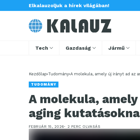
Elkalauzoljuk a hírek világában!
Tech
Gazdaság
Jármű
Kezdőlap
Tudomány
A molekula, amely új irányt ad az 
TUDOMÁNY
A molekula, amely ú
aging kutatásokna
FEBRUÁR 15, 2026
2 PERC OLVASÁS