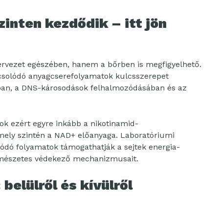
zinten kezdődik – itt jön
rvezet egészében, hanem a bőrben is megfigyelhető.
solódó anyagcserefolyamatok kulcsszerepet
ában, a DNS-károsodások felhalmozódásában és az
ok ezért egyre inkább a nikotinamid-
ely szintén a NAD+ előanyaga. Laboratóriumi
ódó folyamatok támogathatják a sejtek energia-
ermészetes védekező mechanizmusait.
 belülről és kívülről