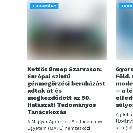
TUDOMÁNY
TUDO
Kettős ünnep Szarvason:
Gyors
Európai szintű
Föld,
génmegőrzési beruházást
model
adtak át és
– a l
megkezdődött az 50.
elfed
Halászati Tudományos
súlyo
Tanácskozás
A globá
látvány
A Magyar Agrár- és Élettudományi
átlaghő
Egyetem (MATE) nemzetközi