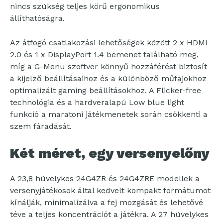
nincs szükség teljes körű ergonomikus
állíthatóságra.
Az átfogó csatlakozási lehetőségek között 2 x HDMI
2.0 és 1 x DisplayPort 1.4 bemenet található meg,
míg a G-Menu szoftver könnyű hozzáférést biztosít
a kijelző beállításaihoz és a különböző műfajokhoz
optimalizált gaming beállításokhoz. A Flicker-free
technológia és a hardveralapú Low blue light
funkció a maratoni játékmenetek során csökkenti a
szem fáradását.
Két méret, egy versenyelőny
A 23,8 hüvelykes 24G4ZR és 24G4ZRE modellek a
versenyjátékosok által kedvelt kompakt formátumot
kínálják, minimalizálva a fej mozgását és lehetővé
téve a teljes koncentrációt a játékra. A 27 hüvelykes