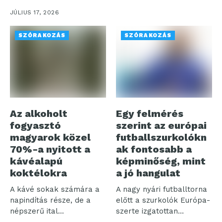
fülhallgatóját, amely a...
JÚLIUS 17, 2026
SZÓRAKOZÁS
SZÓRAKOZÁS
Az alkoholt
Egy felmérés
fogyasztó
szerint az európai
magyarok közel
futballszurkolókn
70%-a nyitott a
ak fontosabb a
kávéalapú
képminőség, mint
koktélokra
a jó hangulat
A kávé sokak számára a
A nagy nyári futballtorna
napindítás része, de a
előtt a szurkolók Európa-
népszerű ital
szerte izgatottan