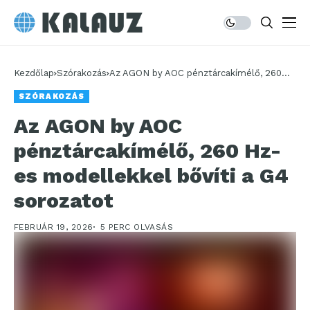
Kezdőlap
Szórakozás
Az AGON by AOC pénztárcakímélő, 260
Hz-es modellekkel bővíti a G4 sorozatot
SZÓRAKOZÁS
Az AGON by AOC
pénztárcakímélő, 260 Hz-
es modellekkel bővíti a G4
sorozatot
FEBRUÁR 19, 2026
5 PERC OLVASÁS