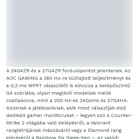
A 24G4ZR és a 27G4ZR fordulópontot jelentenek. Az
AOC GAMING a 260 Hz-re túlhajtott teljesítményt és
a 0,3 ms MPRT válaszidőt is elhozza a belépőszintű
G4 szériába, olyan meglévő modellek mellé
csatlakozva, mint a 200 Hz-es 24G4HA és 27G4HA.
Azoknak a játékosoknak, akik most választják első
dedikált gamer monitorukat – legyen szó a Counter-
Strike 2 világába való belépésről, a Valorant
ranglétrájának mászásáról vagy a Diamond rang
eléréséről a Rainbow Six Siege-ben –, ez valódi