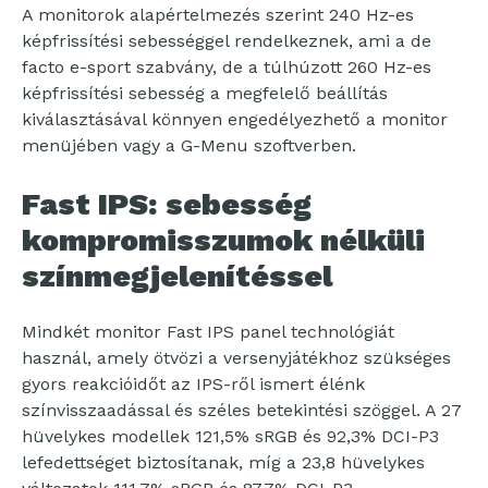
A monitorok alapértelmezés szerint 240 Hz-es
képfrissítési sebességgel rendelkeznek, ami a de
facto e-sport szabvány, de a túlhúzott 260 Hz-es
képfrissítési sebesség a megfelelő beállítás
kiválasztásával könnyen engedélyezhető a monitor
menüjében vagy a G-Menu szoftverben.
Fast IPS: sebesség
kompromisszumok nélküli
színmegjelenítéssel
Mindkét monitor Fast IPS panel technológiát
használ, amely ötvözi a versenyjátékhoz szükséges
gyors reakcióidőt az IPS-ről ismert élénk
színvisszaadással és széles betekintési szöggel. A 27
hüvelykes modellek 121,5% sRGB és 92,3% DCI-P3
lefedettséget biztosítanak, míg a 23,8 hüvelykes