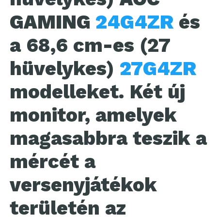
GAMING
24G4ZR
és
a 68,6 cm-es (27
hüvelykes)
27G4ZR
modelleket. Két új
monitor, amelyek
magasabbra teszik a
mércét a
versenyjátékok
területén az