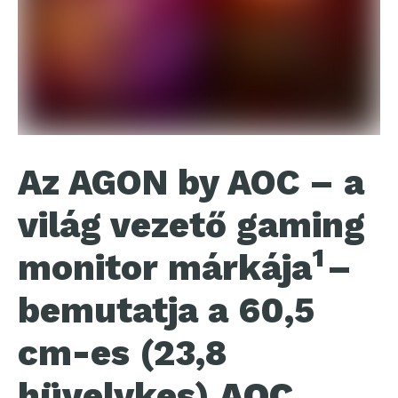
Az AGON by AOC – a
világ vezető gaming
1
monitor márkája
–
bemutatja a 60,5
cm-es (23,8
hüvelykes)
AOC