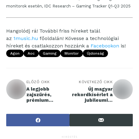
monitorok esetén, IDC Research – Gaming Tracker Q1-Q3 2025
Hangolódj rá! További friss híreket talál
az
1music.hu
főoldalán! Kövesse a technológiai
híreket és csatlakozzon hozzánk a
Facebookon
is!
Agon
Aoc
Gaming
Monitor
Újdonság
ELŐZŐ CIKK
KÖVETKEZŐ CIKK
A legjobb
Új magyar
zajszűrés,
rekordkísérlet a
prémium
jubileumi 4
hangminőség - A
HELYSZÍN
Sony bemutatja
Konyhabútor
a WF-1000XM6
Kiállításon
valódi vezeték
nélküli
fülhallgatót
HIRDETÉS