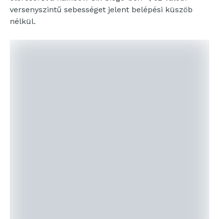
versenyszintű sebességet jelent belépési küszöb
nélkül.