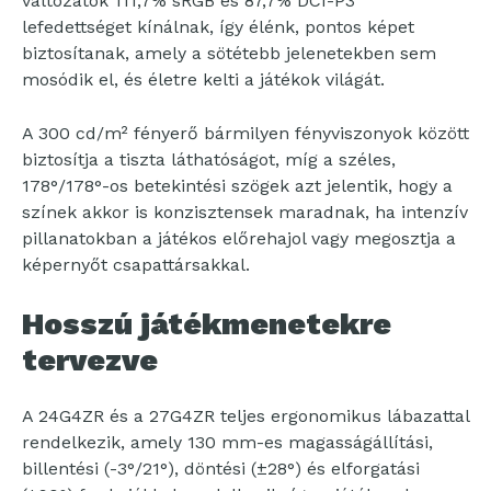
változatok 111,7% sRGB és 87,7% DCI-P3
lefedettséget kínálnak, így élénk, pontos képet
biztosítanak, amely a sötétebb jelenetekben sem
mosódik el, és életre kelti a játékok világát.
A 300 cd/m² fényerő bármilyen fényviszonyok között
biztosítja a tiszta láthatóságot, míg a széles,
178°/178°-os betekintési szögek azt jelentik, hogy a
színek akkor is konzisztensek maradnak, ha intenzív
pillanatokban a játékos előrehajol vagy megosztja a
képernyőt csapattársakkal.
Hosszú játékmenetekre
tervezve
A 24G4ZR és a 27G4ZR teljes ergonomikus lábazattal
rendelkezik, amely 130 mm-es magasságállítási,
billentési (-3°/21°), döntési (±28°) és elforgatási