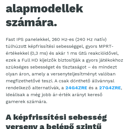
alapmodellek
számára.
Fast IPS panelekkel, 260 Hz-es (240 Hz natív)
túlhúzott képfrissítési sebességgel, gyors MPRT-
értékekkel (0,3 ms) és akár 1 ms GtG reakcióidővel,
ezek a Full HD kijelzők biztosítják a gyors játékokhoz
szükséges sebességet és tisztaságot – és mindezt
olyan áron, amely a versenyteljesítményt valóban
megfizethetővé teszi. A csak dönthető állvánnyal
rendelkező alternatívák, a
24G4ZRE
és a
27G4ZRE
,
ideálisak a még jobb ár-érték arányt kereső
gamerek számára.
A képfrissítési sebesség
verseny a belépő szintű