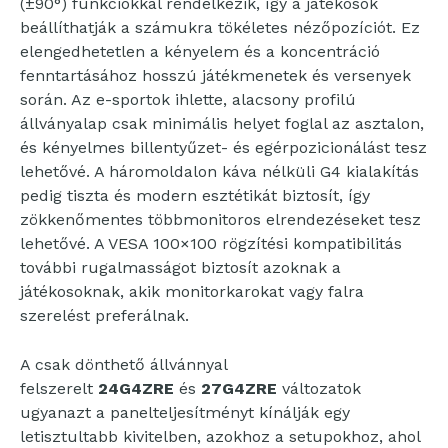
(±90°) funkciókkal rendelkezik, így a játékosok
beállíthatják a számukra tökéletes nézőpozíciót. Ez
elengedhetetlen a kényelem és a koncentráció
fenntartásához hosszú játékmenetek és versenyek
során. Az e-sportok ihlette, alacsony profilú
állványalap csak minimális helyet foglal az asztalon,
és kényelmes billentyűzet- és egérpozicionálást tesz
lehetővé. A háromoldalon káva nélküli G4 kialakítás
pedig tiszta és modern esztétikát biztosít, így
zökkenőmentes többmonitoros elrendezéseket tesz
lehetővé. A VESA 100×100 rögzítési kompatibilitás
további rugalmasságot biztosít azoknak a
játékosoknak, akik monitorkarokat vagy falra
szerelést preferálnak.
A csak dönthető állvánnyal
felszerelt
24G4ZRE
és
27G4ZRE
változatok
ugyanazt a panelteljesítményt kínálják egy
letisztultabb kivitelben, azokhoz a setupokhoz, ahol