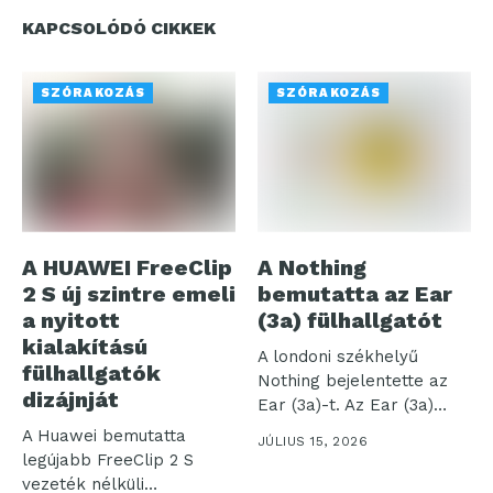
KAPCSOLÓDÓ CIKKEK
SZÓRAKOZÁS
SZÓRAKOZÁS
A HUAWEI FreeClip
A Nothing
2 S új szintre emeli
bemutatta az Ear
a nyitott
(3a) fülhallgatót
kialakítású
A londoni székhelyű
fülhallgatók
Nothing bejelentette az
dizájnját
Ear (3a)-t. Az Ear (3a)
azoknak...
A Huawei bemutatta
JÚLIUS 15, 2026
legújabb FreeClip 2 S
vezeték nélküli