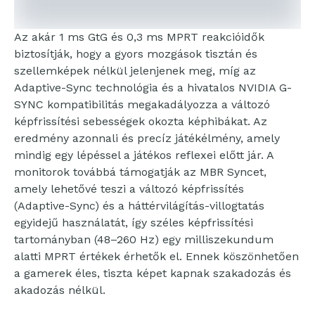
Az akár 1 ms GtG és 0,3 ms MPRT reakcióidők
biztosítják, hogy a gyors mozgások tisztán és
szellemképek nélkül jelenjenek meg, míg az
Adaptive-Sync technológia és a hivatalos NVIDIA G-
SYNC kompatibilitás megakadályozza a változó
képfrissítési sebességek okozta képhibákat. Az
eredmény azonnali és precíz játékélmény, amely
mindig egy lépéssel a játékos reflexei előtt jár. A
monitorok továbbá támogatják az MBR Syncet,
amely lehetővé teszi a változó képfrissítés
(Adaptive-Sync) és a háttérvilágítás-villogtatás
egyidejű használatát, így széles képfrissítési
tartományban (48–260 Hz) egy milliszekundum
alatti MPRT értékek érhetők el. Ennek köszönhetően
a gamerek éles, tiszta képet kapnak szakadozás és
akadozás nélkül.