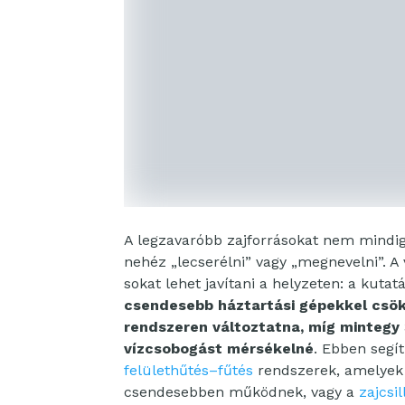
A legzavaróbb zajforrásokat nem mindi
nehéz „lecserélni” vagy „megnevelni”. 
sokat lehet javítani a helyzeten: a kutat
csendesebb háztartási gépekkel csökk
rendszeren változtatna, míg mintegy
vízcsobogást mérsékelné
. Ebben segí
felülethűtés–fűtés
rendszerek, amelyek
csendesebben működnek, vagy a
zajcsi