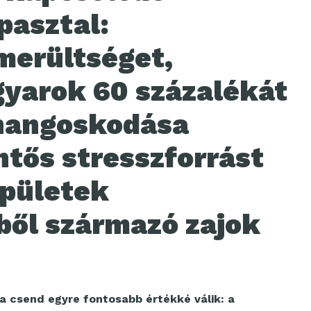
pasztal:
imerültséget,
gyarok 60 százalékát
hangoskodása
entős stresszforrást
épületek
ől származó zajok
a csend egyre fontosabb értékké válik: a