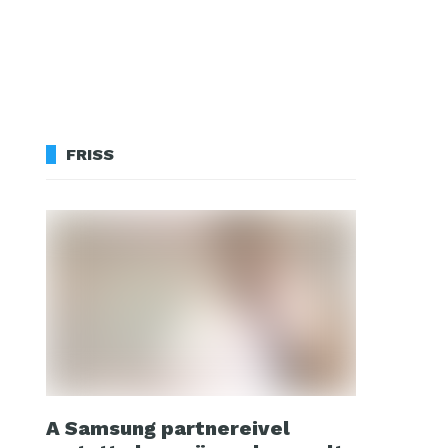
FRISS
A Samsung partnereivel