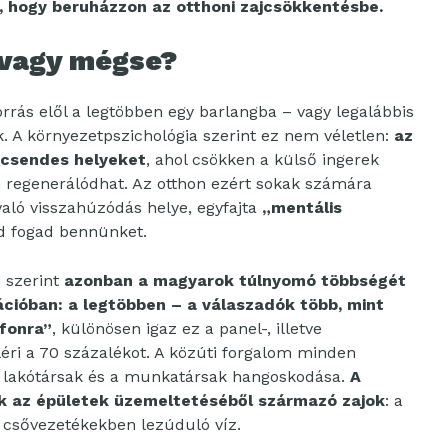
, hogy beruházzon az otthoni zajcsökkentésbe.
 vagy mégse?
rrás elől a legtöbben egy barlangba – vagy legalábbis
A környezetpszichológia szerint ez nem véletlen:
az
, csendes helyeket
, ahol csökken a külső ingerek
 regenerálódhat. Az otthon ezért sokak számára
való visszahúzódás helye, egyfajta
„mentális
nd fogad bennünket.
]
szerint
azonban a magyarok túlnyomó többségét
cióban: a legtöbben – a válaszadók több, mint
afonra”
, különösen igaz ez a panel-, illetve
léri a 70 százalékot. A közúti forgalom minden
a lakótársak és a munkatársak hangoskodása.
A
ák az épületek üzemeltetéséből származó zajok
: a
 a csővezetékekben lezúduló víz.