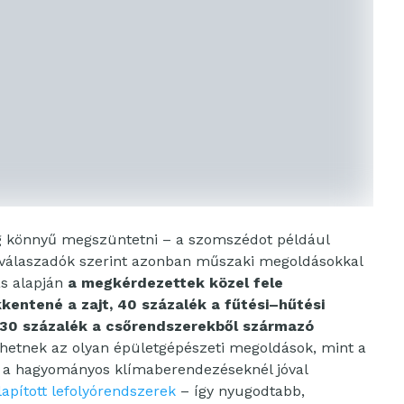
g könnyű megszüntetni – a szomszédot például
A válaszadók szerint azonban műszaki megoldásokkal
ás alapján
a megkérdezettek közel fele
entené a zajt, 40 százalék a fűtési–hűtési
 30 százalék a csőrendszerekből származó
thetnek az olyan épületgépészeti megoldások, mint a
 a hagyományos klímaberendezéseknél jóval
llapított lefolyórendszerek
– így nyugodtabb,