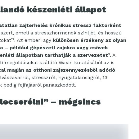
llandó készenléti állapot
hatatlan zajterhelés krónikus stressz faktorként
dszert, emeli a stresszhormonok szintjét, és hosszú
tokat¹². Az emberi agy
különösen érzékeny az olyan
a – például gépészeti zajokra vagy csövek
nléti állapotban tarthatják a szervezetet
³. A
i megoldásokat szállító Wavin kutatásából az is
tal magán az otthoni zajszennyezésből adódó
lvászavarról, stresszről, nyugatalanságról, 13
 pedig fejfájásról panaszkodott.
lecserélni” – mégsincs