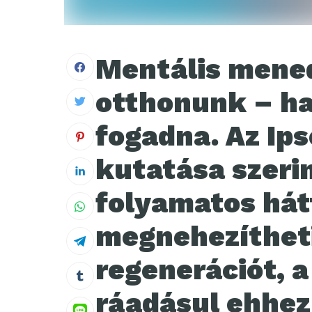
Mentális mene
otthonunk – ha
fogadna. Az Ips
kutatása szeri
folyamatos hát
megnehezítheti
regenerációt, a
ráadásul ehhez