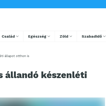
Család
Egészség
Zöld
Szabadidő
ti állapot otthon is
s állandó készenléti