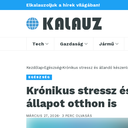
Elkalauzoljuk a hírek világában!
Tech
Gazdaság
Jármű
Kezdőlap
Egészség
Krónikus stressz és állandó készenlé
EGÉSZSÉG
Krónikus stressz é
állapot otthon is
MÁRCIUS 27, 2026
3 PERC OLVASÁS