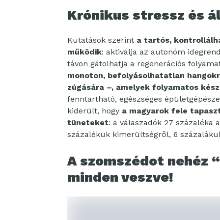
Krónikus stressz és á
Kutatások szerint
a tartós, kontrollál
működik
: aktiválja az autonóm idegren
távon gátolhatja a regenerációs folyama
monoton, befolyásolhatatlan hangokr
zúgására –, amelyek folyamatos késze
fenntartható, egészséges épületgépészet
kiderült, hogy
a magyarok fele tapasz
tüneteket
: a válaszadók 27 százaléka a
százalékuk kimerültségről, 6 százalákuk
A szomszédot nehéz “
minden veszve!