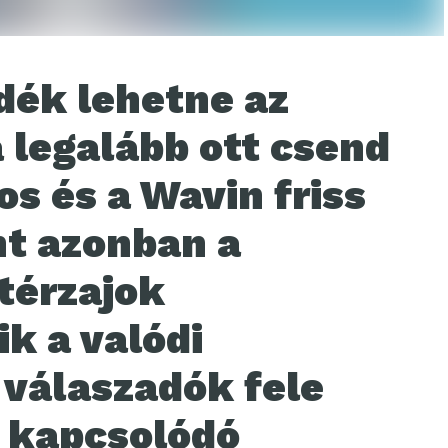
dék lehetne az
 legalább ott csend
os és a Wavin friss
nt azonban a
térzajok
k a valódi
 válaszadók fele
 kapcsolódó