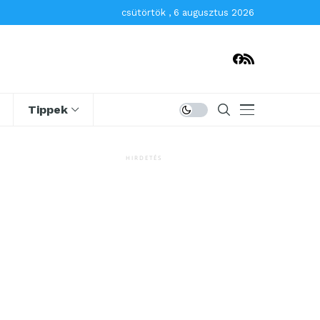
csütörtök , 6 augusztus 2026
Tippek
HIRDETÉS