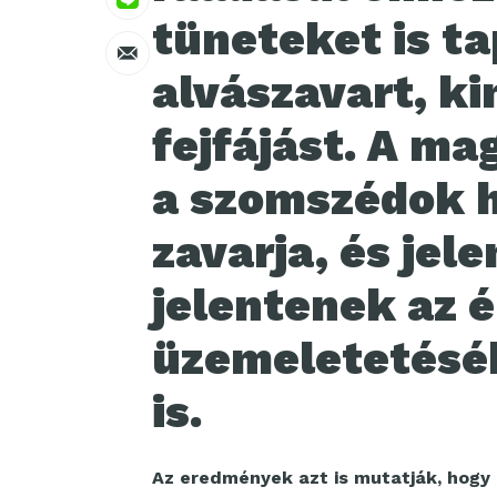
tüneteket is ta
alvászavart, k
fejfájást. A ma
a szomszédok 
zavarja, és jel
jelentenek az 
üzemeletetéséb
is.
Az eredmények azt is mutatják, hogy 