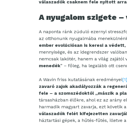
válaszadók csaknem fele nyitott arra
A nyugalom szigete –
A naponta ránk zúduló ezernyi stresszfo
az otthonunk nyugalmába menekülnénk. 
ember evolúciósan is keresi a védett
mennyisége, és az idegrendszer valóban
nemcsak lakótér, hanem a világ zajától 
menedék
” – főleg, ha legalább ott cse
A Wavin friss kutatásának eredményei
[1
zavaró zajok akadályozzák a regenerá
fele – a szomszédoktól „mászik a pl
társasházban élőkre, ahol ez az arány e
harmadik magyart zavarja, ezt követik 
válaszadók felét kifejezetten zavarj
háztartási gépek, a hűtés-fűtés, illetve