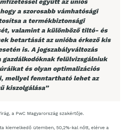
mfizetéssel együtt az uniós
s, hogy a szorosabb vámhatósági
ztosítsa a termékbiztonsági
ét, valamint a különböző tiltó- és
ek betartását az unióba érkező kis
setén is. A jogszabályváltozás
a gazdálkodóknak felülvizsgálniuk
túráikat és olyan optimalizációs
, mellyel fenntartható lehet az
ű kiszolgálása”
 Virág, a PwC Magyarország szakértője.
 kiemelkedő ütemben, 50,2%-kal nőtt, elérve a