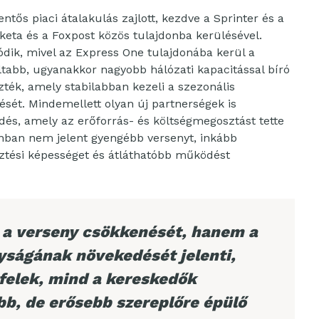
ntős piaci átalakulás zajlott, kezdve a Sprinter és a
keta és a Foxpost közös tulajdonba kerülésével.
ódik, mivel az Express One tulajdonába kerül a
tabb, ugyanakkor nagyobb hálózati kapacitással bíró
zték, amely stabilabban kezeli a szezonális
ését. Mindemellett olyan új partnerségek is
dés, amely az erőforrás- és költségmegosztást tette
nban nem jelent gyengébb versenyt, inkább
sztési képességet és átláthatóbb működést
 a verseny csökkenését, hanem a
ságának növekedését jelenti,
felek, mind a kereskedők
bb, de erősebb szereplőre épülő