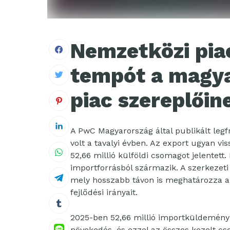
Nemzetközi piac
tempót a magya
piac szereplői
A PwC Magyarország által publikált legf
volt a tavalyi évben. Az export ugyan vi
52,66 millió külföldi csomagot jelente
importforrásból származik. A szerkezeti v
mely hosszabb távon is meghatározza a
fejlődési irányait.
2025-ben 52,66 millió importküldemény
növekedés, és ezzel az összes kezelt 