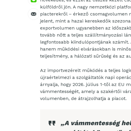
külföldről jön. A nagy nemzetközi platf
piacterekről – érkező csomagvolumen n
jelent, mint a hazai kereskedők szezona
exportvolumen ugyanebben az időszakba
tovább nőtt a teljes szállítmányozási l
legfontosabb kiindulópontjának számít
hanem működési elvárásokban is minőség
teljesítmény, a hálózati sűrűség és az a
Az importvezérelt működés a teljes logi
újraértelmezi a szolgáltatók napi operá
árnyalja, hogy 2026. július 1-től az EU
vámmentességét, amely a szakértői vára
volumenben, de átrajzolhatja a piacot.
„A vámmentesség hely