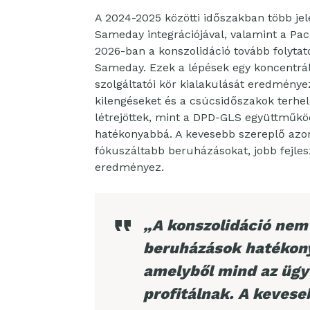
A 2024-2025 közötti időszakban több jele
Sameday integrációjával, valamint a Pac
2026-ban a konszolidáció tovább folytat
Sameday. Ezek a lépések egy koncentrál
szolgáltatói kör kialakulását eredménye
kilengéseket és a csúcsidőszakok terhel
létrejöttek, mint a DPD-GLS együttműkö
hatékonyabbá. A kevesebb szereplő azo
fókuszáltabb beruházásokat, jobb fejle
eredményez.
„A konszolidáció nem
beruházások hatékony
amelyből mind az ügy
profitálnak. A kevese