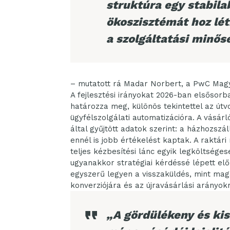
struktúra egy stabilab
ökoszisztémát hoz lét
a szolgáltatási minős
– mutatott rá Madar Norbert, a PwC Magy
A fejlesztési irányokat 2026-ban elsősorba
határozza meg, különös tekintettel az útv
ügyfélszolgálati automatizációra. A vásá
által gyűjtött adatok szerint: a házhozszá
ennél is jobb értékelést kaptak. A raktári
teljes kézbesítési lánc egyik legköltsége
ugyanakkor stratégiai kérdéssé lépett elő
egyszerű legyen a visszaküldés, mint mag
konverziójára és az újravásárlási arányok
„A gördülékeny és ki