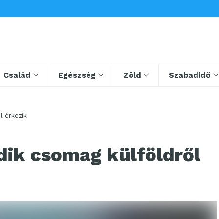
Család
Egészség
Zöld
Szabadidő
l érkezik
ik csomag külföldről