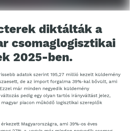
terek diktálták a
r csomaglogisztikai
nek 2025-ben.
rissebb adatok szerint 195,27 millió kezelt küldemény
sszaesett, de az import forgalma 39%-kal bővült, ami
tt. Ezzel már minden negyedik küldemény
áltozás pedig egy olyan tartós irányváltást jelez,
 magyar piacon működő logisztikai szereplők
 érkezett Magyarországra, ami 39%-os éves
csomag 27%-a, vagyis már minden negyedik csomag