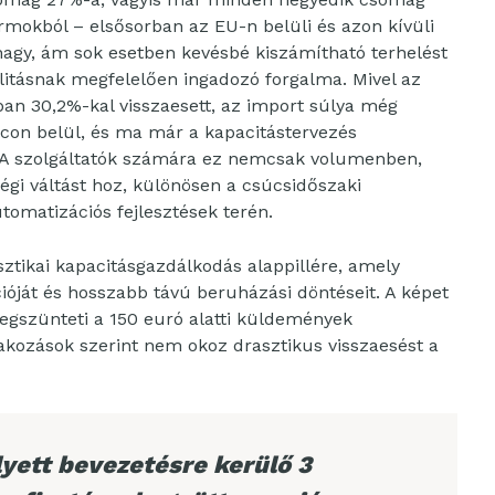
ormokból – elsősorban az EU-n belüli és azon kívüli
agy, ám sok esetben kevésbé kiszámítható terhelést
litásnak megfelelően ingadozó forgalma. Mivel az
n 30,2%-kal visszaesett, az import súlya még
áncon belül, és ma már a kapacitástervezés
. A szolgáltatók számára ez nemcsak volumenben,
i váltást hoz, különösen a csúcsidőszaki
utomatizációs fejlesztések terén.
sztikai kapacitásgazdálkodás alappillére, amely
cióját és hosszabb távú beruházási döntéseit. A képet
 megszünteti a 150 euró alatti küldemények
kozások szerint nem okoz drasztikus visszaesést a
ett bevezetésre kerülő 3