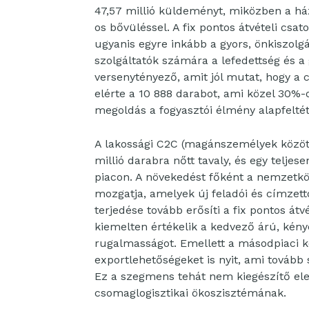
47,57 millió küldeményt, miközben a ház
os bővüléssel. A fix pontos átvételi csa
ugyanis egyre inkább a gyors, önkiszolgá
szolgáltatók számára a lefedettség és 
versenytényező, amit jól mutat, hogy 
elérte a 10 888 darabot, ami közel 30%-os
megoldás a fogyasztói élmény alapfeltéte
A lakossági C2C (magánszemélyek közöt
millió darabra nőtt tavaly, és egy teljes
piacon. A növekedést főként a nemzetkö
mozgatja, amelyek új feladói és címzett
terjedése tovább erősíti a fix pontos átv
kiemelten értékelik a kedvező árú, kény
rugalmasságot. Emellett a másodpiaci 
exportlehetőségeket is nyit, ami tovább 
Ez a szegmens tehát nem kiegészítő ele
csomaglogisztikai ökoszisztémának.