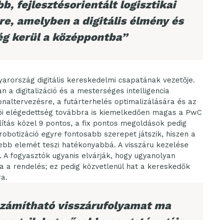
b, fejlesztésorientált logisztikai
re, amelyben a digitális élmény és
ég kerül a középpontba”
arország digitális kereskedelmi csapatának vezetője.
n a digitalizáció és a mesterséges intelligencia
onaltervezésre, a futárterhelés optimalizálására és az
rlói elégedettség továbbra is kiemelkedően magas a PwC
llítás közel 9 pontos, a fix pontos megoldások pedig
 robotizáció egyre fontosabb szerepet játszik, hiszen a
sebb elemét teszi hatékonyabbá. A visszáru kezelése
. A fogyasztók ugyanis elvárják, hogy ugyanolyan
a a rendelés; ez pedig közvetlenül hat a kereskedők
ra.
számítható visszárufolyamat ma