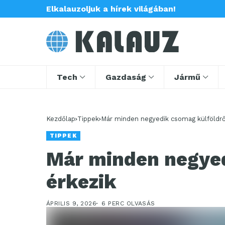
Elkalauzoljuk a hírek világában!
Tech
Gazdaság
Jármű
Kezdőlap
Tippek
Már minden negyedik csomag külföldrő
TIPPEK
Már minden negyed
érkezik
ÁPRILIS 9, 2026
6 PERC OLVASÁS