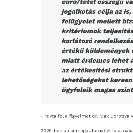
euró/tétel összegű vá
jogalkotás célja az i
felügyelet mellett bi
kritériumok teljesítés
korlátozó rendelkezés
értékű küldemények e
miatt érdemes lehet 
az értékesítési struk
lehetőségeket keresni
ügyfeleik magas szint
– hívta fel a figyelmet dr. Mák Dorottya
2025-ben a csomagautomaták használata