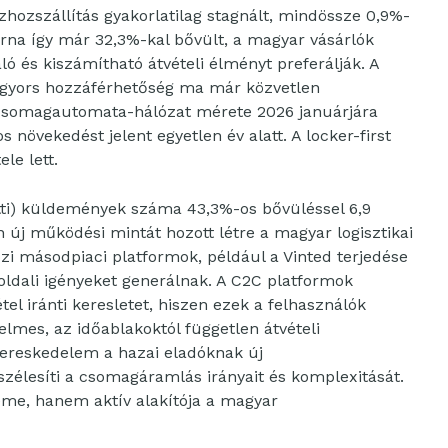
hozszállítás gyakorlatilag stagnált, mindössze 0,9%-
torna így már 32,3%-kal bővült, a magyar vásárlók
ló és kiszámítható átvételi élményt preferálják. A
a gyors hozzáférhetőség ma már közvetlen
a csomagautomata-hálózat mérete 2026 januárjára
 növekedést jelent egyetlen év alatt. A locker-first
le lett.
ti) küldemények száma 43,3%-os bővüléssel 6,9
en új működési mintát hozott létre a magyar logisztikai
zi másodpiaci platformok, például a Vinted terjedése
oldali igényeket generálnak. A C2C platformok
étel iránti keresletet, hiszen ezek a felhasználók
elmes, az időablakoktól független átvételi
kereskedelem a hazai eladóknak új
szélesíti a csomagáramlás irányait és komplexitását.
me, hanem aktív alakítója a magyar