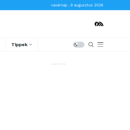
vasárnap , 9 augusztus 2026
Tippek
HIRDETÉS