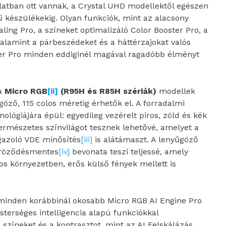
álatban ott vannak, a Crystal UHD modellektől egészen
 készülékekig. Olyan funkciók, mint az alacsony
aling Pro, a színeket optimalizáló Color Booster Pro, a
alamint a párbeszédeket és a háttérzajokat valós
er Pro minden eddiginél magával ragadóbb élményt
 a
Micro RGB
[ii]
(R95H és R85H szériák)
modellek
göző, 115 colos méretig érhetők el. A forradalmi
nológiájára épül: egyedileg vezérelt piros, zöld és kék
ermészetes színvilágot tesznek lehetővé, amelyet a
igazoló VDE minősítés
[iii]
is alátámaszt. A lenyűgöző
kröződésmentes
[iv]
bevonata teszi teljessé, amely
os környezetben, erős külső fények mellett is
t minden korábbinál okosabb Micro RGB AI Engine Pro
terséges intelligencia alapú funkciókkal
 színeket és a kontrasztot, mint az AI Felskálázás