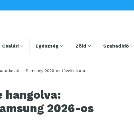
Család
Egészség
Zöld
Szabadidő
mutatkozott a Samsung 2026-os tévékínálata
e hangolva:
Samsung 2026-os