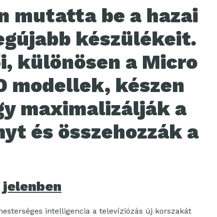
 mutatta be a hazai
egújabb készülékeit.
i, különösen a Micro
D modellek, készen
gy maximalizálják a
nyt és összehozzák a
 jelenben
terséges intelligencia a televíziózás új korszakát