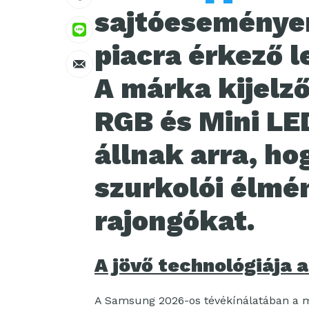
sajtóeseményen
piacra érkező l
A márka kijelző
RGB és Mini LE
állnak arra, ho
szurkolói élmé
rajongókat.
A jövő technológiája a
A Samsung 2026-os tévékínálatában a mes