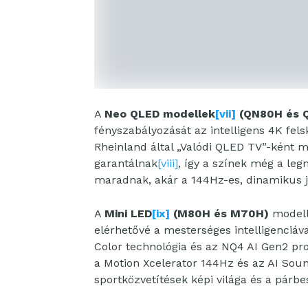
A
Neo QLED modellek
[vii]
(QN80H és 
fényszabályozását az intelligens 4K fels
Rheinland által „Valódi QLED TV”-ként mi
garantálnak
[viii]
, így a színek még a leg
maradnak, akár a 144Hz-es, dinamikus j
A
Mini LED
[ix]
(M80H és M70H)
modell
elérhetővé a mesterséges intelligenciáv
Color technológia és az NQ4 AI Gen2 pro
a Motion Xcelerator 144Hz és az AI Soun
sportközvetítések képi világa és a párbe