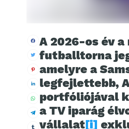
A 2026-os év a 
futballtorna je
amelyre a Sams
legfejlettebb, 
portfóliójával k
a TV iparág él
vállalat
[i]
exkl