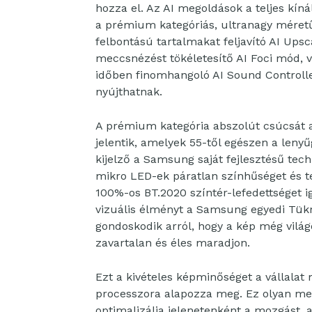
hozza el. Az AI megoldások a teljes kín
a prémium kategóriás, ultranagy méretű
felbontású tartalmakat feljavító AI Upsc
meccsnézést tökéletesítő AI Foci mód, v
időben finomhangoló AI Sound Controll
nyújthatnak.
A prémium kategória abszolút csúcsát
jelentik, amelyek 55-től egészen a lenyű
kijelző a Samsung saját fejlesztésű tech
mikro LED-ek páratlan színhűséget és t
100%-os BT.2020 színtér-lefedettséget 
vizuális élményt a Samsung egyedi Tü
gondoskodik arról, hogy a kép még világ
zavartalan és éles maradjon.
Ezt a kivételes képminőséget a vállala
processzora alapozza meg. Ez olyan mes
optimalizálja jelenetenként a mozgást, a