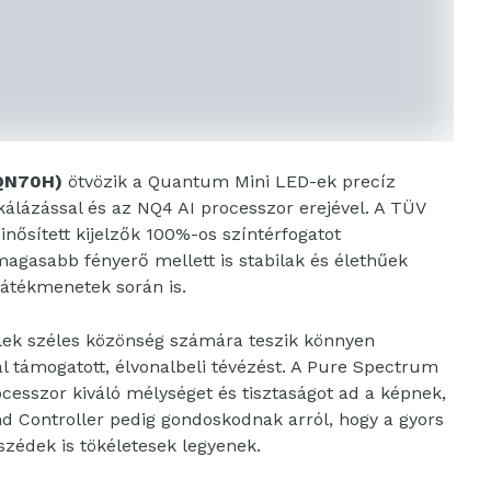
QN70H)
ötvözik a Quantum Mini LED-ek precíz
kálázással és az NQ4 AI processzor erejével. A TÜV
nősített kijelzők 100%-os színtérfogatot
magasabb fényerő mellett is stabilak és élethűek
átékmenetek során is.
ek széles közönség számára teszik könnyen
al támogatott, élvonalbeli tévézést. A Pure Spectrum
cesszor kiváló mélységet és tisztaságot ad a képnek,
d Controller pedig gondoskodnak arról, hogy a gyors
szédek is tökéletesek legyenek.