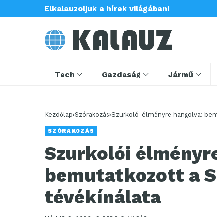
Elkalauzoljuk a hírek világában!
Tech
Gazdaság
Jármű
Kezdőlap
Szórakozás
Szurkolói élményre hangolva: be
SZÓRAKOZÁS
Szurkolói élményr
bemutatkozott a 
tévékínálata