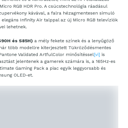
a Micro RGB HDR Pro. A csúcstechnológia ráadásul
zupervékony kávával, a falra hézagmentesen simuló
elegáns Infinity Air talppal az új Micro RGB televíziók
ei lehetnek.
S90H és S85H)
a mély fekete színek és a lenyűgöző
már több modellre kiterjesztett Tükröződésmentes
Pantone Validated ArtfulColor minősítéssel
[vi]
is
lasztást jelentenek a gamerek számára is, a 165Hz-es
Ultimate Gaming Pack a piac egyik leggyorsabb és
amsung OLED-et.