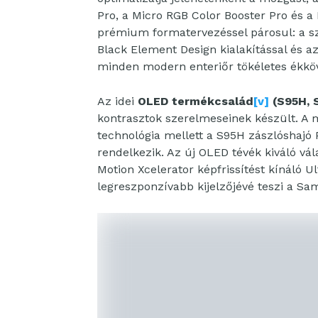
Pro, a Micro RGB Color Booster Pro és 
prémium formatervezéssel párosul: a s
Black Element Design kialakítással és az 
minden modern enteriőr tökéletes ékköv
Az idei
OLED termékcsalád
[v]
(S95H, 
kontrasztok szerelmeseinek készült. A 
technológia mellett a S95H zászlóshajó 
rendelkezik. Az új OLED tévék kiváló vá
Motion Xcelerator képfrissítést kínáló 
legreszponzívabb kijelzőjévé teszi a S