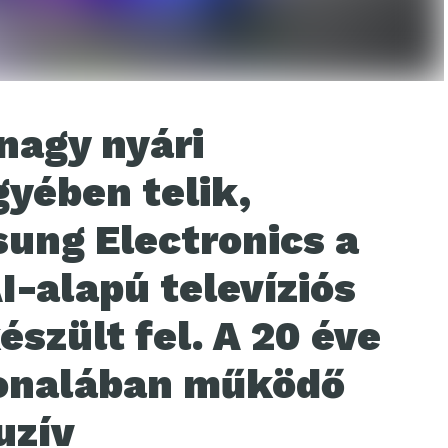
nagy nyári
gyében telik,
ung Electronics a
AI-alapú televíziós
észült fel. A 20 éve
vonalában működő
uzív