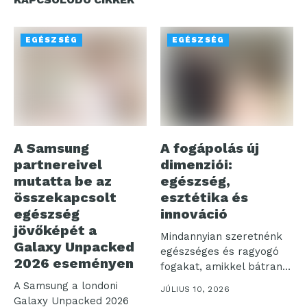
EGÉSZSÉG
EGÉSZSÉG
A Samsung
A fogápolás új
partnereivel
dimenziói:
mutatta be az
egészség,
összekapcsolt
esztétika és
egészség
innováció
jövőképét a
Mindannyian szeretnénk
Galaxy Unpacked
egészséges és ragyogó
2026 eseményen
fogakat, amikkel bátran
mosolyoghatunk a világra.
A Samsung a londoni
JÚLIUS 10, 2026
Az...
Galaxy Unpacked 2026