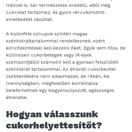
mézzel is: bár természetes eredetű, attól még
cukrokat tartalmaz, és gyors vércukorszint-
emelkedést okozhat.
A különféle szirupok szintén magas
szénhidráttartalommal rendelkeznek, ezért
körültekintéssel kell kezelni őket. Egyik sem tilos, de
különösen cukorbetegek vagy IR-esek
szempontjából számolni kell a gyorsan felszívódó
szénhidrát tartalommal. Az étrendi cukorbevitel
csökkentésére nem alkalmasak, de ritkán, kis
mennyiségben, megfelelően kombinálva
beleférhetnek egy kiegyensúlyozott, egészséges
étrendbe.
Hogyan válasszunk
cukorhelyettesítőt?