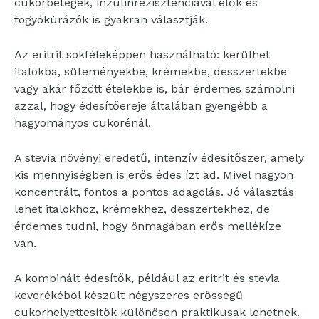
cukorbetegek, inzulinrezisztenciával élők és
fogyókúrázók is gyakran választják.
Az eritrit sokféleképpen használható: kerülhet
italokba, süteményekbe, krémekbe, desszertekbe
vagy akár főzött ételekbe is, bár érdemes számolni
azzal, hogy édesítőereje általában gyengébb a
hagyományos cukorénál.
A stevia növényi eredetű, intenzív édesítőszer, amely
kis mennyiségben is erős édes ízt ad. Mivel nagyon
koncentrált, fontos a pontos adagolás. Jó választás
lehet italokhoz, krémekhez, desszertekhez, de
érdemes tudni, hogy önmagában erős mellékíze
van.
A kombinált édesítők, például az eritrit és stevia
keverékéből készült négyszeres erősségű
cukorhelyettesítők különösen praktikusak lehetnek.