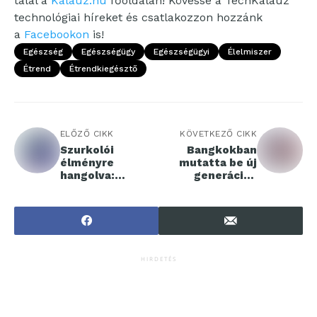
talál a
Kalauz.hu
főoldalán! Kövesse a TechKalauz
technológiai híreket és csatlakozzon hozzánk
a
Facebookon
is!
Egészség
Egészségügy
Egészségügyi
Élelmiszer
Étrend
Étrendkiegésztő
ELŐZŐ CIKK
KÖVETKEZŐ CIKK
Szurkolói
Bangkokban
élményre
mutatta be új
hangolva:
generációs
bemutatkozott a
készülékeit a
Samsung 2026-
Huawei
os tévékínálata
HIRDETÉS