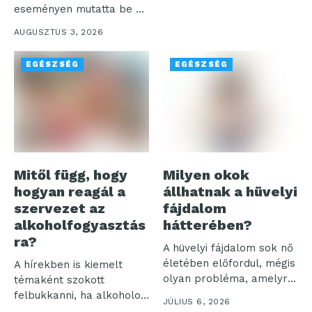
eseményen mutatta be a
digitális...
AUGUSZTUS 3, 2026
EGÉSZSÉG
EGÉSZSÉG
Mitől függ, hogy
Milyen okok
hogyan reagál a
állhatnak a hüvelyi
szervezet az
fájdalom
alkoholfogyasztás
hátterében?
ra?
A hüvelyi fájdalom sok nő
életében előfordul, mégis
A hírekben is kiemelt
olyan probléma, amelyről
témaként szokott
sokan...
felbukkanni, ha alkoholos
JÚLIUS 6, 2026
befolyásoltság