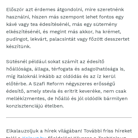
Először azt érdemes átgondolni, mire szeretnénk
használni, hiszen más szempont lehet fontos egy
kávé vagy tea édesítésénél, más egy sütemény
elkészítésénél, és megint más akkor, ha krémet,
pudingot, lekvárt, palacsintát vagy főzött desszertet
készítünk.
Sütésnél például sokat számít az édesítő
hőállósága, állaga, térfogata és adagolhatósága is,
míg italoknál inkább az oldódás és az íz kerül
előtérbe. A Szafi Reform négyszeres erősségű
édesítő, amely stevia és eritrit keveréke, nem csak
mellékízmentes, de hőálló és jól oldódik bármilyen
konzisztenciájú ételben.
Elkalauzoljuk a hírek világában! További friss híreket