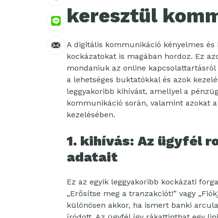
keresztül komm
A digitális kommunikáció kényelmes és
kockázatokat is magában hordoz. Ez azo
mondaniuk az online kapcsolattartásról 
a lehetséges buktatókkal és azok kezelé
leggyakoribb kihívást, amellyel a pénzü
kommunikáció során, valamint azokat a
kezelésében.
1. kihívás: Az ügyfél 
adatait
Ez az egyik leggyakoribb kockázati forga
„Erősítse meg a tranzakciót!” vagy „Fiók
különösen akkor, ha ismert banki arcul
íródott. Az ügyfél így rákattinthat egy l