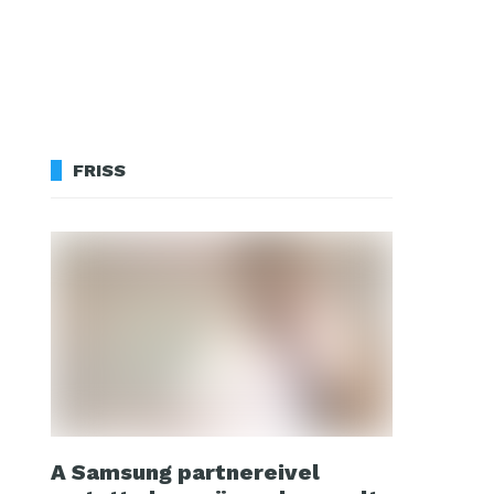
FRISS
A Samsung partnereivel