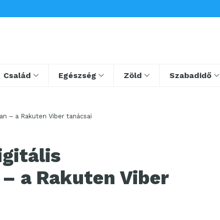
Család
Egészség
Zöld
Szabadidő
ban – a Rakuten Viber tanácsai
gitális
– a Rakuten Viber