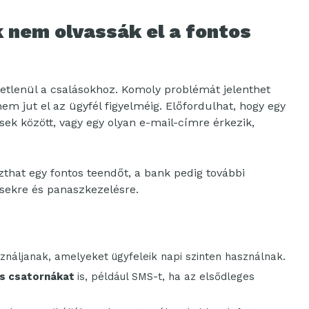
k nem olvassák el a fontos
tlenül a csalásokhoz. Komoly problémát jelenthet
em jut el az ügyfél figyelméig. Előfordulhat, hogy egy
ések között, vagy egy olyan e-mail-címre érkezik,
that egy fontos teendőt, a bank pedig további
ésekre és panaszkezelésre.
ználjanak, amelyeket ügyfeleik napi szinten használnak.
s csatornákat
is, például SMS-t, ha az elsődleges