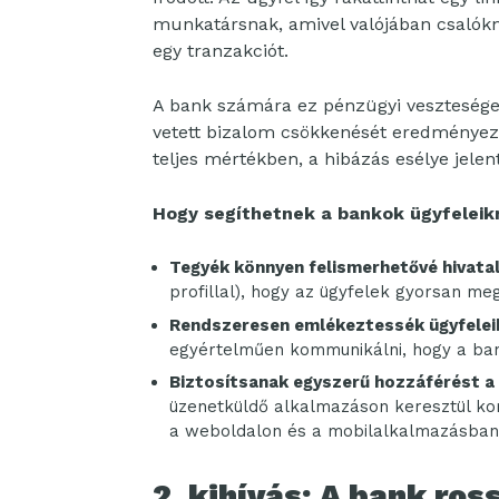
munkatársnak, amivel valójában csalókn
egy tranzakciót.
A bank számára ez pénzügyi veszteséget, 
vetett bizalom csökkenését eredményezh
teljes mértékben, a hibázás esélye jele
Hogy segíthetnek a bankok ügyfelei
Tegyék könnyen felismerhetővé hivat
profillal), hogy az ügyfelek gyorsan m
Rendszeresen emlékeztessék ügyfeleik
egyértelműen kommunikálni, hogy a ban
Biztosítsanak egyszerű hozzáférést 
üzenetküldő alkalmazáson keresztül ko
a weboldalon és a mobilalkalmazásban 
2. kihívás: A bank ro