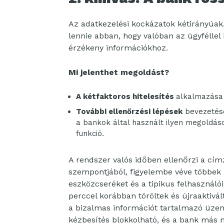
Az adatkezelési kockázatok kétirányúak
lennie abban, hogy valóban az ügyfélle
érzékeny információkhoz.
Mi jelenthet megoldást?
A kétfaktoros hitelesítés
alkalmazása 
További ellenőrzési lépések
bevezetése
a bankok által használt ilyen megoldáso
funkció.
A rendszer valós időben ellenőrzi a cím
szempontjából, figyelembe véve többek k
eszközcseréket és a tipikus felhasználói
perccel korábban töröltek és újraaktivál
a bizalmas információt tartalmazó üzenet
kézbesítés blokkolható, és a bank más 