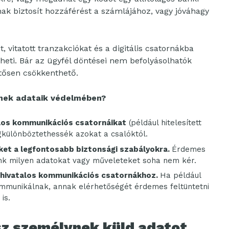
ak biztosít hozzáférést a számlájához, vagy jóváhagy
vitatott tranzakciókat és a digitális csatornákba
eti. Bár az ügyfél döntései nem befolyásolhatók
ntősen csökkenthető.
knek adataik védelmében?
alos kommunikációs csatornáikat
(például hitelesített
egkülönböztethessék azokat a csalóktól.
et a legfontosabb biztonsági szabályokra.
Érdemes
k milyen adatokat vagy műveleteket soha nem kér.
a hivatalos kommunikációs csatornákhoz.
Ha például
mmunikálnak, annak elérhetőségét érdemes feltüntetni
is.
ssz személynek küld adatot