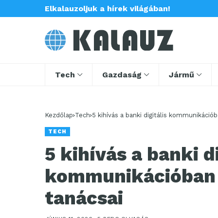
Elkalauzoljuk a hírek világában!
Tech
Gazdaság
Jármű
Kezdőlap
Tech
5 kihívás a banki digitális kommunikáció
TECH
5 kihívás a banki di
kommunikációban 
tanácsai