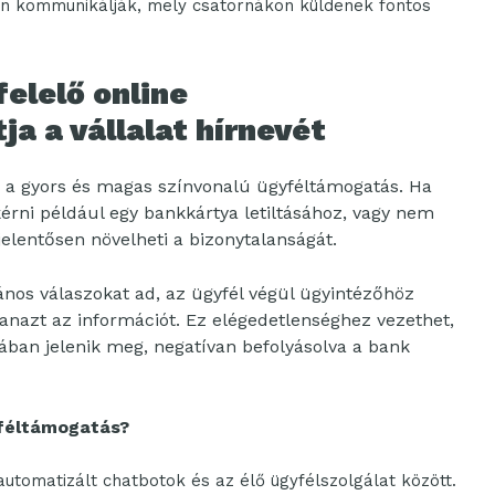
 kommunikálják, mely csatornákon küldenek fontos
felelő online
ja a vállalat hírnevét
 a gyors és magas színvonalú ügyféltámogatás. Ha
érni például egy bankkártya letiltásához, vagy nem
jelentősen növelheti a bizonytalanságát.
ános válaszokat ad, az ügyfél végül ügyintézőhöz
anazt az információt. Ez elégedetlenséghez vezethet,
ban jelenik meg, negatívan befolyásolva a bank
yféltámogatás?
utomatizált chatbotok és az élő ügyfélszolgálat között.