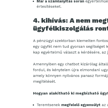
Már a számlanyitás során
egyértelműen
értesítéseket.
4. kihívás: A nem meg
ügyfélkiszolgálás ront
A pénzügyi szektorban kiemelten fontos
egy ügyfél nem tud gyorsan segítséget k
kap egyértelmű választ a kérdésére, az 
Amennyiben egy chatbot kizárólag által
fordul, és kénytelen újra elmondani ugy
amely könnyen nyilvános panasz formájá
megítélését.
Hogyan alakítható ki megbízható üg
Teremtsenek
megfelelő egyensúlyt
az a