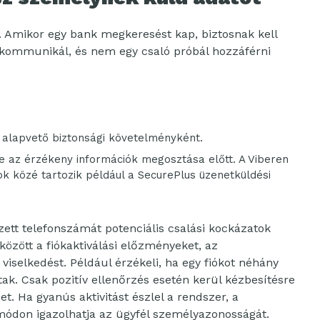
. Amikor egy bank megkeresést kap, biztosnak kell
l kommunikál, és nem egy csaló próbál hozzáférni
alapvető biztonsági követelményként.
 az érzékeny információk megosztása előtt. A Viberen
k közé tartozik például a SecurePlus üzenetküldési
zett telefonszámát potenciális csalási kockázatok
özött a fiókaktiválási előzményeket, az
 viselkedést. Például érzékeli, ha egy fiókot néhány
tak. Csak pozitív ellenőrzés esetén kerül kézbesítésre
. Ha gyanús aktivitást észlel a rendszer, a
módon igazolhatja az ügyfél személyazonosságát.