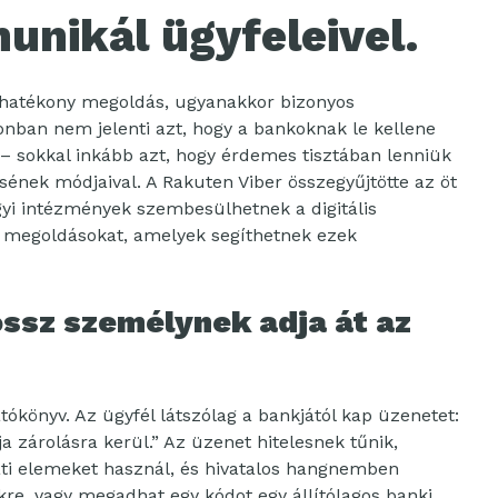
unikál ügyfeleivel.
 hatékony megoldás, ugyanakkor bizonyos
nban nem jelenti azt, hogy a bankoknak le kellene
– sokkal inkább azt, hogy érdemes tisztában lenniük
sének módjaival. A Rakuten Viber összegyűjtötte az öt
gyi intézmények szembesülhetnek a digitális
 megoldásokat, amelyek segíthetnek ezek
rossz személynek adja át az
tókönyv. Az ügyfél látszólag a bankjától kap üzenetet:
ja zárolásra kerül.” Az üzenet hitelesnek tűnik,
ati elemeket használ, és hivatalos hangnemben
inkre, vagy megadhat egy kódot egy állítólagos banki