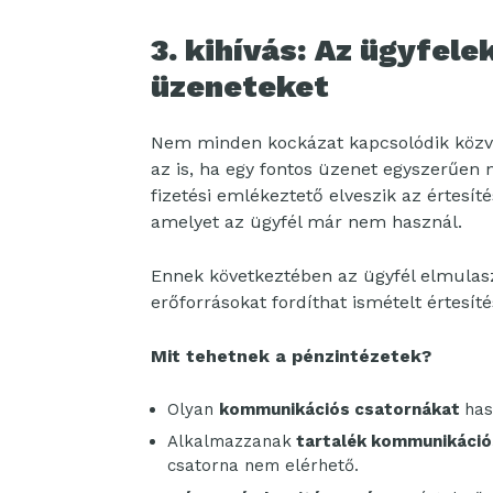
3. kihívás: Az ügyfele
üzeneteket
Nem minden kockázat kapcsolódik közve
az is, ha egy fontos üzenet egyszerűen n
fizetési emlékeztető elveszik az értesít
amelyet az ügyfél már nem használ.
Ennek következtében az ügyfél elmulasz
erőforrásokat fordíthat ismételt értesít
Mit tehetnek a pénzintézetek?
Olyan
kommunikációs csatornákat
has
Alkalmazzanak
tartalék kommunikáció
csatorna nem elérhető.