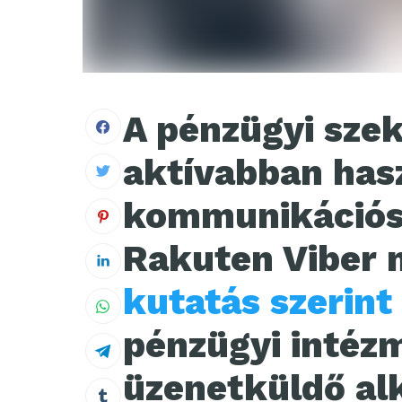
A pénzügyi szek
aktívabban haszn
kommunikációs 
Rakuten Viber 
kutatás szerint
pénzügyi inté
üzenetküldő a