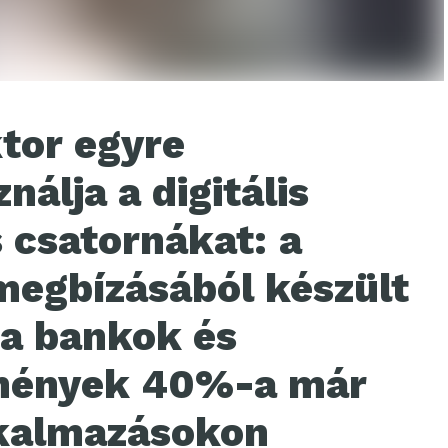
tor egyre
álja a digitális
csatornákat: a
megbízásából készült
a bankok és
zmények 40%-a már
lkalmazásokon