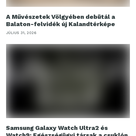
A Művészetek Völgyében debütál a
Balaton-felvidék új Kalandtérképe
JÚLIUS 31, 2026
Samsung Galaxy Watch Ultra2 és
Watch9: Egészségügyi társak a csuklón