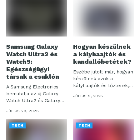
Samsung Galaxy
Hogyan készülnek
Watch Ultra2 és
a kályhaajtók és
Watch9:
kandallóbetétek?
Egészségügyi
Eszébe jutott már, hogyan
társak a csuklón
készülnek azok a
kályhaajtók és tűzterek,
A Samsung Electronics
amelyek otthonaink...
bemutatja az új Galaxy
JÚLIUS 5, 2026
Watch Ultra2 és Galaxy
Watch9...
JÚLIUS 29, 2026
TECH
TECH