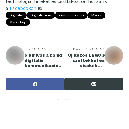
technológiai híreket és csatlakozzon hozzánk
a
Facebookon
is!
Digitális
Digitalizáció
Kommunikáció
Márka
Marketing
ELŐZŐ CIKK
KÖVETKEZŐ CIKK
5 kihívás a banki
Új közös LEGO®
digitális
szettekkel és
kommunikációba
sisakokkal
n – a Rakuten
ünnepli az 1000.
Viber tanácsai
futamot a LEGO
Csoport és a
McLaren
Mastercard
Formula 1 csapat
HIRDETÉS