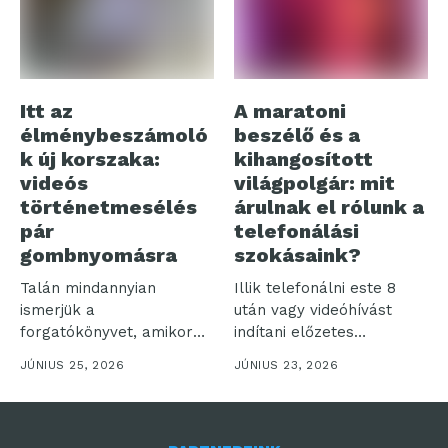
Itt az
A maratoni
élménybeszámoló
beszélő és a
k új korszaka:
kihangosított
videós
világpolgár: mit
történetmesélés
árulnak el rólunk a
pár
telefonálási
gombnyomásra
szokásaink?
Talán mindannyian
Illik telefonálni este 8
ismerjük a
után vagy videóhívást
forgatókönyvet, amikor
indítani előzetes
egy felejthetetlen
bejelentés nélkül? Bár...
JÚNIUS 25, 2026
JÚNIUS 23, 2026
utazásról hazatérve több
száz...