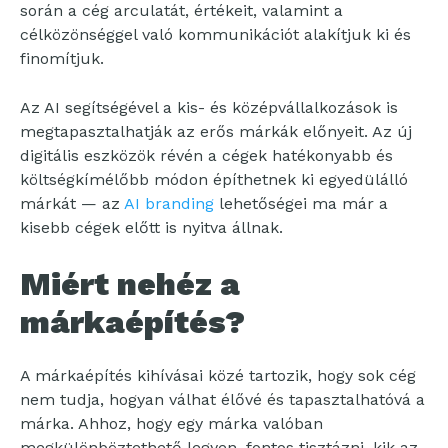
során a cég arculatát, értékeit, valamint a
célközönséggel való kommunikációt alakítjuk ki és
finomítjuk.
Az AI segítségével a kis- és középvállalkozások is
megtapasztalhatják az erős márkák előnyeit. Az új
digitális eszközök révén a cégek hatékonyabb és
költségkímélőbb módon építhetnek ki egyedülálló
márkát — az
AI branding
lehetőségei ma már a
kisebb cégek előtt is nyitva állnak.
Miért nehéz a
márkaépítés?
A márkaépítés kihívásai közé tartozik, hogy sok cég
nem tudja, hogyan válhat élővé és tapasztalhatóvá a
márka. Ahhoz, hogy egy márka valóban
megkülönböztethető legyen, fontos tisztázni, kik az