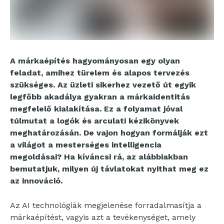
A márkaépítés hagyományosan egy olyan
feladat, amihez türelem és alapos tervezés
szükséges. Az üzleti sikerhez vezető út egyik
legfőbb akadálya gyakran a márkaidentitás
megfelelő kialakítása. Ez a folyamat jóval
túlmutat a logók és arculati kézikönyvek
meghatározásán. De vajon hogyan formálják ezt
a világot a mesterséges intelligencia
megoldásai? Ha kíváncsi rá, az alábbiakban
bemutatjuk, milyen új távlatokat nyithat meg ez
az innováció.
Az AI technológiák megjelenése forradalmasítja a
márkaépítést, vagyis azt a tevékenységet, amely