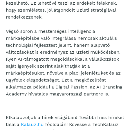
kezelhető. Ez lehetővé teszi az érdekelt feleknek,
hogy szemléletes, jól átgondolt üzleti stratégiával
rendelkezzenek.
Végső soron a mesterséges intelligencia
márkaépítésbe való integrálása nemcsak aktuális
technológiai fejlesztést jelent, hanem alapvető
változásokat is eredményez az üzleti működésben.
Ilyen AI-támogatott megoldásokkal a vállalkozások
saját igényeik szerint alakíthatják át a
márkaépítésüket, növelve a piaci jelenlétüket és az
ügyfelek elégedettségét. Ezt a megközelítést
alkalmazza például a Digital Passion, az AI Branding
Academy hivatalos magyarországi partnere is.
Elkalauzoljuk a hírek világában! További friss híreket
talál a
Kalauz.hu
főoldalán! Kövesse a TechKalauz