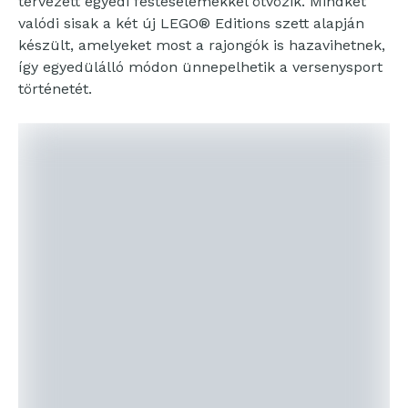
tervezett egyedi festéselemekkel ötvözik. Mindkét
valódi sisak a két új LEGO® Editions szett alapján
készült, amelyeket most a rajongók is hazavihetnek,
így egyedülálló módon ünnepelhetik a versenysport
történetét.