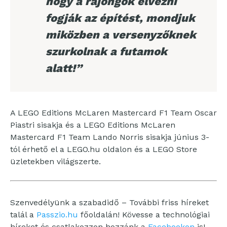
hogy a rajongók élvezni
fogják az építést, mondjuk
miközben a versenyzőknek
szurkolnak a futamok
alatt!”
A LEGO Editions McLaren Mastercard F1 Team Oscar
Piastri sisakja és a LEGO Editions McLaren
Mastercard F1 Team Lando Norris sisakja június 3-
tól érhető el a LEGO.hu oldalon és a LEGO Store
üzletekben világszerte.
Szenvedélyünk a szabadidő – További friss híreket
talál a
Passzio.hu
főoldalán! Kövesse a technológiai
híreket és csatlakozzon hozzánk a
Facebookon
is!