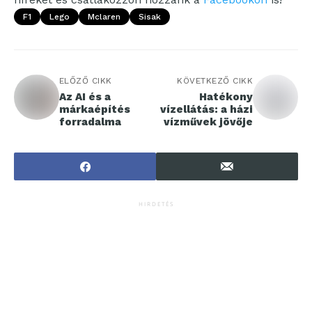
F1
Lego
Mclaren
Sisak
ELŐZŐ CIKK
KÖVETKEZŐ CIKK
Az AI és a
Hatékony
márkaépítés
vízellátás: a házi
forradalma
vízművek jövője
HIRDETÉS