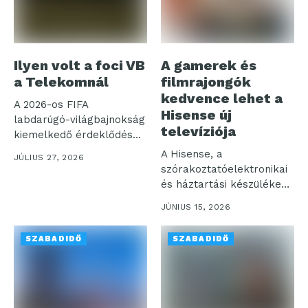
Ilyen volt a foci VB
A gamerek és
a Telekomnál
filmrajongók
kedvence lehet a
A 2026-os FIFA
Hisense új
labdarúgó-világbajnokság
televíziója
kiemelkedő érdeklődés
mellett zajlott a Telekom
A Hisense, a
JÚLIUS 27, 2026
TV és...
szórakoztatóelektronikai
és háztartási készülékek
piacának egyik vezető
JÚNIUS 15, 2026
globális szereplője...
SZABADIDŐ
SZABADIDŐ