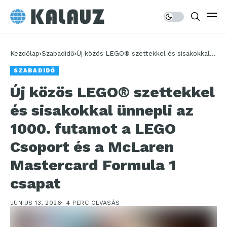
Kezdőlap
Szabadidő
Új közös LEGO® szettekkel és sisakokkal
ünnepli az 1000. futamot a LEGO Csoport
SZABADIDŐ
és a McLaren Mastercard Formula 1 csapat
Új közös LEGO® szettekkel
és sisakokkal ünnepli az
1000. futamot a LEGO
Csoport és a McLaren
Mastercard Formula 1
csapat
JÚNIUS 13, 2026
4 PERC OLVASÁS