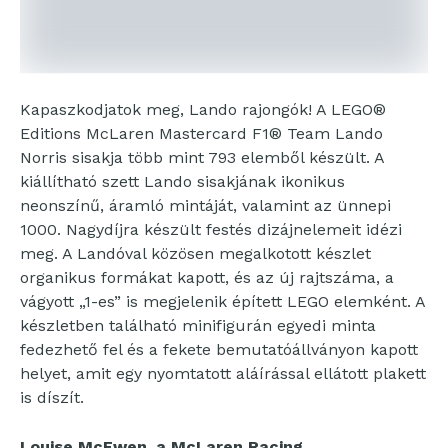
Kapaszkodjatok meg, Lando rajongók! A LEGO®
Editions McLaren Mastercard F1® Team Lando
Norris sisakja több mint 793 elemből készült. A
kiállítható szett Lando sisakjának ikonikus
neonszínű, áramló mintáját, valamint az ünnepi
1000. Nagydíjra készült festés dizájnelemeit idézi
meg. A Landóval közösen megalkotott készlet
organikus formákat kapott, és az új rajtszáma, a
vágyott „1-es” is megjelenik épített LEGO elemként. A
készletben található minifigurán egyedi minta
fedezhető fel és a fekete bemutatóállványon kapott
helyet, amit egy nyomtatott aláírással ellátott plakett
is díszít.
Louise McEwen, a McLaren Racing