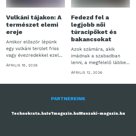
Vulkáni tájakon: A
Fedezd fel a
természet elemi
legjobb női
ereje
túracipőket és
bakancsokat
Amikor először lépünk
egy vulkáni terület friss
Azok számára, akik
vagy évezredekkel ezelőtt
imádnak a szabadban
megszilárdult talajára,...
lenni, a megfelelő lábbeli
ÁPRILIS 18, 2026
kiválasztása
ÁPRILIS 12, 2026
elengedhetetlen....
PARTNEREINK
Technokrata.hu
IoTmagazin.hu
Muszaki-magazin.hu