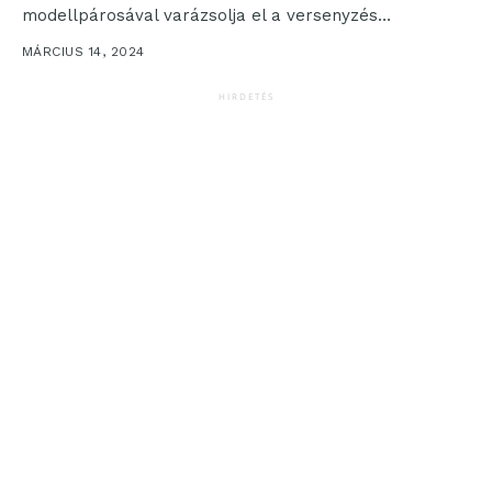
modellpárosával varázsolja el a versenyzés
szerelmeseit. Az újdonság...
MÁRCIUS 14, 2024
HIRDETÉS