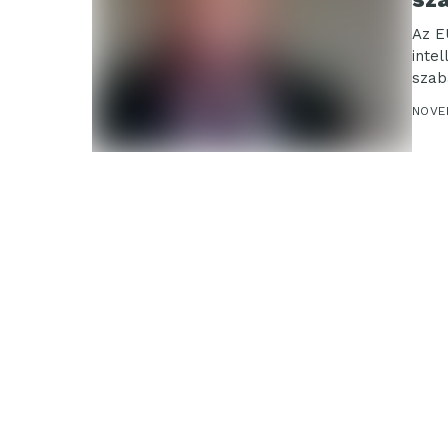
Az E
intel
szab
NOVE