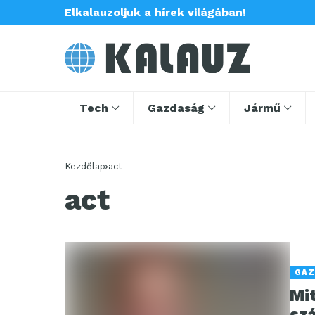
Elkalauzoljuk a hírek világában!
Tech
Gazdaság
Jármű
Kezdőlap
act
act
GAZ
Mi
sz