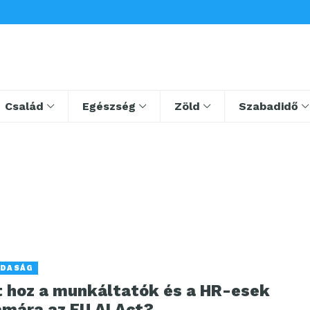
Család
Egészség
Zöld
Szabadidő
DASÁG
t hoz a munkáltatók és a HR-esek
ámára az EU AI Act?