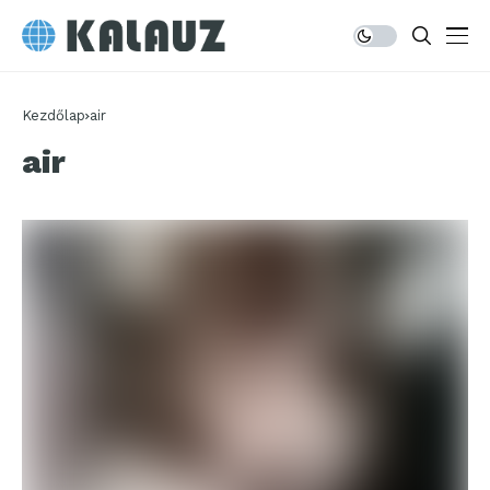
Kezdőlap
air
air