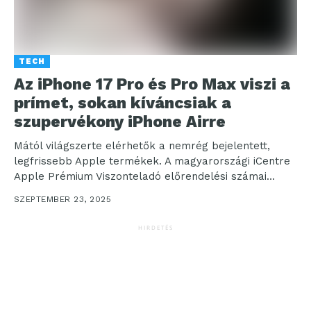
TECH
Az iPhone 17 Pro és Pro Max viszi a
prímet, sokan kíváncsiak a
szupervékony iPhone Airre
Mától világszerte elérhetők a nemrég bejelentett,
legfrissebb Apple termékek. A magyarországi iCentre
Apple Prémium Viszonteladó előrendelési számai
alapján az iPhone 17 Pro modellek...
SZEPTEMBER 23, 2025
HIRDETÉS