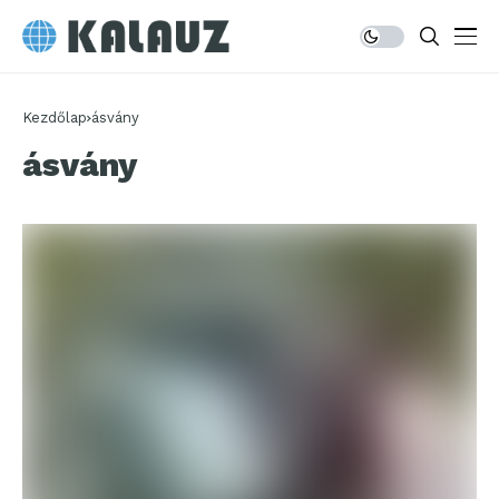
Kezdőlap
ásvány
ásvány