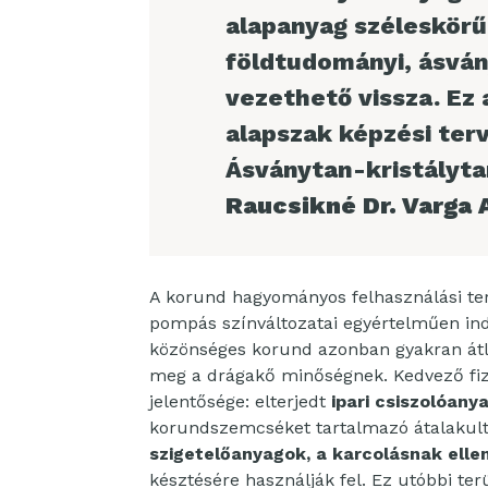
alapanyag széleskörű 
földtudományi, ásván
vezethető vissza. Ez 
alapszak képzési ter
Ásványtan-kristályt
Raucsikné Dr. Varga 
A korund hagyományos felhasználási te
pompás színváltozatai egyértelműen ind
közönséges korund azonban gyakran átlá
meg a drágakő minőségnek. Kedvező fizi
jelentősége: elterjedt
ipari csiszolóany
korundszemcséket tartalmazó átalakult
szigetelőanyagok, a karcolásnak ellen
késztésére használják fel. Ez utóbbi te