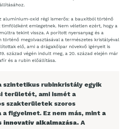
állításához.
az alumínium-oxid régi ismerős: a bauxitból történő
timföldként emlegetnek. Nem véletlen ezért, hogy a
últra tekint vissza. A porított nyersanyag és a
 történő megolvasztásával a természetes kristályéval
tottak elő, ami a drágakőipar növekvő igényeit is
 a 19. század végén indult meg, a 20. század elején már
ír és a rubin előállítása.
szintetikus rubinkristály egyik
si területét, ami ismét a
 szakterületek szoros
a a figyelmet. Ez nem más, mint
a
s innovatív alkalmazása.
A