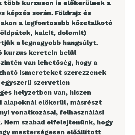
k
több kurzuson is előkerülnek
a
 képzés során. Földrajz és
akon a legfontosabb kőzetalkotó
földpátok, kalcit, dolomit)
jük a legnagyobb hangsúlyt.
 kurzus keretein belül
zintén van lehetőség, hogy a
zható ismereteket szerezzenek
d egyszerű szervetlen
ges helyzetben van, hiszen
i alapoknál előkerül, másrészt
i vonatkozásai, felhasználási
k. Nem szabad elfelejtenünk, hogy
gy mesterségesen előállított