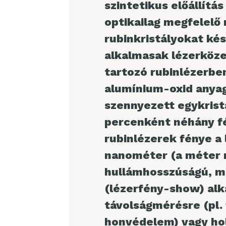
szintetikus előállítá
optikailag megfelelő
rubinkristályokat ké
alkalmasak lézerköze
tartozó rubinlézerbe
alumínium-oxid anyag
szennyezett egykristá
percenként néhány f
rubinlézerek fénye a
nanométer (a méter m
hullámhosszúságú, mé
(lézerfény-show) alk
távolságmérésre (pl. 
honvédelem) vagy hol