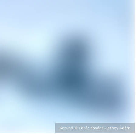
Korund © Fotó: Kovács-Jerney Ádám