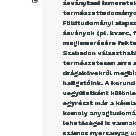
ásványtani ismerete
természettudományos
Földtudományi alapsz
ásványok (pl. kvarc, 
megismerésére fektet
Szabadon választható
természetesen arra s
drágakövekről megbí
hallgatóink. A korun
vegyületként különle
egyrészt már a kémia
komoly anyagtudomány
lehetőségei is vanna
számos nyersanyag va