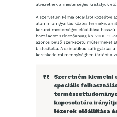
átvezetnek a mesterséges kristályok elő
A szervetlen kémia oldaláról közelítve 
alumíniumgyártás köztes terméke, amit 
korund mesterséges előállítása hosszú m
hozzáadott színezőanyag kb. 2000 °C-on
azonos belső szerkezetű műterméket állí
biztosította. A szintetikus zafírgyártás
kereskedelmi mennyiségben történt a zaf
Szeretném kiemelni a 
speciális felhasználá
természettudományos
kapcsolatára irányítj
lézerek előállítása é