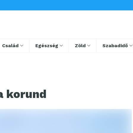
Család
Egészség
Zöld
Szabadidő
a korund