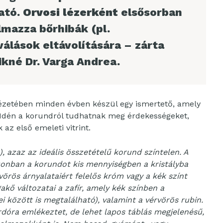
ató.
Orvosi lézerként
elsősorban
lmazza bőrhibák (pl.
álások eltávolítására – zárta
ikné Dr. Varga Andrea.
tézetében minden évben készül egy ismertető, amely
 Idén a korundról tudhatnak meg érdekességeket,
az első emeleti vitrint.
), azaz az ideális összetételű korund színtelen. A
nban a korundot kis mennyiségben a kristályba
vörös árnyalataiért felelős króm vagy a kék színt
akő változatai a zafír, amely kék színben a
 között is megtalálható), valamint a vérvörös rubin.
rdóra emlékeztet, de lehet lapos táblás megjelenésű,