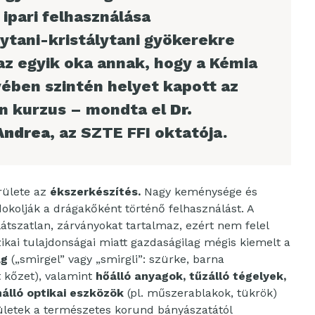
ipari felhasználása
ytani-kristálytani gyökerekre
az egyik oka annak, hogy a Kémia
vében szintén helyet kapott az
an kurzus – mondta el
Dr.
Andrea
, az SZTE FFI oktatója.
rülete az
ékszerkészítés.
Nagy keménysége és
okolják a drágakőként történő felhasználást. A
tszatlan, zárványokat tartalmaz, ezért nem felel
kai tulajdonságai miatt gazdaságilag mégis kiemelt a
ag
(„smirgel” vagy „smirgli”: szürke, barna
 kőzet), valamint
hőálló anyagok, tűzálló tégelyek,
álló optikai eszközök
(pl. műszerablakok, tükrök)
rületek a természetes korund bányászatától