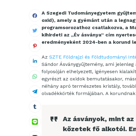
A Szegedi Tudományegyetem gyűjtemé
oxid), amely a gyémánt után a legnag
programsorozathoz csatlakozva, a Mag
kihirdeti az „Év ásványa” cím nyertes
eredményeként 2024-ben a korund le
Az
SZTE Földrajzi és Földtudományi Int
Sándor Ásványgyűjtemény, ami jelenleg 
folyosóján elhelyezett, igényesen kialak
egyrészt az oxidok bemutatásakor, másr
néhány apró természetes kristály, továb
olvadékkörték formájában. A korundnak a
Az ásványok, mint az
kőzetek fő alkotói. 