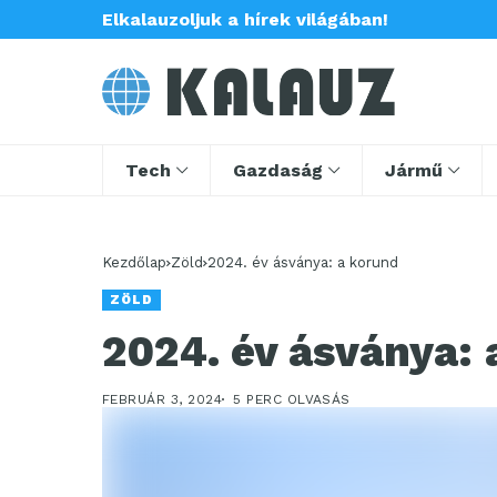
Elkalauzoljuk a hírek világában!
Tech
Gazdaság
Jármű
Kezdőlap
Zöld
2024. év ásványa: a korund
ZÖLD
2024. év ásványa: 
FEBRUÁR 3, 2024
5 PERC OLVASÁS