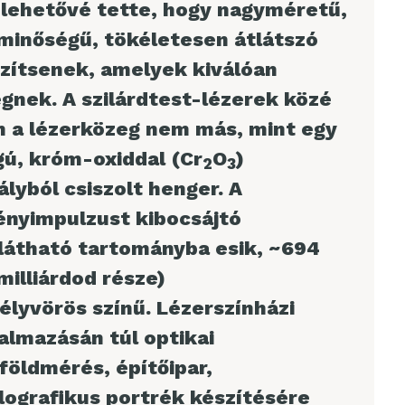
s lehetővé tette, hogy nagyméretű,
 minőségű, tökéletesen átlátszó
szítsenek, amelyek kiválóan
gnek. A szilárdtest-lézerek közé
n a lézerközeg nem más, mint egy
ú, króm-oxiddal (Cr
O
)
2
3
lyból csiszolt henger. A
ényimpulzust kibocsájtó
 látható tartományba esik, ~694
illiárdod része)
lyvörös színű. Lézerszínházi
almazásán túl optikai
földmérés, építőipar,
ografikus portrék készítésére