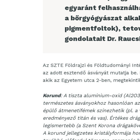
egyaránt felhasználh
a bőrgyógyászat alka
pigmentfoltok), tetov
gondolatait Dr. Raucs
Az SZTE Földrajzi és Földtudományi In
az adott esztendő ásványát mutatja be.
akik az Egyetem utca 2-ben, megtekintik 
Korund
: A tiszta alumínium-oxid (Al2O3
természetes ásványokhoz hasonlóan azo
épülő átmenetifémek színezhetik (pl. a 
eredményező titán és vas). Értékes drág
legismertebb (a Szent Korona drágakövei
A korund jellegzetes kristályformája ho