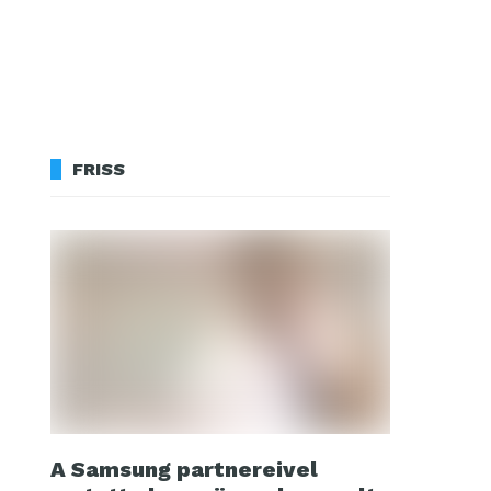
FRISS
A Samsung partnereivel