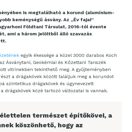
nyében is megtalálható a korund (alumínium-
yobb keménységű ásvány. Az „Év fajai”
yarhoni Földtani Társulat, 2016-tól évente
ét, ami a három jelöltből álló szavazás
tt.
ézetének
egyik ékessége a közel 3000 darabos Koch
az Ásványtani, Geokémiai és Kőzettani Tanszék
ított vitrinekben tekinthető meg. A gyűjteményben
észt a drágakövek között találjuk meg a korundot
bá szintetikus drágakövek és úgynevezett
 drágakövek közé tartozó változatai is vannak.
 élettelen természet építőkövei, a
Ennek köszönhető, hogy
az