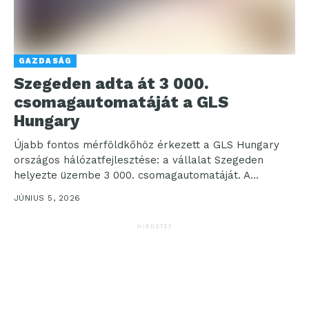
GAZDASÁG
Szegeden adta át 3 000.
csomagautomatáját a GLS
Hungary
Újabb fontos mérföldkőhöz érkezett a GLS Hungary
országos hálózatfejlesztése: a vállalat Szegeden
helyezte üzembe 3 000. csomagautomatáját. A
fejlesztés jól mutatja a hazai...
JÚNIUS 5, 2026
HIRDETÉS