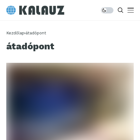
Kezdőlap
átadópont
átadópont