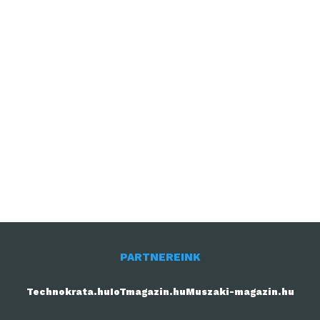
PARTNEREINK
Technokrata.hu
IoTmagazin.hu
Muszaki-magazin.hu