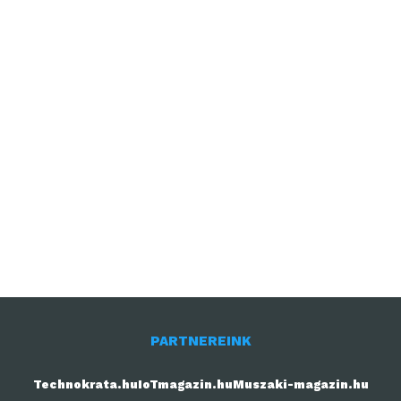
PARTNEREINK
Technokrata.hu
IoTmagazin.hu
Muszaki-magazin.hu