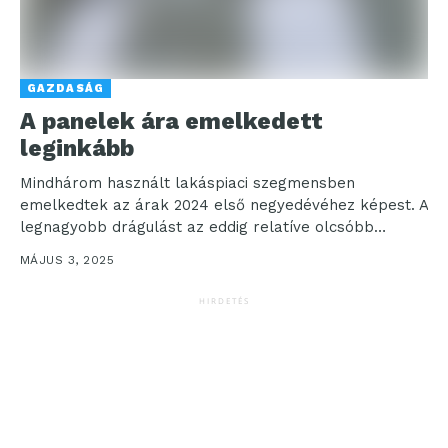
GAZDASÁG
A panelek ára emelkedett
leginkább
Mindhárom használt lakáspiaci szegmensben
emelkedtek az árak 2024 első negyedévéhez képest. A
legnagyobb drágulást az eddig relatíve olcsóbb
panellakásoknál mérte az Otthon Centrum...
MÁJUS 3, 2025
HIRDETÉS