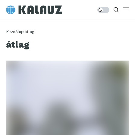
Kezdőlap
átlag
átlag