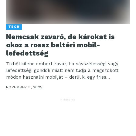
TECH
Nemcsak zavaró, de károkat is
okoz a rossz beltéri mobil-
lefedettség
Tízből kilenc embert zavar, ha sávszélességi vagy
lefedettségi gondok miatt nem tudja a megszokott
módon használni mobilját – derül ki egy friss
országosan...
NOVEMBER 3, 2025
HIRDETÉS