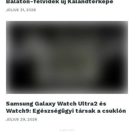
Balaton-felvidék új Kalandtérképe
JÚLIUS 31, 2026
Samsung Galaxy Watch Ultra2 és
Watch9: Egészségügyi társak a csuklón
JÚLIUS 29, 2026
HIRDETÉS