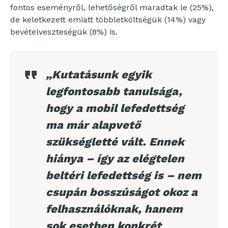
fontos eseményről, lehetőségről maradtak le (25%),
de keletkezett emiatt többletköltségük (14%) vagy
bevételveszteségük (8%) is.
„Kutatásunk egyik
legfontosabb tanulsága,
hogy a mobil lefedettség
ma már alapvető
szükségletté vált. Ennek
hiánya – így az elégtelen
beltéri lefedettség is – nem
csupán bosszúságot okoz a
felhasználóknak, hanem
sok esetben konkrét