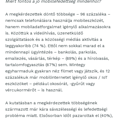
Miért fontos a jó mobillefedettség mindenhol?
A megkérdezettek döntő többsége – 96 százaléka –
nemcsak telefonálásra használja mobileszközét,
hanem mobiladatforgalmat igénylő alkalmazásokra
is. Közöttük a videóhívás, üzenetküldő
szolgáltatások és a közösségi médiás aktivitás a
leggyakoribb (74 %). Ettől nem sokkal marad el a
mindennapi ügyintézés – bankolás, parkolás,
emailezés, vásárlás, térkép – (69%) és a hírolvasás,
tartalomfogyasztás (67%) sem. Mintegy
egyharmaduk gyakran néz filmet vagy játszik, és 12
százalékuk már mobilinternetet igénylő okos / IoT
eszközöket – például okosórát, -gyűrűt vagy
vércukormérőt – is használ.
A kutatásban a megkérdezettek többségének
származott már kára sávszélességi és lefedettségi
probléma miatt. Elsősorban időt pazaroltak el (40%),