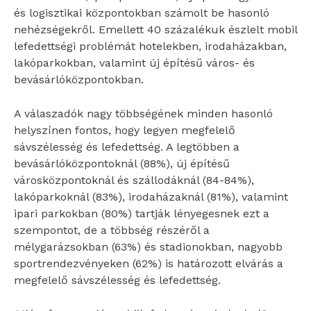
és logisztikai központokban számolt be hasonló
nehézségekről. Emellett 40 százalékuk észlelt mobil
lefedettségi problémát hotelekben, irodaházakban,
lakóparkokban, valamint új építésű város- és
bevásárlóközpontokban.
A válaszadók nagy többségének minden hasonló
helyszínen fontos, hogy legyen megfelelő
sávszélesség és lefedettség. A legtöbben a
bevásárlóközpontoknál (88%), új építésű
városközpontoknál és szállodáknál (84-84%),
lakóparkoknál (83%), irodaházaknál (81%), valamint
ipari parkokban (80%) tartják lényegesnek ezt a
szempontot, de a többség részéről a
mélygarázsokban (63%) és stadionokban, nagyobb
sportrendezvényeken (62%) is határozott elvárás a
megfelelő sávszélesség és lefedettség.