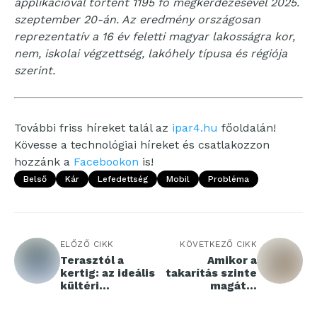
applikációval történt 1195 fő megkérdezésével 2025.
szeptember 20-án. Az eredmény országosan
reprezentatív a 16 év feletti magyar lakosságra kor,
nem, iskolai végzettség, lakóhely típusa és régiója
szerint.
További friss híreket talál az
ipar4.hu
főoldalán!
Kövesse a technológiai híreket és csatlakozzon
hozzánk a
Facebookon
is!
Belső
Kár
Lefedettség
Mobil
Probléma
ELŐZŐ CIKK
KÖVETKEZŐ CIKK
Terasztól a
Amikor a
kertig: az ideális
takarítás szinte
kültéri
magától
étkezőgarnitúra
megoldódik -
megtalálása
Roomba Max 705