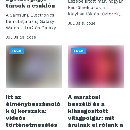
Eszébe jutott már, hogyan
társak a csuklón
készülnek azok a
kályhaajtók és tűzterek,
A Samsung Electronics
amelyek otthonaink...
bemutatja az új Galaxy
JÚLIUS 5, 2026
Watch Ultra2 és Galaxy
Watch9...
JÚLIUS 29, 2026
TECH
TECH
Itt az
A maratoni
élménybeszámoló
beszélő és a
k új korszaka:
kihangosított
videós
világpolgár: mit
történetmesélés
árulnak el rólunk a