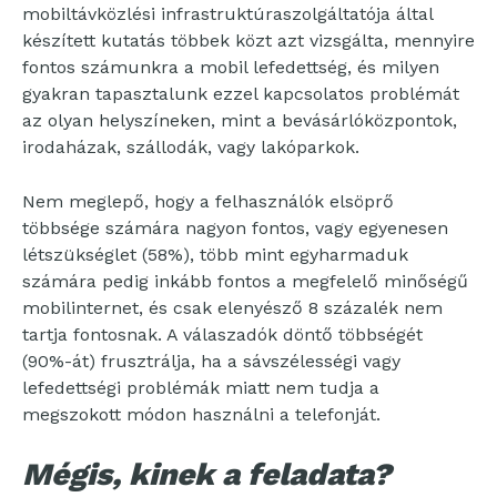
mobiltávközlési infrastruktúraszolgáltatója által
készített kutatás többek közt azt vizsgálta, mennyire
fontos számunkra a mobil lefedettség, és milyen
gyakran tapasztalunk ezzel kapcsolatos problémát
az olyan helyszíneken, mint a bevásárlóközpontok,
irodaházak, szállodák, vagy lakóparkok.
Nem meglepő, hogy a felhasználók elsöprő
többsége számára nagyon fontos, vagy egyenesen
létszükséglet (58%), több mint egyharmaduk
számára pedig inkább fontos a megfelelő minőségű
mobilinternet, és csak elenyésző 8 százalék nem
tartja fontosnak. A válaszadók döntő többségét
(90%-át) frusztrálja, ha a sávszélességi vagy
lefedettségi problémák miatt nem tudja a
megszokott módon használni a telefonját.
Mégis, kinek a feladata?