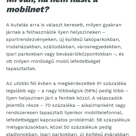
mobilnet?
A kutatás arra is választ keresett, milyen gyakran
járnak a felhasználók ilyen helyszíneken –
sportrendezvényeken, új építésű lakóparkokban,
irodaházakban, szállodákban, városnegyedekben,
ipari parkokban vagy bevásárlóközpontokban –, és
ott milyen minőségű mobil lefedettséget
tapasztaltak.
Az utóbbi fél évben a megkérdezettek 91 százaléka
legalább egy – a nagy többségük (56%) pedig több –
ilyen helyszínen járt a fentiek közül. A válaszadók
jelentős része – 70 százaléka – alkalmanként vagy
rendszeresen tapasztalt ilyenkor mobiltelefonnal,
lefedettséggel kapcsolatos problémát. 58 százalékuk
mélygarázsokban, közel 50 százalékuk pedig
stadionokban, ipari parkokban, új építésű gyárakban