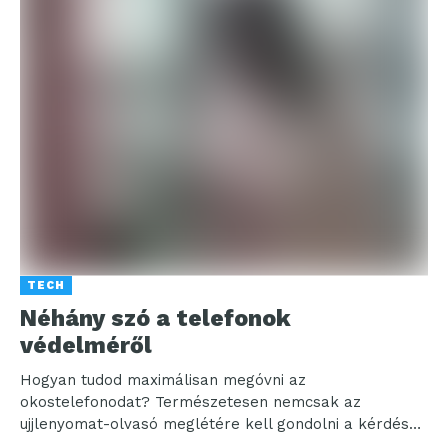
TECH
Néhány szó a telefonok
védelméről
Hogyan tudod maximálisan megóvni az
okostelefonodat? Természetesen nemcsak az
ujjlenyomat-olvasó meglétére kell gondolni a kérdés
kapcsán: az eszköz fizikai védelméről is gondoskodni