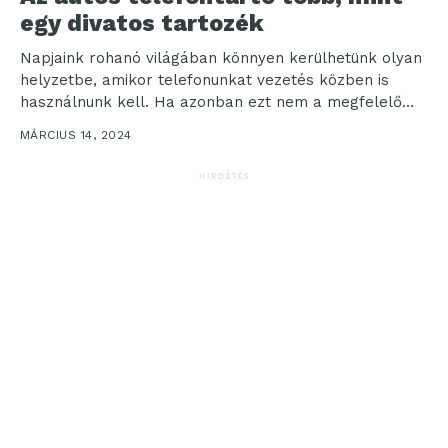
egy divatos tartozék
Napjaink rohanó világában könnyen kerülhetünk olyan
helyzetbe, amikor telefonunkat vezetés közben is
használnunk kell. Ha azonban ezt nem a megfelelő
módon tesszük, az...
MÁRCIUS 14, 2024
HIRDETÉS