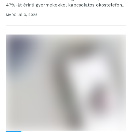
47%-át érinti gyermekekkel kapcsolatos okostelefon-
malőr. Kádban fürdetett, WC-be...
MÁRCIUS 3, 2025