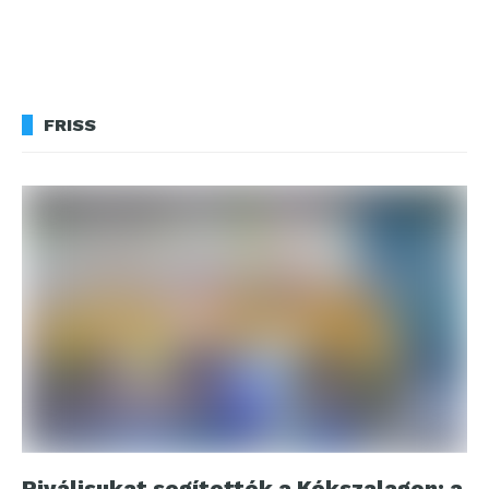
FRISS
Riválisukat segítették a Kékszalagon: a