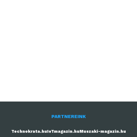
PARTNEREINK
Technokrata.hu
IoTmagazin.hu
Muszaki-magazin.hu