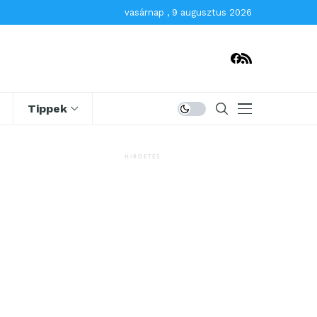
vasárnap , 9 augusztus 2026
Tippek
HIRDETÉS