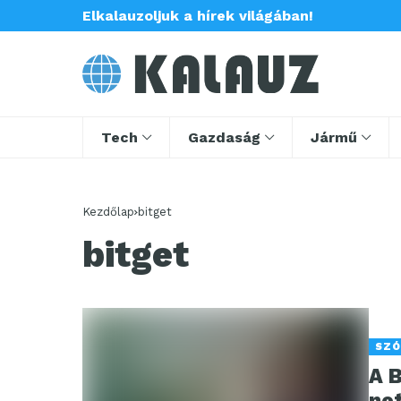
Elkalauzoljuk a hírek világában!
Tech
Gazdaság
Jármű
Kezdőlap
bitget
bitget
SZÓ
A B
ne