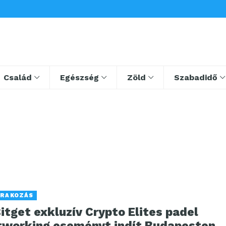
Család
Egészség
Zöld
Szabadidő
RAKOZÁS
itget exkluzív Crypto Elites padel
tworking eseményt indít Budapesten