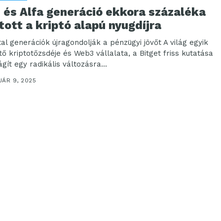
 és Alfa generáció ekkora százaléka
tott a kriptó alapú nyugdíjra
tal generációk újragondolják a pénzügyi jövőt A világ egyik
tő kriptotőzsdéje és Web3 vállalata, a Bitget friss kutatása
ágít egy radikális változásra...
UÁR 9, 2025