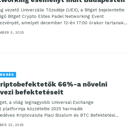
lág vezető Univerzális Tőzsdéje (UEX), a Bitget bejelentette
lgő Bitget Crypto Elites Padel Networking Event
ezvényét, amelyet december 12-én 17:00 órakor tartanak...
MBER 5, 2025
DASÁG
kriptobefektetők 66%-a növelni
rvezi befektetéseit
tget, a világ legnagyobb Universal Exchange
) platformja közzétette 2025 harmadik
edéves Kriptovaluta Piaci Bizalom és BTC Befektetési
djelentését, amely a makrogazdasági bizonytalanság
BER 23, 2025
ére is tartós...