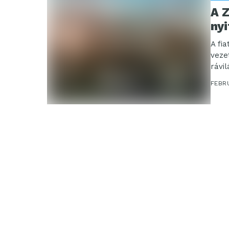
A Z
nyi
A fia
veze
rávil
FEBR