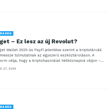
DASÁG
get – Ez lesz az új Revolut?
tget Wallet 2025-ös PayFi jelentése szerint a kriptotárcák
messze túlmutatnak az egyszerű eszköztároláson. A
form célja, hogy a kriptohasználat hétköznapivá váljon –
nösen...
S 27, 2025
DASÁG