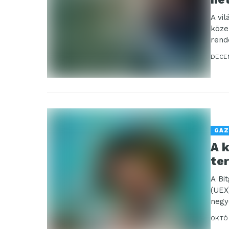
A vi
köze
rend
DECE
GAZ
A 
te
A Bi
(UEX
negy
Tren
OKTÓ
ellen