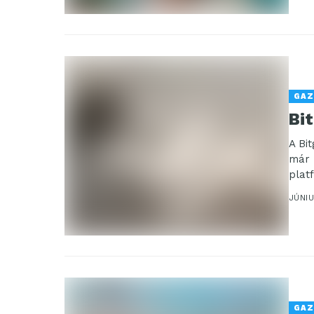
GAZ
Bit
A Bi
már 
plat
külö
JÚNIU
GAZ