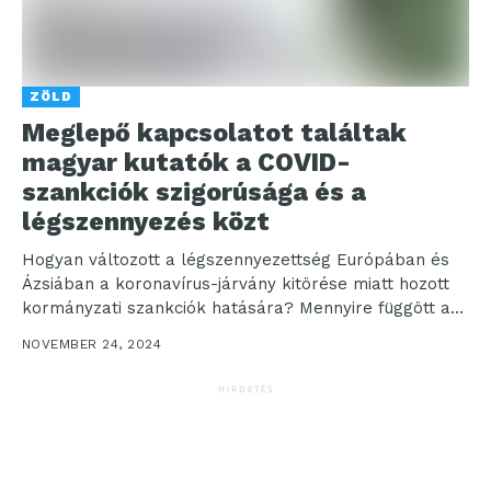
ZÖLD
Meglepő kapcsolatot találtak
magyar kutatók a COVID-
szankciók szigorúsága és a
légszennyezés közt
Hogyan változott a légszennyezettség Európában és
Ázsiában a koronavírus-járvány kitörése miatt hozott
kormányzati szankciók hatására? Mennyire függött a
korlátozások szigorúságától a levegő minőségének...
NOVEMBER 24, 2024
HIRDETÉS