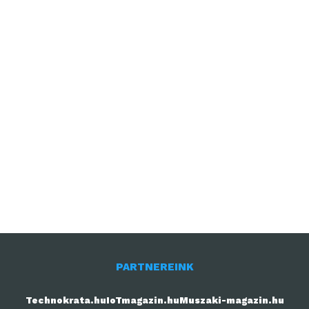
PARTNEREINK
Technokrata.hu
IoTmagazin.hu
Muszaki-magazin.hu