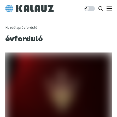
Kezdőlap
évforduló
évforduló