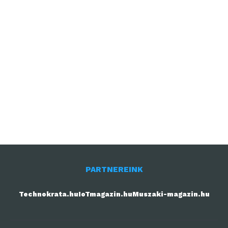
PARTNEREINK
Technokrata.hu
IoTmagazin.hu
Muszaki-magazin.hu