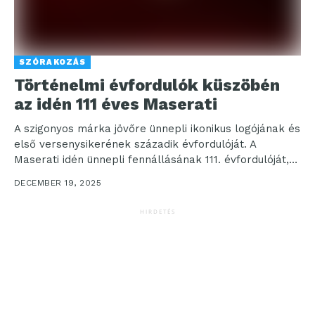
SZÓRAKOZÁS
Történelmi évfordulók küszöbén
az idén 111 éves Maserati
A szigonyos márka jövőre ünnepli ikonikus logójának és
első versenysikerének századik évfordulóját. A
Maserati idén ünnepli fennállásának 111. évfordulóját,
2026-ban pedig újabb mérföldkőhöz...
DECEMBER 19, 2025
HIRDETÉS