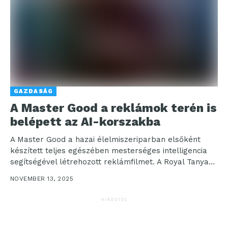
GAZDASÁG
A Master Good a reklámok terén is
belépett az AI-korszakba
A Master Good a hazai élelmiszeriparban elsőként
készített teljes egészében mesterséges intelligencia
segítségével létrehozott reklámfilmet. A Royal Tanyasi
Csirke novemberi kampányfilmje nemcsak
NOVEMBER 13, 2025
látványában...
HIRDETÉS