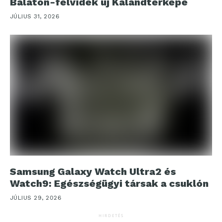
Balaton-felvidék új Kalandtérképe
JÚLIUS 31, 2026
Samsung Galaxy Watch Ultra2 és
Watch9: Egészségügyi társak a csuklón
JÚLIUS 29, 2026
HIRDETÉS