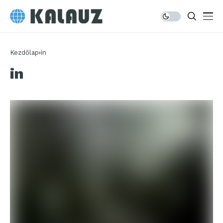
Kezdőlap
in
in