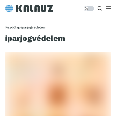
Kezdőlap
iparjogvédelem
iparjogvédelem