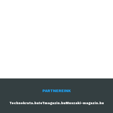
PARTNEREINK
Technokrata.hu
IoTmagazin.hu
Muszaki-magazin.hu