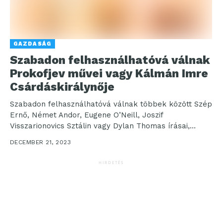
GAZDASÁG
Szabadon felhasználhatóvá válnak
Prokofjev művei vagy Kálmán Imre
Csárdáskirálynője
Szabadon felhasználhatóvá válnak többek között Szép
Ernő, Német Andor, Eugene O’Neill, Joszif
Visszarionovics Sztálin vagy Dylan Thomas írásai,
Berény Róbert, Albert Gleizes festményei,...
DECEMBER 21, 2023
HIRDETÉS