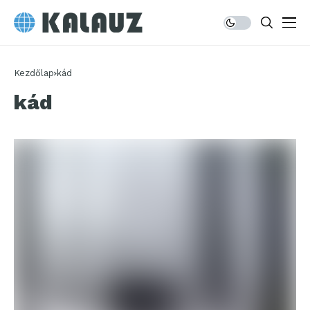
Kezdőlap
kád
kád