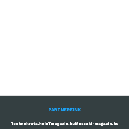
PARTNEREINK
Technokrata.hu
IoTmagazin.hu
Muszaki-magazin.hu